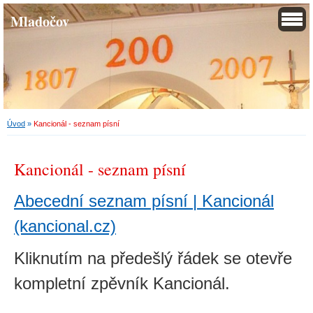
Mladočov
Úvod
»
Kancionál - seznam písní
Kancionál - seznam písní
Abecední seznam písní | Kancionál
(kancional.cz)
Kliknutím na předešlý řádek se otevře
kompletní zpěvník Kancionál.