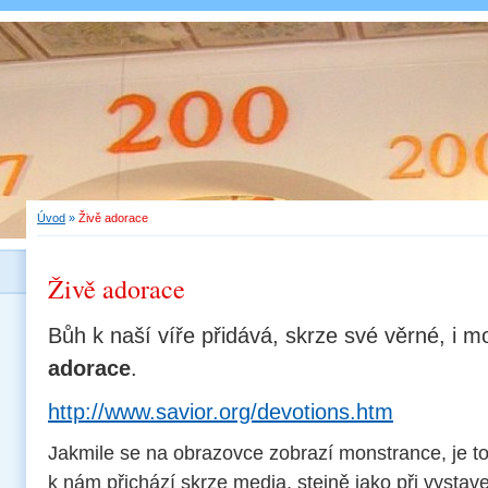
Úvod
»
Živě adorace
Živě adorace
Bůh k naší víře přidává, skrze své věrné, i 
adorace
.
http://www.savior.org/devotions.htm
Jakmile se na obrazovce zobrazí monstrance, je to 
k nám přichází skrze media, stejně jako při vystave