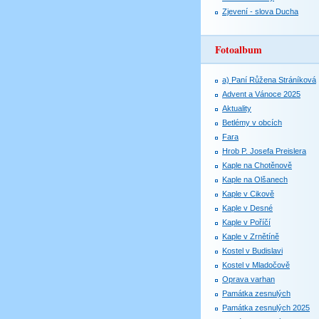
Zjevení - slova Ducha
Fotoalbum
a) Paní Růžena Stráníková
Advent a Vánoce 2025
Aktuality
Betlémy v obcích
Fara
Hrob P. Josefa Preislera
Kaple na Chotěnově
Kaple na Olšanech
Kaple v Cikově
Kaple v Desné
Kaple v Poříčí
Kaple v Zrnětíně
Kostel v Budislavi
Kostel v Mladočově
Oprava varhan
Památka zesnulých
Památka zesnulých 2025