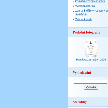
Památka zesnulých 2026
Výzdoba kostela
Žehnání kříže v Kamennýc
Sedlištích
Žehnání úrody
Poslední fotografie
Památka zesnulých 2026
Vyhledávání
Statistiky