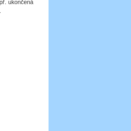
apř. ukončená
.