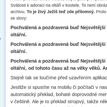
Svátosti k adoraci na oltáři v kostele. To není obr
archivu.
To je živý Ježíš teď zde přítomný.
Proto
se slovy:
Pochválená a pozdravená buď Nejsvětější
oltářní.
a
Pochválená a pozdravená buď Nejsvětější
oltářní.
Pochválená a pozdravená buď Nejsvětější
oltářní, od tohoto času až na věky věků. 
Stejně tak se loučíme před uzavřením aplikac
Jestliže si spustíte na mobilu či počítači v na
automatický překlad, bohaté doprovodné men
v češtině. Ale je to překlad strojový, takže ně