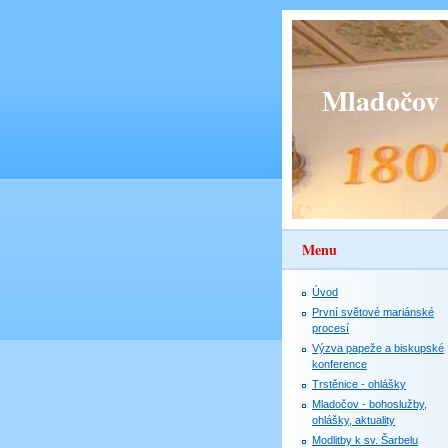
Mladočov
Menu
Úvod
První světové mariánské
procesí
Výzva papeže a biskupské
konference
Trstěnice - ohlášky
Mladočov - bohoslužby,
ohlášky, aktuality
Modlitby k sv. Šarbelu