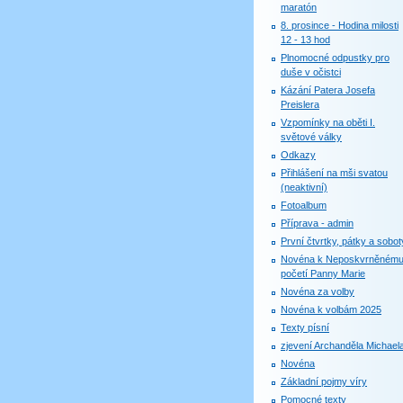
maratón
8. prosince - Hodina milosti
12 - 13 hod
Plnomocné odpustky pro
duše v očistci
Kázání Patera Josefa
Preislera
Vzpomínky na oběti I.
světové války
Odkazy
Přihlášení na mši svatou
(neaktivní)
Fotoalbum
Příprava - admin
První čtvrtky, pátky a sobot
Novéna k Neposkvrněném
početí Panny Marie
Novéna za volby
Novéna k volbám 2025
Texty písní
zjevení Archanděla Michael
Novéna
Základní pojmy víry
Pomocné texty