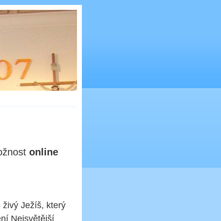
možnost
online
živý Ježíš, který
ní Nejsvětější