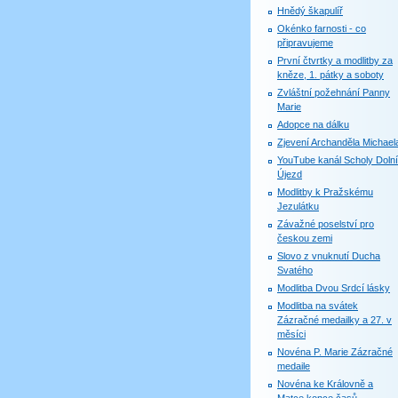
Hnědý škapulíř
Okénko farnosti - co
připravujeme
První čtvrtky a modlitby za
kněze, 1. pátky a soboty
Zvláštní požehnání Panny
Marie
Adopce na dálku
Zjevení Archanděla Michael
YouTube kanál Scholy Dolní
Újezd
Modlitby k Pražskému
Jezulátku
Závažné poselství pro
českou zemi
Slovo z vnuknutí Ducha
Svatého
Modlitba Dvou Srdcí lásky
Modlitba na svátek
Zázračné medailky a 27. v
měsíci
Novéna P. Marie Zázračné
medaile
Novéna ke Královně a