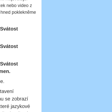
ázek nebo video z
 hned poklekněme
 Svátost
 Svátost
 Svátost
Amen.
e.
stavení
u se zobrazí
které jazykové