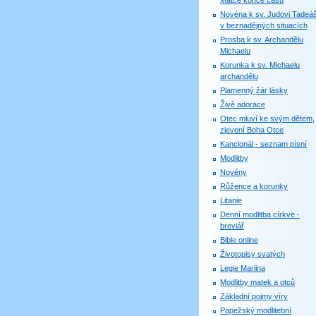
Matce konce časů
Novéna k sv. Judovi Tadeáš
v beznadějných situacích
Prosba k sv. Archandělu
Michaelu
Korunka k sv. Michaelu
archandělu
Plamenný žár lásky
Živě adorace
Otec mluví ke svým dětem,
zjevení Boha Otce
Kancionál - seznam písní
Modlitby
Novény
Růžence a korunky
Litanie
Denní modlitba církve -
breviář
Bible online
Životopisy svatých
Legie Mariina
Modlitby matek a otců
Základní pojmy víry
Papežský modlitební