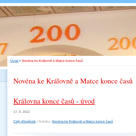
Úvod
»
Novéna ke Královně a Matce konce časů
Novéna ke Královně a Matce konce časů
Královna konce časů - úvod
17. 8. 2022
Celý příspěvek
|
Rubrika:
Novéna ke Královně a Matce konce časů