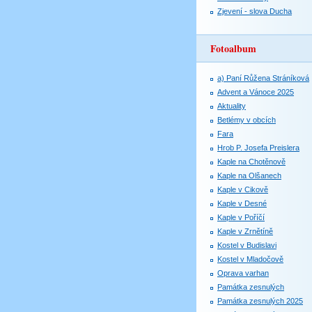
Zjevení - slova Ducha
Fotoalbum
a) Paní Růžena Stráníková
Advent a Vánoce 2025
Aktuality
Betlémy v obcích
Fara
Hrob P. Josefa Preislera
Kaple na Chotěnově
Kaple na Olšanech
Kaple v Cikově
Kaple v Desné
Kaple v Poříčí
Kaple v Zrnětíně
Kostel v Budislavi
Kostel v Mladočově
Oprava varhan
Památka zesnulých
Památka zesnulých 2025