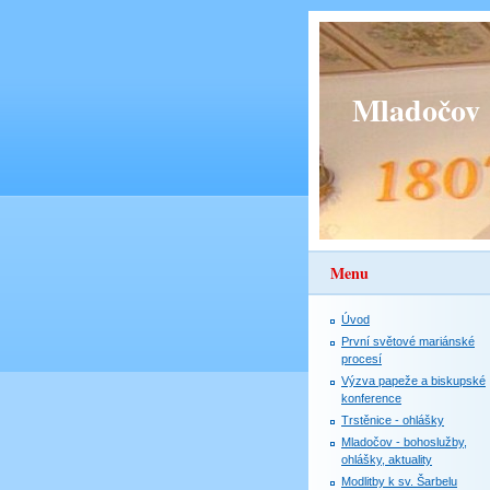
Mladočov
Menu
Úvod
První světové mariánské
procesí
Výzva papeže a biskupské
konference
Trstěnice - ohlášky
Mladočov - bohoslužby,
ohlášky, aktuality
Modlitby k sv. Šarbelu