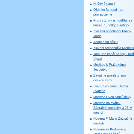
Hnědý škapulíř
Okénko farnosti - co
připravujeme
První čtvrtky a modlitby za
kněze, 1. pátky a soboty
Zvláštní požehnání Panny
Marie
Adopce na dálku
Zjevení Archanděla Michael
YouTube kanál Scholy Dolní
Újezd
Modlitby k Pražskému
Jezulátku
Závažné poselství pro
českou zemi
Slovo z vnuknutí Ducha
Svatého
Modlitba Dvou Srdcí lásky
Modlitba na svátek
Zázračné medailky a 27. v
měsíci
Novéna P. Marie Zázračné
medaile
Novéna ke Královně a