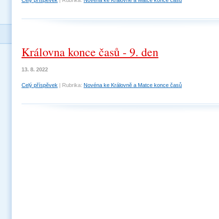
Celý příspěvek
|
Rubrika:
Novéna ke Královně a Matce konce časů
Královna konce časů - 9. den
13. 8. 2022
Celý příspěvek
|
Rubrika:
Novéna ke Královně a Matce konce časů