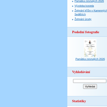
Památka zesnulých 2026
Výzdoba kostela
Žehnání kříže v Kamennýc
Sedlištích
Žehnání úrody
Poslední fotografie
Památka zesnulých 2026
Vyhledávání
Statistiky