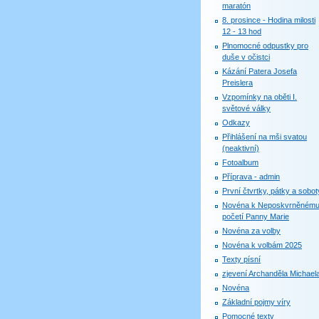
maratón
8. prosince - Hodina milosti
12 - 13 hod
Plnomocné odpustky pro
duše v očistci
Kázání Patera Josefa
Preislera
Vzpomínky na oběti I.
světové války
Odkazy
Přihlášení na mši svatou
(neaktivní)
Fotoalbum
Příprava - admin
První čtvrtky, pátky a sobot
Novéna k Neposkvrněném
početí Panny Marie
Novéna za volby
Novéna k volbám 2025
Texty písní
zjevení Archanděla Michael
Novéna
Základní pojmy víry
Pomocné texty