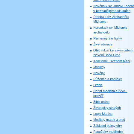
Matce konce časů
Novéna k sv. Judovi Tadeáš
v beznadějných situacích
Prosba k sv. Archandělu
Michaelu
Korunka k sv. Michaelu
archandělu
Plamenný žár lásky
Živě adorace
Otec mluví ke svým dětem,
zjevení Boha Otce
Kancionál - seznam písní
Modlitby
Novény
Růžence a korunky
Litanie
Denní modlitba církve -
breviář
Bible online
Životopisy svatých
Legie Mariina
Modlitby matek a otců
Základní pojmy víry
Papežský modlitební