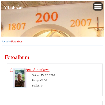
Mladočov
Úvod
»
Fotoalbum
Fotoalbum
a) Paní Růžena Stráníková
Datum:
15. 12. 2020
Fotografií:
30
Složek:
0