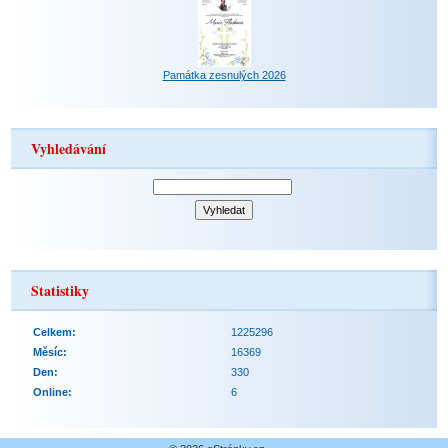
Památka zesnulých 2026
Vyhledávání
Statistiky
Celkem:
1225296
Měsíc:
16369
Den:
330
Online:
6