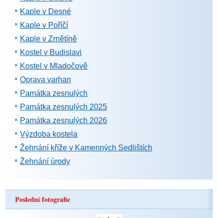
Kaple v Desné
Kaple v Poříčí
Kaple v Zrnětíně
Kostel v Budislavi
Kostel v Mladočově
Oprava varhan
Památka zesnulých
Památka zesnulých 2025
Památka zesnulých 2026
Výzdoba kostela
Žehnání kříže v Kamenných Sedlištích
Žehnání úrody
Poslední fotografie