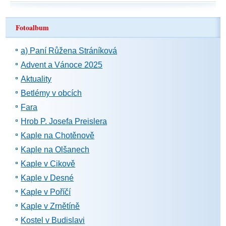
Fotoalbum
a) Paní Růžena Stráníková
Advent a Vánoce 2025
Aktuality
Betlémy v obcích
Fara
Hrob P. Josefa Preislera
Kaple na Chotěnově
Kaple na Olšanech
Kaple v Cikově
Kaple v Desné
Kaple v Poříčí
Kaple v Zrnětíně
Kostel v Budislavi