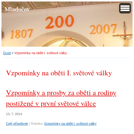
Mladočov
Úvod
»
Vzpomínky na oběti I. světové války
Vzpomínky na oběti I. světové války
Vzpomínky a prosby za oběti a rodiny
postižené v první světové válce
13. 7. 2014
Celý příspěvek
|
Rubrika:
Vzpomínky na oběti I. světové války