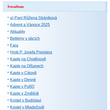
Fotoalbum
a) Paní Růžena Stráníková
Advent a Vánoce 2025
Aktuality
Betlémy v obcích
Fara
Hrob P. Josefa Preislera
Kaple na Chotěnově
Kaple na Olšanech
Kaple v Cikově
Kaple v Desné
Kaple v Poříčí
Kaple v Zrnětíně
Kostel v Budislavi
Kostel v Mladočově