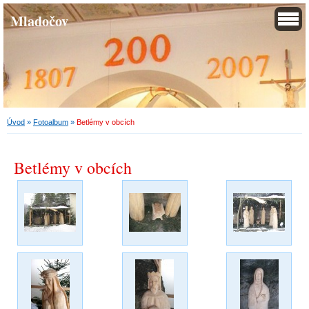
Mladočov
Úvod
»
Fotoalbum
»
Betlémy v obcích
Betlémy v obcích