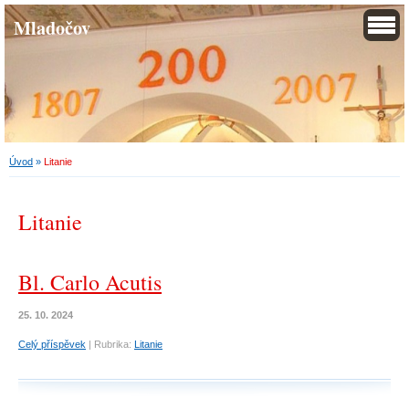
Mladočov
Úvod
»
Litanie
Litanie
Bl. Carlo Acutis
25. 10. 2024
Celý příspěvek
|
Rubrika:
Litanie