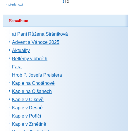
1
|
2
« předchozí
Fotoalbum
a) Paní Růžena Stráníková
Advent a Vánoce 2025
Aktuality
Betlémy v obcích
Fara
Hrob P. Josefa Preislera
Kaple na Chotěnově
Kaple na Olšanech
Kaple v Cikově
Kaple v Desné
Kaple v Poříčí
Kaple v Zrnětíně