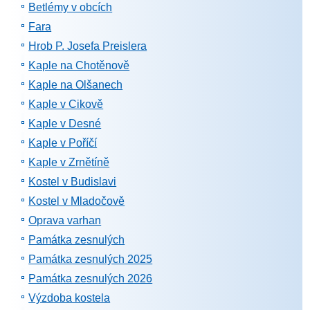
Betlémy v obcích
Fara
Hrob P. Josefa Preislera
Kaple na Chotěnově
Kaple na Olšanech
Kaple v Cikově
Kaple v Desné
Kaple v Poříčí
Kaple v Zrnětíně
Kostel v Budislavi
Kostel v Mladočově
Oprava varhan
Památka zesnulých
Památka zesnulých 2025
Památka zesnulých 2026
Výzdoba kostela