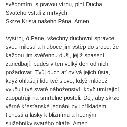
svědomím, s pravou vírou, plní Ducha
Svatého vstali z mrtvých.
Skrze Krista našeho Pána. Amen.
Vystroj, ó Pane, všechny duchovní správce
svou milostí a hluboce jim vštěp do srdce, že
každou jim svěřenou duši, jejíž spasení
zanedbají, budeš v ten velký den od nich
požadovat. Tvůj duch ať ovívá jejich ústa,
když ohlašují lidu tvé slovo, když mládež
vyučují tvé svaté náboženství, když umírající
zaopatřují na smrtelné posteli. Dej, aby skrze
věrné křesťanské jednání byli příkladem
tichosti a lásky k bližnímu a hodnými
služebníky svatého oltáře. Amen.