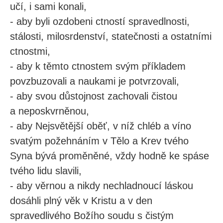
učí, i sami konali,
- aby byli ozdobeni ctností spravedlnosti,
stálosti, milosrdenství, statečnosti a ostatními
ctnostmi,
- aby k těmto ctnostem svým příkladem
povzbuzovali a naukami je potvrzovali,
- aby svou důstojnost zachovali čistou
a neposkvrněnou,
- aby Nejsvětější oběť, v níž chléb a víno
svatým požehnáním v Tělo a Krev tvého
Syna bývá proměněné, vždy hodně ke spáse
tvého lidu slavili,
- aby věrnou a nikdy nechladnoucí láskou
dosáhli plný věk v Kristu a v den
spravedlivého Božího soudu s čistým