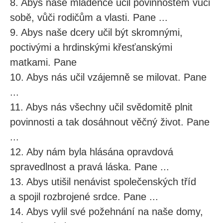
8. Abys naše mládence učil povinnostem vůči
sobě, vůči rodičům a vlasti. Pane ...
9. Abys naše dcery učil být skromnými,
poctivými a hrdinskými křesťanskými
matkami. Pane
10. Abys nás učil vzájemně se milovat. Pane
...
11. Abys nás všechny učil svědomitě plnit
povinnosti a tak dosáhnout věčný život. Pane
...
12. Aby nám byla hlásána opravdová
spravedlnost a pravá láska. Pane ...
13. Abys utišil nenávist společenských tříd
a spojil rozbrojené srdce. Pane ...
14. Abys vylil své požehnání na naše domy,