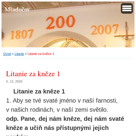
Mladočov
Úvod
»
Litanie
»
Litanie za kněze 1
Litanie za kněze 1
5. 12. 2025
Litanie za kněze 1
1. Aby se tvé svaté jméno v naší farnosti,
v našich rodinách, v naší zemi světilo.
odp.
Pane, dej nám kněze, dej nám svaté
kněze a učiň nás přístupnými jejich