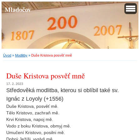
Mladočov
Úvod
»
Modlitby
»
Duše Kristova posvěť mně
Duše Kristova posvěť mně
17. 2. 2023
Středověká modlitba, kterou si oblíbil také sv.
Ignác z Loyoly (+1556)
Duše Kristova, posvěť mě.
Tělo Kristovo, zachraň mě.
Krvi Kristova, napoj mě.
Vodo z boku Kristova, obmyj mě.
Umučení Kristovo, posilni mě.
Dobrý Ježíši, vyslyš mě.