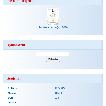
Poslední fotografie
Památka zesnulých 2026
Vyhledávání
Statistiky
Celkem:
1224945
Měsíc:
16504
Den:
918
Online:
8