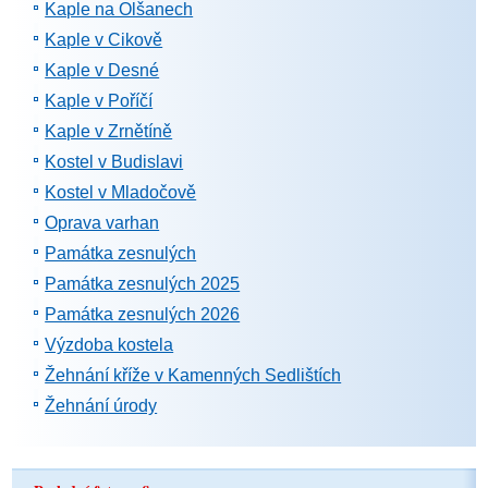
Kaple na Olšanech
Kaple v Cikově
Kaple v Desné
Kaple v Poříčí
Kaple v Zrnětíně
Kostel v Budislavi
Kostel v Mladočově
Oprava varhan
Památka zesnulých
Památka zesnulých 2025
Památka zesnulých 2026
Výzdoba kostela
Žehnání kříže v Kamenných Sedlištích
Žehnání úrody