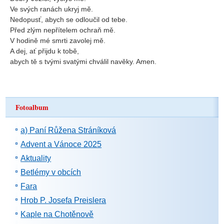
Ve svých ranách ukryj mě.
Nedopusť, abych se odloučil od tebe.
Před zlým nepřítelem ochraň mě.
V hodině mé smrti zavolej mě.
A dej, ať přijdu k tobě,
abych tě s tvými svatými chválil navěky. Amen.
Fotoalbum
a) Paní Růžena Stráníková
Advent a Vánoce 2025
Aktuality
Betlémy v obcích
Fara
Hrob P. Josefa Preislera
Kaple na Chotěnově