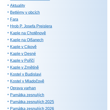
Aktuality
Betlémy v obcích
Fara
Hrob P. Josefa Preislera
Kaple na Chotěnově
Kaple na Olšanech
Kaple v Cikově
Kaple v Desné
Kaple v Poříčí
Kaple v Zrnětíně
Kostel v Budislavi
Kostel v Mladočově
Oprava varhan
Památka zesnulých
Památka zesnulých 2025
Památka zesnulých 2026