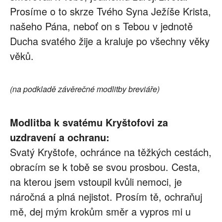
Prosíme o to skrze Tvého Syna Ježíše Krista,
našeho Pána, neboť on s Tebou v jednotě
Ducha svatého žije a kraluje po všechny věky
věků.
(na podkladě závěrečné modlitby breviáře)
Modlitba k svatému Kryštofovi za
uzdravení a ochranu:
Svatý Kryštofe, ochránce na těžkých cestách,
obracím se k tobě se svou prosbou. Cesta,
na kterou jsem vstoupil kvůli nemoci, je
náročná a plná nejistot. Prosím tě, ochraňuj
mě, dej mým krokům směr a vypros mi u