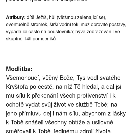
Atributy:
dítě Ježíš, hůl (většinou zelenající se),
eventuelně stromek, širší vodní tok, muž obrovité postavy,
vypadající často na poustevníka; bývá zobrazován i ve
skupině 14ti pomocníků
Modlitba:
Všemohoucí, věčný Bože, Tys vedl svatého
Kryštofa po cestě, na níž Tě hledal, a dal jsi
mu sílu k překonání všech protivenství i k
ochotě vydat svůj život ve službě Tobě; na
jeho přímluvu dej i nám sílu, abychom z lásky
k Tobě snášeli všechny obtíže a usilovně
směřovali k Tobě, jedinému zdroji života.