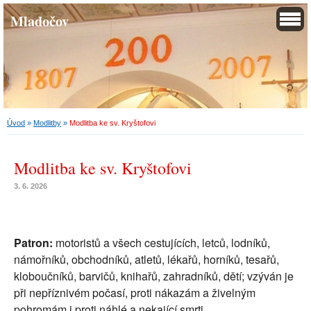
Mladočov
Úvod
»
Modlitby
»
Modlitba ke sv. Kryštofovi
Modlitba ke sv. Kryštofovi
3. 6. 2026
Patron:
mo
toristů a všech cestujících, letců, lodníků,
námořníků, obchodníků, atletů, lékařů, horníků, tesařů,
kloboučníků, barvičů, knihařů, zahradníků, dětí; vzýván je
při nepříznivém počasí, proti nákazám a živelným
pohromám i proti náhlé a nekající smrti