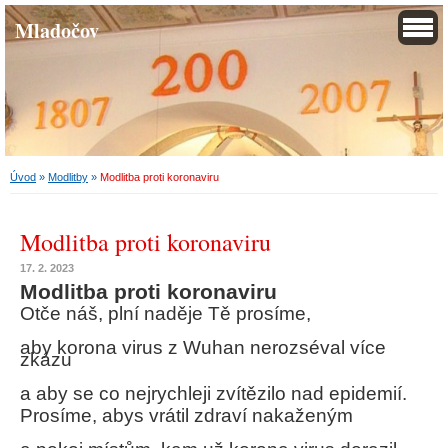
Mladočov
Úvod
»
Modlitby
»
Modlitba proti koronaviru
Modlitba proti koronaviru
17. 2. 2023
Modlitba proti koronaviru
Otče náš, plní naděje Tě prosíme,
aby korona virus z Wuhan nerozséval více
zkázu
a aby se co nejrychleji zvítězilo nad epidemií.
Prosíme, abys vrátil zdraví nakaženým