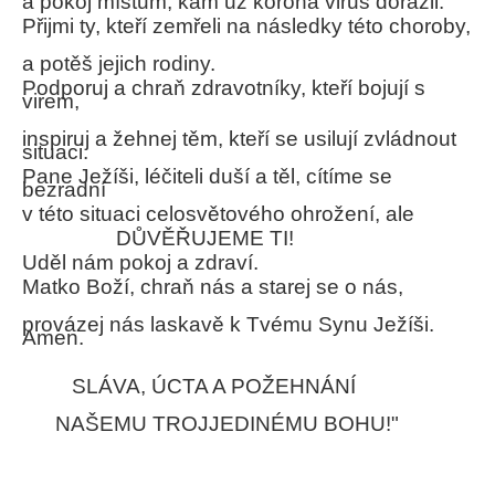
a pokoj místům, kam už korona virus dorazil.
Přijmi ty, kteří zemřeli na následky této choroby,
a potěš jejich rodiny.
Podporuj a chraň zdravotníky, kteří bojují s
virem,
inspiruj a žehnej těm, kteří se usilují zvládnout
situaci.
Pane Ježíši, léčiteli duší a těl, cítíme se
bezradní
v této situaci celosvětového ohrožení, ale
DŮVĚŘUJEME TI!
Uděl nám pokoj a zdraví.
Matko Boží, chraň nás a starej se o nás,
provázej nás laskavě k Tvému Synu Ježíši.
Amen.
SLÁVA, ÚCTA A POŽEHNÁNÍ
NAŠEMU TROJJEDINÉMU BOHU!"