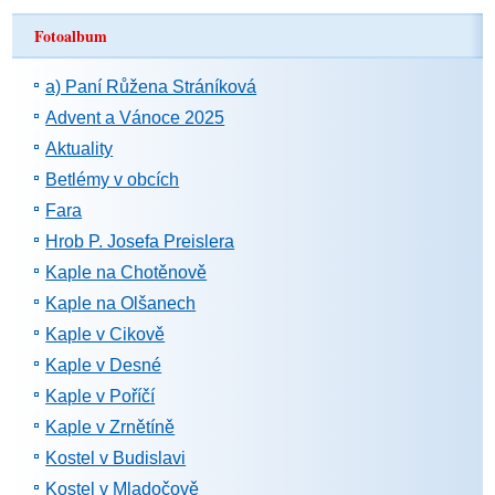
Fotoalbum
a) Paní Růžena Stráníková
Advent a Vánoce 2025
Aktuality
Betlémy v obcích
Fara
Hrob P. Josefa Preislera
Kaple na Chotěnově
Kaple na Olšanech
Kaple v Cikově
Kaple v Desné
Kaple v Poříčí
Kaple v Zrnětíně
Kostel v Budislavi
Kostel v Mladočově