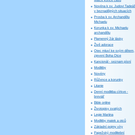
Matce konce časů
Novéna k sv. Judovi Tadeáš
v beznadějných situacích
Prosba k sv. Archandělu
Michaelu
Korunka k sv. Michaelu
archandělu
Plamenný žár lásky
Živě adorace
Otec mluví ke svým dětem,
zjevení Boha Otce
Kancionál - seznam písní
Modlitby
Novény
Růžence a korunky
Litanie
Denní modlitba církve -
breviář
Bible online
Životopisy svatých
Legie Mariina
Modlitby matek a otců
Základní pojmy víry
Papežský modlitební