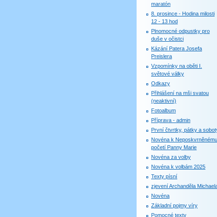
maratón
8. prosince - Hodina milosti
12 - 13 hod
Plnomocné odpustky pro
duše v očistci
Kázání Patera Josefa
Preislera
Vzpomínky na oběti I.
světové války
Odkazy
Přihlášení na mši svatou
(neaktivní)
Fotoalbum
Příprava - admin
První čtvrtky, pátky a sobot
Novéna k Neposkvrněném
početí Panny Marie
Novéna za volby
Novéna k volbám 2025
Texty písní
zjevení Archanděla Michael
Novéna
Základní pojmy víry
Pomocné texty