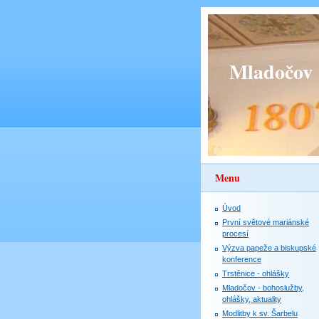
Mladočov
Menu
Úvod
První světové mariánské
procesí
Výzva papeže a biskupské
konference
Trstěnice - ohlášky
Mladočov - bohoslužby,
ohlášky, aktuality
Modlitby k sv. Šarbelu