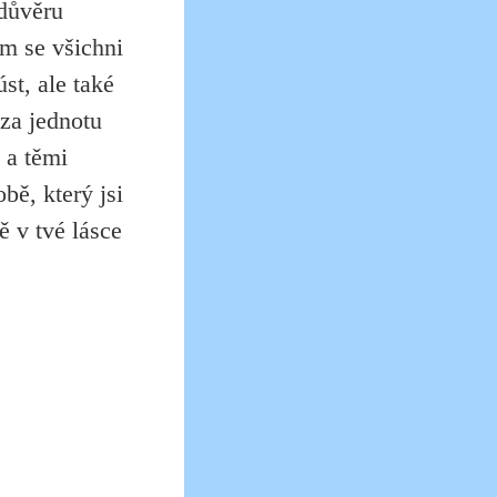
edůvěru
m se všichni
st, ale také
 za jednotu
 a těmi
bě, který jsi
ě v tvé lásce