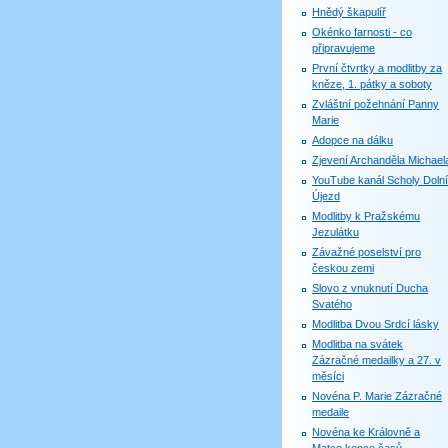
Hnědý škapulíř
Okénko farnosti - co
připravujeme
První čtvrtky a modlitby za
kněze, 1. pátky a soboty
Zvláštní požehnání Panny
Marie
Adopce na dálku
Zjevení Archanděla Michael
YouTube kanál Scholy Dolní
Újezd
Modlitby k Pražskému
Jezulátku
Závažné poselství pro
českou zemi
Slovo z vnuknutí Ducha
Svatého
Modlitba Dvou Srdcí lásky
Modlitba na svátek
Zázračné medailky a 27. v
měsíci
Novéna P. Marie Zázračné
medaile
Novéna ke Královně a