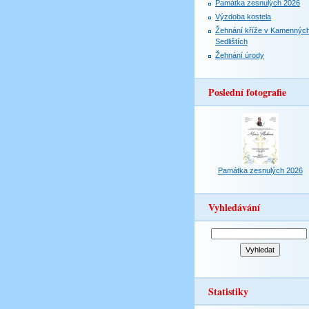
Památka zesnulých 2026
Výzdoba kostela
Žehnání kříže v Kamennýc
Sedlištích
Žehnání úrody
Poslední fotografie
Památka zesnulých 2026
Vyhledávání
Statistiky