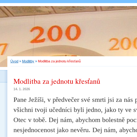
Úvod
»
Modlitby
»
Modlitba za jednotu křesťanů
Modlitba za jednotu křesťanů
14. 1. 2026
Pane Ježíši, v předvečer své smrti jsi za nás 
všichni tvoji učedníci byli jedno, jako ty ve 
Otec v tobě. Dej nám, abychom bolestně poc
nesjednocenost jako nevěru. Dej nám, abych