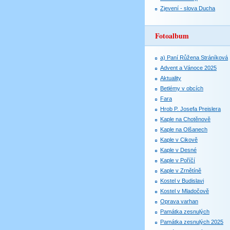
Zjevení - slova Ducha
Fotoalbum
a) Paní Růžena Stráníková
Advent a Vánoce 2025
Aktuality
Betlémy v obcích
Fara
Hrob P. Josefa Preislera
Kaple na Chotěnově
Kaple na Olšanech
Kaple v Cikově
Kaple v Desné
Kaple v Poříčí
Kaple v Zrnětíně
Kostel v Budislavi
Kostel v Mladočově
Oprava varhan
Památka zesnulých
Památka zesnulých 2025