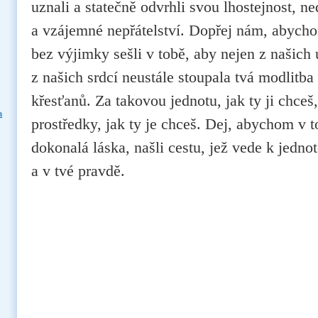
uznali a statečně odvrhli svou lhostejnost, n
a vzájemné nepřátelství. Dopřej nám, abycho
bez výjimky sešli v tobě, aby nejen z našich ú
z našich srdcí neustále stoupala tvá modlitba
křesťanů. Za takovou jednotu, jak ty ji chceš,
a
prostředky, jak ty je chceš. Dej, abychom v to
dokonalá láska, našli cestu, jež vede k jednot
a v tvé pravdě.