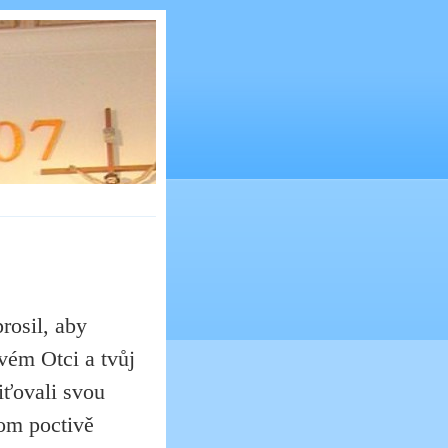
prosil, aby
svém Otci a tvůj
iťovali svou
om poctivě