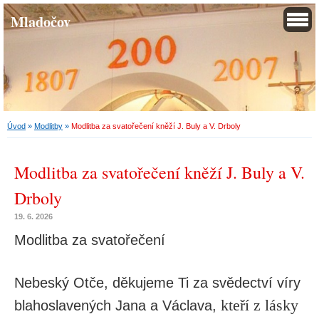
Mladočov
Úvod
»
Modlitby
»
Modlitba za svatořečení kněží J. Buly a V. Drboly
Modlitba za svatořečení kněží J. Buly a V.
Drboly
19. 6. 2026
Modlitba za svatořečení
Nebeský Otče, děkujeme Ti za svědectví víry
kteří z lásky
blahoslavených Jana a Václava,