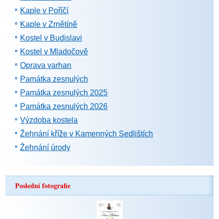
Kaple v Poříčí
Kaple v Zrnětíně
Kostel v Budislavi
Kostel v Mladočově
Oprava varhan
Památka zesnulých
Památka zesnulých 2025
Památka zesnulých 2026
Výzdoba kostela
Žehnání kříže v Kamenných Sedlištích
Žehnání úrody
Poslední fotografie