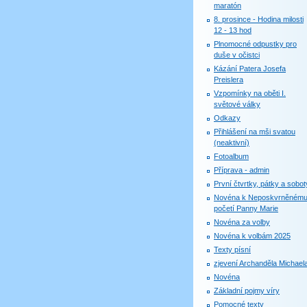
maratón
8. prosince - Hodina milosti
12 - 13 hod
Plnomocné odpustky pro
duše v očistci
Kázání Patera Josefa
Preislera
Vzpomínky na oběti I.
světové války
Odkazy
Přihlášení na mši svatou
(neaktivní)
Fotoalbum
Příprava - admin
První čtvrtky, pátky a sobot
Novéna k Neposkvrněném
početí Panny Marie
Novéna za volby
Novéna k volbám 2025
Texty písní
zjevení Archanděla Michael
Novéna
Základní pojmy víry
Pomocné texty