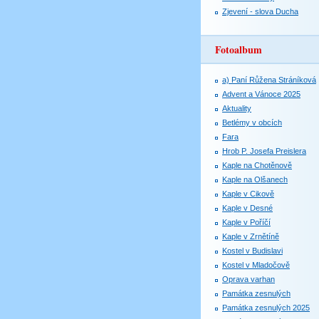
Zjevení - slova Ducha
Fotoalbum
a) Paní Růžena Stráníková
Advent a Vánoce 2025
Aktuality
Betlémy v obcích
Fara
Hrob P. Josefa Preislera
Kaple na Chotěnově
Kaple na Olšanech
Kaple v Cikově
Kaple v Desné
Kaple v Poříčí
Kaple v Zrnětíně
Kostel v Budislavi
Kostel v Mladočově
Oprava varhan
Památka zesnulých
Památka zesnulých 2025