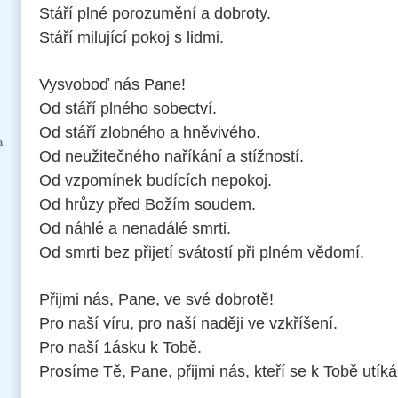
Stáří plné porozumění a dobroty.
Stáří milující pokoj s lidmi.
Vysvoboď nás Pane!
Od stáří plného sobectví.
Od stáří zlobného a hněvivého.
a
Od neužitečného naříkání a stížností.
Od vzpomínek budících nepokoj.
Od hrůzy před Božím soudem.
Od náhlé a nenadálé smrti.
Od smrti bez přijetí svátostí při plném vědomí.
Přijmi nás, Pane, ve své dobrotě!
Pro naší víru, pro naší naději ve vzkříšení.
Pro naší 1ásku k Tobě.
Prosíme Tě, Pane, přijmi nás, kteří se k Tobě utí