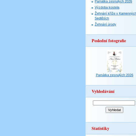
Památka zesnulých 2026
Výzdoba kostela
Žehnání kříže v Kamennýc
Sedlištích
Žehnání úrody
Poslední fotografie
Památka zesnulých 2026
Vyhledávání
Statistiky