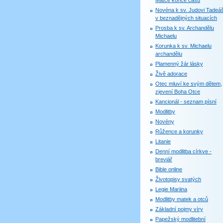
Matce konce časů
Novéna k sv. Judovi Tadeáš
v beznadějných situacích
Prosba k sv. Archandělu
Michaelu
Korunka k sv. Michaelu
archandělu
Plamenný žár lásky
Živě adorace
Otec mluví ke svým dětem,
zjevení Boha Otce
Kancionál - seznam písní
Modlitby
Novény
Růžence a korunky
Litanie
Denní modlitba církve -
breviář
Bible online
Životopisy svatých
Legie Mariina
Modlitby matek a otců
Základní pojmy víry
Papežský modlitební