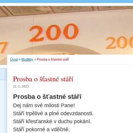
Úvod
»
Modlitby
»
Prosba o šťastné stáří
Prosba o šťastné stáří
11. 2. 2023
Prosba o šťastné stáří
Dej nám své milosti Pane!
Stáří trpělivé a plné odevzdanosti.
Stáří křesťanské v duchu pokání.
Stáří pokorné a vděčné.