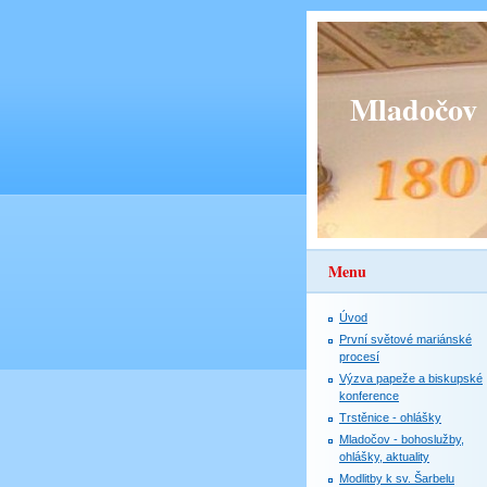
Mladočov
Menu
Úvod
První světové mariánské
procesí
Výzva papeže a biskupské
konference
Trstěnice - ohlášky
Mladočov - bohoslužby,
ohlášky, aktuality
Modlitby k sv. Šarbelu