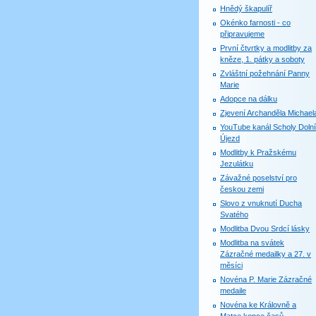
Hnědý škapulíř
Okénko farnosti - co
připravujeme
První čtvrtky a modlitby za
kněze, 1. pátky a soboty
Zvláštní požehnání Panny
Marie
Adopce na dálku
Zjevení Archanděla Michael
YouTube kanál Scholy Dolní
Újezd
Modlitby k Pražskému
Jezulátku
Závažné poselství pro
českou zemi
Slovo z vnuknutí Ducha
Svatého
Modlitba Dvou Srdcí lásky
Modlitba na svátek
Zázračné medailky a 27. v
měsíci
Novéna P. Marie Zázračné
medaile
Novéna ke Královně a