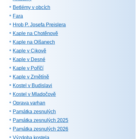
Betlémy v obcích
Fara
Hrob P. Josefa Preislera
Kaple na Chotěnově
Kaple na Olšanech
Kaple v Cikově
Kaple v Desné
Kaple v Poříčí
Kaple v Zrnětíně
Kostel v Budislavi
Kostel v Mladočově
Oprava varhan
Památka zesnulých
Památka zesnulých 2025
Památka zesnulých 2026
Výzdoba kostela