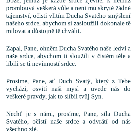
Bože, jemuž je každé srdce zjevné, k němuž
promlouvá veškerá vůle a není mu skryté žádné
tajemství, očisti vlitím Ducha Svatého smýšlení
našeho srdce, abychom si zasloužili dokonale tě
milovat a důstojně tě chválit.
Zapal, Pane, ohněm Ducha Svatého naše ledví a
naše srdce, abychom ti sloužili v čistém těle a
líbili se ti nevinností srdce.
Prosíme, Pane, ať Duch Svatý, který z Tebe
vychází, osvítí naši mysl a uvede nás do
veškeré pravdy, jak to slíbil tvůj Syn.
Nechť je s námi, prosíme, Pane, síla Ducha
Svatého, očistí naše srdce a odvrátí od nás
všechno zlé.