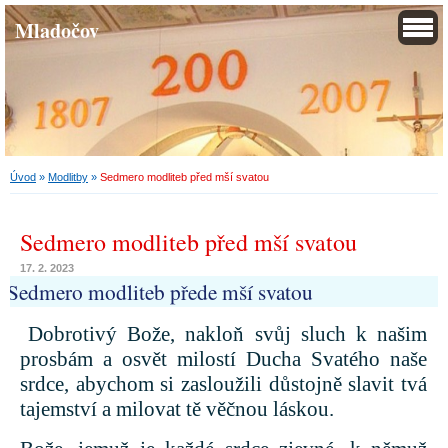
Mladočov
Úvod
»
Modlitby
»
Sedmero modliteb před mší svatou
Sedmero modliteb před mší svatou
17. 2. 2023
Sedmero modliteb přede mší svatou
Dobrotivý Bože, nakloň svůj sluch k našim
prosbám a osvět milostí Ducha Svatého naše
srdce, abychom si zasloužili důstojně slavit tvá
tajemství a milovat tě věčnou láskou.