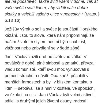
ale na podstavec, takže svítí všem v domě. Tak ať
vaše světlo svítí lidem, aby viděli vaše dobré
skutky a velebili vašeho Otce v nebesích.“
(Matouš
5,13-16)
Ježíšův výrok o soli a světle je součástí Horského
kázání. Jsou to slova, která nám připomínají, že
naším životním stylem nesmí být ochablost,
vlažnost nebo zabydlení se v šedé zóně.
Jan i Václav zažili druhou světovou válku. V
poválečné době, plné slabosti a zmatků, převzali
vládu komunisté, kteří svou moc vynucovali s
pomocí strachu a násilí. Oba kněží působili v
menších farnostech a byli v blízkém kontaktu s
lidmi – setkávali se s nimi v kostele, ve spolcích,
ve škole i na ulici. Jan i Václav byli velmi aktivní,
sdíleli s druhými jejich životní osudy, radosti i