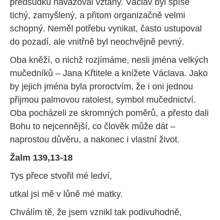
předsudků navazoval vztahy. Václav byl spíše
tichý, zamyšlený, a přitom organizačně velmi
schopný. Neměl potřebu vynikat, často ustupoval
do pozadí, ale vnitřně byl neochvějně pevný.
Oba kněží, o nichž rozjímáme, nesli jména velkých
mučedníků – Jana Křtitele a knížete Václava. Jako
by jejich jména byla proroctvím, že i oni jednou
přijmou palmovou ratolest, symbol mučednictví.
Oba pocházeli ze skromných poměrů, a přesto dali
Bohu to nejcennější, co člověk může dát –
naprostou důvěru, a nakonec i vlastní život.
Žalm 139,13-18
Tys přece stvořil mé ledví,
utkal jsi mě v lůně mé matky.
Chválím tě, že jsem vznikl tak podivuhodně,