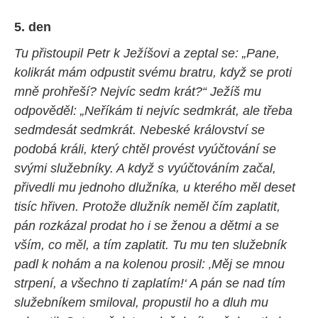
5. den
Tu přistoupil Petr k Ježíšovi a zeptal se: „Pane,
kolikrát mám odpustit svému bratru, když se proti
mně prohřeší? Nejvíc sedm krát?“ Ježíš mu
odpověděl: „Neříkám ti nejvíc sedmkrát, ale třeba
sedmdesát sedmkrát. Nebeské království se
podobá králi, který chtěl provést vyúčtování se
svými služebníky. A když s vyúčtováním začal,
přivedli mu jednoho dlužníka, u kterého měl deset
tisíc hřiven. Protože dlužník neměl čím zaplatit,
pán rozkázal prodat ho i se ženou a dětmi a se
vším, co měl, a tím zaplatit. Tu mu ten služebník
padl k nohám a na kolenou prosil: ‚Měj se mnou
strpení, a všechno ti zaplatím!‘ A pán se nad tím
služebníkem smiloval, propustil ho a dluh mu