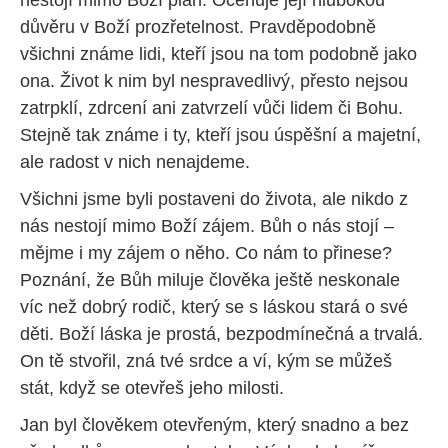
nestojí mimo Boží plán. Oceňuje její hlubokou
důvěru v Boží prozřetelnost. Pravděpodobně
všichni známe lidi, kteří jsou na tom podobně jako
ona. Život k nim byl nespravedlivý, přesto nejsou
zatrpklí, zdrcení ani zatvrzelí vůči lidem či Bohu.
Stejně tak známe i ty, kteří jsou úspěšní a majetní,
ale radost v nich nenajdeme.
Všichni jsme byli postaveni do života, ale nikdo z
nás nestojí mimo Boží zájem. Bůh o nás stojí –
mějme i my zájem o něho. Co nám to přinese?
Poznání, že Bůh miluje člověka ještě neskonale
víc než dobrý rodič, který se s láskou stará o své
děti. Boží láska je prostá, bezpodmínečná a trvalá.
On tě stvořil, zná tvé srdce a ví, kým se můžeš
stát, když se otevřeš jeho milosti.
Jan byl člověkem otevřeným, který snadno a bez