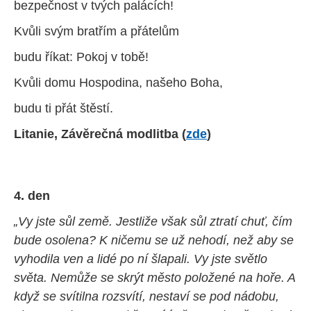
bezpečnost v tvých palácích!
Kvůli svým bratřím a přátelům
budu říkat: Pokoj v tobě!
Kvůli domu Hospodina, našeho Boha,
budu ti přát štěstí.
Litanie, Závěrečná modlitba
(
zde
)
4. den
„Vy jste sůl země. Jestliže však sůl ztratí chuť, čím
bude osolena? K ničemu se už nehodí, než aby se
vyhodila ven a lidé po ní šlapali. Vy jste světlo
světa. Nemůže se skrýt město položené na hoře. A
když se svítilna rozsvítí, nestaví se pod nádobu,