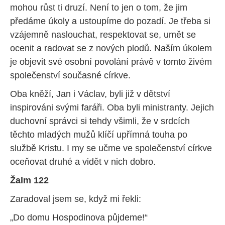
mohou růst ti druzí. Není to jen o tom, že jim
předáme úkoly a ustoupíme do pozadí. Je třeba si
vzájemně naslouchat, respektovat se, umět se
ocenit a radovat se z nových plodů. Naším úkolem
je objevit své osobní povolání právě v tomto živém
společenství současné církve.
Oba kněží, Jan i Václav, byli již v dětství
inspirováni svými faráři. Oba byli ministranty. Jejich
duchovní správci si tehdy všimli, že v srdcích
těchto mladých mužů klíčí upřímná touha po
službě Kristu. I my se učme ve společenství církve
oceňovat druhé a vidět v nich dobro.
Žalm 122
Zaradoval jsem se, když mi řekli:
„Do domu Hospodinova půjdeme!“