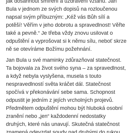
jak dosáhnout smíření a uzdravení vztahů. Jan
Bula v jednom ze svých dopisů na rozloučenou
napsal svým příbuzným: „Kéž vás Bůh sílí a
potěší! Věřím v jeho dobrotu a spravedlnost! Věřte
také a pevně.“ Je třeba vždy znovu usilovat o
odpuštění a vyprošovat si k němu sílu, neboť skrze
ně se otevíráme Božímu požehnání.
Jan Bula u své maminky zdůrazňoval statečnost.
Ta bojovala za život svého syna – za spravedlnost,
a když nebyla vyslyšena, musela s touto
nespravedlností světa kráčet dál. Statečnost
spočívá v překonávání sebe sama. Schopnost
odpustit je jedním z jejích vrcholných projevů.
Předmětem odpuštění mohou být hluboká osobní
zranění nebo „jen“ každodenní nedostatky
druhých, které nás unavují. Skutečná statečnost
znamená odevzdat soudy nad druhými do rukou