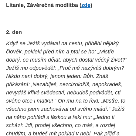
Litanie,
Závěrečná modlitba (
zde
)
2. den
Když se Ježíš vydával na cestu, přiběhl nějaký
člověk, poklekl před ním a ptal se ho: „Mistře
dobrý, co musím dělat, abych dostal věčný život?“
Ježíš mu odpověděl: „Proč mě nazýváš dobrým?
Nikdo není dobrý, jenom jeden: Bůh. Znáš
přikázání: ‚Nezabiješ, nezcizoložíš, nepokradeš,
nevydáš křivé svědectví, nebudeš podvádět, cti
svého otce i matku!‘“ On mu na to řekl: „Mistře, to
všechno jsem zachovával od svého mládí.“ Ježíš
na něho pohlédl s láskou a řekl mu: „Jedno ti
schází: Jdi, prodej všechno, co máš, a rozdej
chudým, a budeš mít poklad v nebi. Pak přijď a