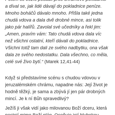
a díval se, jak lidé dávají do pokladnice peníze.
Mnoho boháčů dávalo mnoho. Přišla také jedna
chudá vdova a dala dvě drobné mince, asi tolik
jako pár halířů. Zavolal své učedníky a řekl jim:
„Amen, pravím vám: Tato chudá vdova dala víc
než všichni ostatní, kteří dávali do pokladnice.
Všichni totiž tam dali ze svého nadbytku, ona však
dala ze svého nedostatku. Dala všechno, co měla,
celé své živo bytí.“
(Marek 12,41-44)
Když si představíme scénu s chudou vdovou v
jeruzalémském chrámu, napadne nás: Její život je
hodně těžký, je sama a zbývá jí jen pár drobných
mincí. Je k ní Bůh spravedlivý?
Ježíš ji však vidí jako milovanou Boží dceru, která