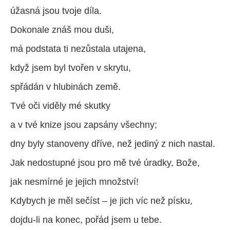
úžasná jsou tvoje díla.
Dokonale znáš mou duši,
má podstata ti nezůstala utajena,
když jsem byl tvořen v skrytu,
spřádán v hlubinách země.
Tvé oči viděly mé skutky
a v tvé knize jsou zapsány všechny;
dny byly stanoveny dříve, než jediný z nich nastal.
Jak nedostupné jsou pro mě tvé úradky, Bože,
jak nesmírné je jejich množství!
Kdybych je měl sečíst – je jich víc než písku,
dojdu-li na konec, pořád jsem u tebe.