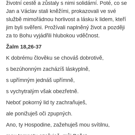
životní cestě a zůstaly s nimi solidární. Poté, co se
Jan a Václav stali kněžími, prokazovali ve své
službě mimořádnou horlivost a lásku k lidem, kteří
jim byli svěřeni. Prožívali naplněný život a později
za to Bohu vyjádřili hlubokou vděčnost.
Žalm 18,26-37
K dobrému člověku se chováš dobrotivě,
s bezúhonným zacházíš láskyplně,
s upřímným jednáš upřímně,
s vychytralým však obezřetně.
Neboť pokorný lid ty zachraňuješ,
ale ponižuješ oči zpupných.
Ano, ty Hospodine, zažehuješ mou svítilnu,