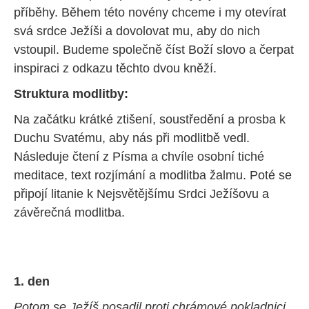
příběhy. Během této novény chceme i my otevírat
svá srdce Ježíši a dovolovat mu, aby do nich
vstoupil. Budeme společně číst Boží slovo a čerpat
inspiraci z odkazu těchto dvou kněží.
Struktura modlitby:
Na začátku krátké ztišení, soustředění a prosba k
Duchu Svatému, aby nás při modlitbě vedl.
Následuje čtení z Písma a chvíle osobní tiché
meditace, text rozjímání a modlitba žalmu. Poté se
připojí litanie k Nejsvětějšímu Srdci Ježíšovu a
závěrečná modlitba.
1. den
Potom se Ježíš posadil proti chrámové pokladnici