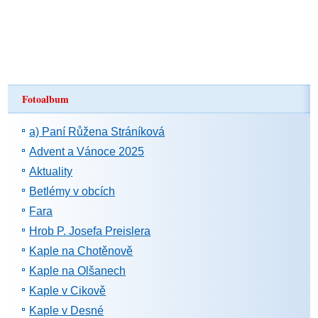
Fotoalbum
a) Paní Růžena Stráníková
Advent a Vánoce 2025
Aktuality
Betlémy v obcích
Fara
Hrob P. Josefa Preislera
Kaple na Chotěnově
Kaple na Olšanech
Kaple v Cikově
Kaple v Desné