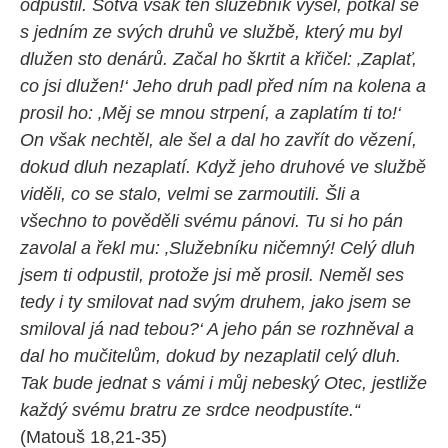
odpustil. Sotva však ten služebník vyšel, potkal se
s jedním ze svých druhů ve službě, který mu byl
dlužen sto denárů. Začal ho škrtit a křičel: ‚Zaplať,
co jsi dlužen!‘ Jeho druh padl před ním na kolena a
prosil ho: ‚Měj se mnou strpení, a zaplatím ti to!‘
On však nechtěl, ale šel a dal ho zavřít do vězení,
dokud dluh nezaplatí. Když jeho druhové ve službě
viděli, co se stalo, velmi se zarmoutili. Šli a
všechno to pověděli svému pánovi. Tu si ho pán
zavolal a řekl mu: ‚Služebníku ničemný! Celý dluh
jsem ti odpustil, protože jsi mě prosil. Neměl ses
tedy i ty smilovat nad svým druhem, jako jsem se
smiloval já nad tebou?‘ A jeho pán se rozhněval a
dal ho mučitelům, dokud by nezaplatil celý dluh.
Tak bude jednat s vámi i můj nebeský Otec, jestliže
každý svému bratru ze srdce neodpustíte.“
(Matouš 18,21-35)