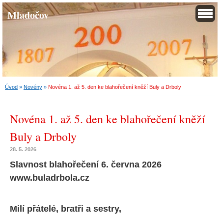
Mladočov
Úvod
»
Novény
»
Novéna 1. až 5. den ke blahořečení kněží Buly a Drboly
Novéna 1. až 5. den ke blahořečení kněží
Buly a Drboly
28. 5. 2026
Slavnost blahořečení 6. června 2026
www.buladrbola.cz
Milí přátelé, bratři a sestry,