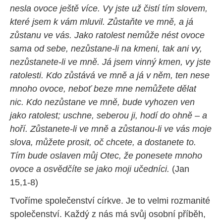
nesla ovoce ještě více. Vy jste už čistí tím slovem,
které jsem k vám mluvil. Zůstaňte ve mně, a já
zůstanu ve vás. Jako ratolest nemůže nést ovoce
sama od sebe, nezůstane-li na kmeni, tak ani vy,
nezůstanete-li ve mně. Já jsem vinný kmen, vy jste
ratolesti. Kdo zůstává ve mně a já v něm, ten nese
mnoho ovoce, neboť beze mne nemůžete dělat
nic. Kdo nezůstane ve mně, bude vyhozen ven
jako ratolest; uschne, seberou ji, hodí do ohně – a
hoří. Zůstanete-li ve mně a zůstanou-li ve vás moje
slova, můžete prosit, oč chcete, a dostanete to.
Tím bude oslaven můj Otec, že ponesete mnoho
ovoce a osvědčíte se jako moji učedníci.
(Jan
15,1-8)
Tvoříme společenství církve. Je to velmi rozmanité
společenství. Každý z nás má svůj osobní příběh,