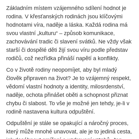
Základním místem vzájemného sdílení hodnot je
rodina. V křesťanských rodinách jsou klíčovými
hodnotami víra, naděje a láska. Každá rodina má
svou vlastní „kulturu“ – způsob komunikace,
zachovávání tradic či slavení svátků. Ne vždy však
starší či dospělé děti žijí svou víru podle představ
rodičů, což nezřídka přináší napětí a konflikty.
Co v životě rodiny neopomíjet, aby byl mladý
člověk připraven na život? Je to vzájemný respekt,
vědomí vlastní hodnoty a identity, milosrdenství,
naděje, ochota přinášet oběti a schopnost přiznat
chybu či slabost. To vše je možné jen tehdy, je-li v
rodině nastavena kultura odpuštění.
Odpuštění je stále se opakující a náročný proces,
který může mnohé unavovat, ale je to jediná cesta,