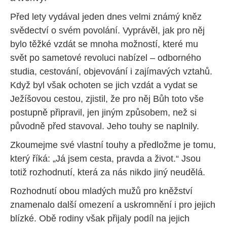
Před lety vydával jeden dnes velmi známý kněz
svědectví o svém povolání. Vyprávěl, jak pro něj
bylo těžké vzdát se mnoha možností, které mu
svět po sametové revoluci nabízel – odborného
studia, cestování, objevování i zajímavých vztahů.
Když byl však ochoten se jich vzdát a vydat se
Ježíšovou cestou, zjistil, že pro něj Bůh toto vše
postupně připravil, jen jiným způsobem, než si
původně před stavoval. Jeho touhy se naplnily.
Zkoumejme své vlastní touhy a předložme je tomu,
který říká: „Já jsem cesta, pravda a život.“ Jsou
totiž rozhodnutí, která za nás nikdo jiný neudělá.
Rozhodnutí obou mladých mužů pro kněžství
znamenalo další omezení a uskromnění i pro jejich
blízké. Obě rodiny však přijaly podíl na jejich