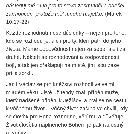
následuj mě!“ On pro to slovo zesmutněl a odešel
zarmoucen, protože měl mnoho majetku.
(Marek
10,17-22)
Každé rozhodnutí nese důsledky – nejen pro toho,
kdo se rozhodu je, ale i pro ty, kteří patří do jeho
života. Máme odpovědnost nejen za sebe, ale i za
druhé. Někteří se rozhodování a zodpovědnosti
bojí, a tak jen přešlapují na místě, jiní jsou zase
příliš zbrklí.
Jan i Václav se pro kněžství rozhodli ve velmi
mladém věku. Jistě už tehdy znali příběh muže,
který nadšeně přiběhl k Ježíšovi a ptal se na cestu
k věčnému životu. Věčný život začíná ve chvíli, kdy
se člověk pro Boha rozhodne, věří mu a důvěřuje.
Život člověka naplněného Bohem je pak radostný
a tvořivý.