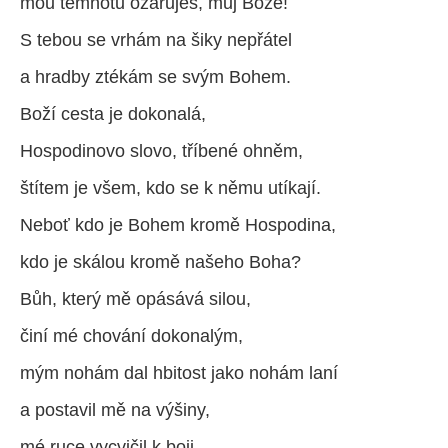
mou temnotu ozařuješ, můj Bože!
S tebou se vrhám na šiky nepřátel
a hradby ztékám se svým Bohem.
Boží cesta je dokonalá,
Hospodinovo slovo, tříbené ohněm,
štítem je všem, kdo se k němu utíkají.
Neboť kdo je Bohem kromě Hospodina,
kdo je skálou kromě našeho Boha?
Bůh, který mě opásává silou,
činí mé chování dokonalým,
mým nohám dal hbitost jako nohám laní
a postavil mě na výšiny,
mé ruce vycvičil k boji