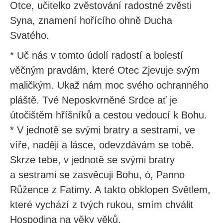
Otce, učitelko zvěstování radostné zvěsti
Syna, znamení hořícího ohně Ducha
Svatého.
* Uč nás v tomto údolí radostí a bolestí
věčným pravdám, které Otec Zjevuje svým
maličkým. Ukaž nám moc svého ochranného
pláště. Tvé Neposkvrněné Srdce ať je
útočištěm hříšníků a cestou vedoucí k Bohu.
* V jednotě se svými bratry a sestrami, ve
víře, naději a lásce, odevzdávám se tobě.
Skrze tebe, v jednotě se svými bratry
a sestrami se zasvěcuji Bohu, ó, Panno
Růžence z Fatimy. A takto obklopen Světlem,
které vychází z tvých rukou, smím chválit
Hospodina na věky věků.