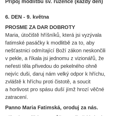
Připoj modlitbu sv. růžence (každý den)
6. DEN - 9. května
PROSME ZA DAR DOBROTY
Maria, útočiště hříšníků, která jsi vyzývala
fatimské pasáčky k modlitbě za to, aby
nešťastnici odmítající Boží zákon neskončili
v pekle, a říkala jsi jednomu z vizionářů, že
neřesti těla přivedou do pekelného ohně
nejvíc duši, daruj nám velký odpor k hříchu,
zvláště k hříchu proti čistotě, a soucit
a horlivost pro spásu duší jímž hrozí věčné
zatracení.
Panno Maria Fatimská, oroduj za nás.