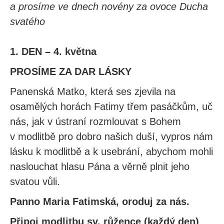
a prosíme ve dnech novény za ovoce Ducha
svatého
1. DEN – 4. května
PROSÍME ZA DAR LÁSKY
Panenská Matko, která ses zjevila na
osamělých horách Fatimy třem pasáčkům, uč
nás, jak v ústraní rozmlouvat s Bohem
v modlitbě pro dobro našich duší, vypros nám
lásku k modlitbě a k usebrání, abychom mohli
naslouchat hlasu Pána a věrně plnit jeho
svatou vůli.
Panno Maria Fatimská, oroduj za nás.
Připoj modlitbu sv. růžence (každý den)