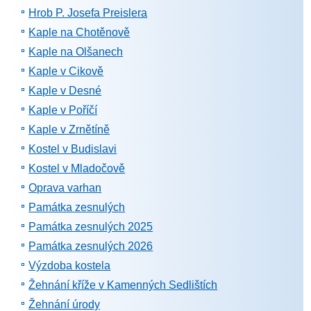
Hrob P. Josefa Preislera
Kaple na Chotěnově
Kaple na Olšanech
Kaple v Cikově
Kaple v Desné
Kaple v Poříčí
Kaple v Zrnětíně
Kostel v Budislavi
Kostel v Mladočově
Oprava varhan
Památka zesnulých
Památka zesnulých 2025
Památka zesnulých 2026
Výzdoba kostela
Žehnání kříže v Kamenných Sedlištích
Žehnání úrody