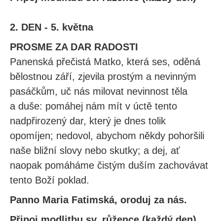
2. DEN - 5. května
PROSME ZA DAR RADOSTI
Panenská přečistá Matko, která ses, oděná
bělostnou září, zjevila prostým a nevinným
pasáčkům, uč nás milovat nevinnost těla
a duše: pomáhej nám mít v úctě tento
nadpřirozený dar, který je dnes tolik
opomíjen; nedovol, abychom někdy pohoršili
naše bližní slovy nebo skutky; a dej, ať
naopak pomáháme čistým duším zachovávat
tento Boží poklad.
Panno Maria Fatimská, oroduj za nás.
Připoj modlitbu sv. růžence (každý den)