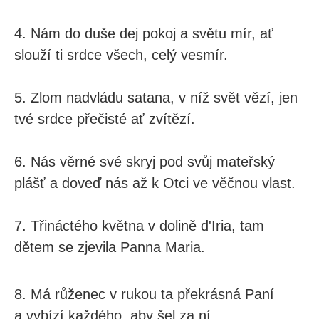
4. Nám do duše dej pokoj a světu mír, ať
slouží ti srdce všech, celý vesmír.
5. Zlom nadvládu satana, v níž svět vězí, jen
tvé srdce přečisté ať zvítězí.
6. Nás věrné své skryj pod svůj mateřský
plášť a doveď nás až k Otci ve věčnou vlast.
7. Třináctého května v dolině d'Iria, tam
dětem se zjevila Panna Maria.
8. Má růženec v rukou ta překrásná Paní
a vybízí každého, aby šel za ní.