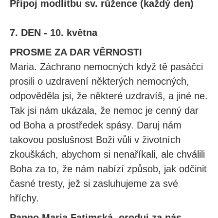
Připoj modlitbu sv. růžence (každý den)
7. DEN - 10. května
PROSME ZA DAR VĚRNOSTI
Maria. Záchrano nemocných když tě pasáčci
prosili o uzdravení některých nemocných,
odpověděla jsi, že některé uzdravíš, a jiné ne.
Tak jsi nám ukázala, že nemoc je cenný dar
od Boha a prostředek spásy. Daruj nám
takovou poslušnost Boži vůli v životních
zkouškách, abychom si nenaříkali, ale chválili
Boha za to, že nám nabízí způsob, jak odčinit
časné tresty, jež si zasluhujeme za své
hříchy.
Panno Maria Fatimská, oroduj za nás.