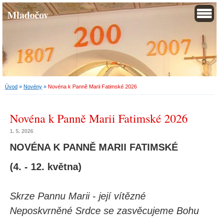
Mladočov
Úvod
»
Novény
»
Novéna k Panně Marii Fatimské 2026
Novéna k Panně Marii Fatimské 2026
1. 5. 2026
NOVÉNA K PANNĚ MARII FATIMSKÉ
(4. - 12. května)
Skrze Pannu Marii - její vítězné
Neposkvrněné Srdce se zasvěcujeme Bohu