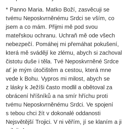
* Panno Maria. Matko Boží, zasvěcuji se
tvému Neposkvrněnému Srdci se vším, co
jsem a co mám. Přijmi mě pod svou
mateřskou ochranu. Uchraň mě ode všech
nebezpečí. Pomáhej mi přemáhat pokušení,
která mě svádějí ke zlému, abych si zachoval
čistotu duše i těla. Tvé Neposkvrněné Srdce
ať je mým útočištěm a cestou, která mne
vede k Bohu. Vypros mi milost, abych se
z lásky k Ježíši často modlil a obětoval za
obrácení hříšníků a na smír hříchu proti
tvému Neposkvrněnému Srdci. Ve spojení
s tebou chci žít v dokonalé oddanosti
Nejsvětější Trojici. V ni věřím, jí se klaním a ji