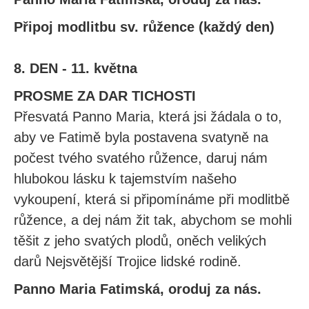
Připoj modlitbu sv. růžence (každý den)
8. DEN - 11. května
PROSME ZA DAR TICHOSTI
Přesvatá Panno Maria, která jsi žádala o to,
aby ve Fatimě byla postavena svatyně na
počest tvého svatého růžence, daruj nám
hlubokou lásku k tajemstvím našeho
vykoupení, která si připomínáme při modlitbě
růžence, a dej nám žit tak, abychom se mohli
těšit z jeho svatých plodů, oněch velikých
darů Nejsvětější Trojice lidské rodině.
Panno Maria Fatimská, oroduj za nás.