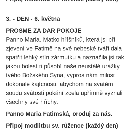
3. - DEN - 6. května
PROSME ZA DAR POKOJE
Panno Maria. Matko hříšníků, která jsi při
zjevení ve Fatimě na své nebeské tváři dala
spatřit lehký stín zármutku a naznačila jsi tak,
jakou bolest ti působí naše neustálé urážky
tvého Božského Syna, vypros nám milost
dokonalé kajícnosti, abychom na svatém
soudu svátosti pokání zcela upřímně vyznali
všechny své hříchy.
Panno Maria Fatimská, oroduj za nás.
Připoj modlitbu sv. růžence (každý den)