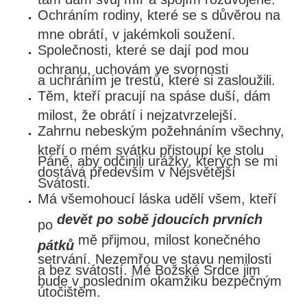
Ochráním rodiny, které se s důvěrou na
mne obrátí, v jakémkoli soužení.
Společnosti, které se dají pod mou
ochranu, uchovám ve svornosti
a uchráním je trestů, které si zasloužili.
Těm, kteří pracují na spáse duší, dám
milost, že obrátí i nejzatvrzelejší.
Zahrnu nebeským požehnáním všechny,
kteří o mém svátku přistoupí ke stolu
Páně, aby odčinili urážky, kterých se mi
dostává především v Nejsvětější
Svátosti.
Má všemohoucí láska udělí všem, kteří
devět po sobě jdoucích prvních
po
mě přijmou, milost konečného
pátků
setrvání. Nezemřou ve stavu nemilosti
a bez svátostí. Mé Božské Srdce jim
bude v posledním okamžiku bezpečným
útočištěm.