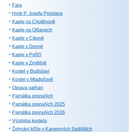
Fara
Hrob P. Josefa Preislera
Kaple na Chotěnově
Kaple na Olšanech
Kaple v Cikově
Kaple v Desné
Kaple v Poříčí
Kaple v Zrnětíně
Kostel v Budislavi
Kostel v Mladočově
Oprava varhan
Památka zesnulých
Památka zesnulých 2025
Památka zesnulých 2026
Výzdoba kostela
Žehnání kříže v Kamenných Sedlištích