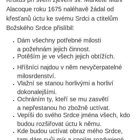
Alacoque roku 1675 naléhavě žádal od
křesťanů úctu ke svému Srdci a ctitelům
Božského Srdce přislíbil:
Dám všechny potřebné milosti
a požehnám jejich činnost.
Potěším je ve všech jejich obtížích.
Hříšníci najdou v něm nevyčerpatelné
milosrdenství.
Vlažní se stanou horlivými a horliví
dokonalejšími.
Ochráním ty, kteří se mu zasvětí
a nepřestanou ho zbožně uctívat.
Vepíši do svého Srdce jména všech, kdo
budou rozšiřovat úctu k němu.
Kde budou uctívat obraz mého Srdce,
tam dám svůj mír a spojím rozdvojené.