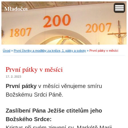
Mladočov
Úvod
»
První čtvrtky a modlitby za kněze, 1. pátky a soboty
»
První pátky v měsíci
První pátky v měsíci
17. 2. 2023
První pátky
v měsíci věnujeme smíru
Božskému Srdci Páně.
Zaslíbení Pána Ježíše ctitelům jeho
Božského Srdce:
Kristus při svém zjevení sv. Markétě Marii