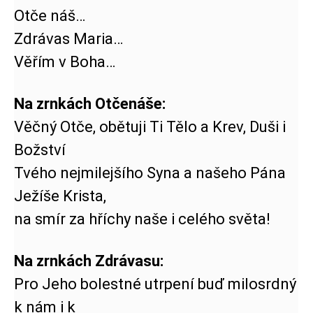
Otče náš…
Zdrávas Maria…
Věřím v Boha…
Na zrnkách Otčenáše:
Věčný Otče, obětuji Ti Tělo a Krev, Duši i
Božství
Tvého nejmilejšího Syna a našeho Pána
Ježíše Krista,
na smír za hříchy naše i celého světa!
Na zrnkách Zdrávasu:
Pro Jeho bolestné utrpení buď milosrdný
k nám i k