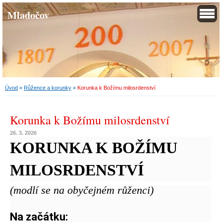
Mladočov
Úvod
»
Růžence a korunky
»
Korunka k Božímu milosrdenství
Korunka k Božímu milosrdenství
26. 3. 2026
KORUNKA K BOŽÍMU
MILOSRDENSTVÍ
(modlí se na obyčejném růženci)
Na začátku: