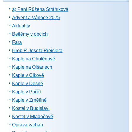
a) Paní Růžena Stráníková
Advent a Vánoce 2025
Aktuality
Betlémy v obcích
Fara
Hrob P. Josefa Preislera
Kaple na Chotěnově
Kaple na Olšanech
Kaple v Cikově
Kaple v Desné
Kaple v Poříčí
Kaple v Zrnětíně
Kostel v Budislavi
Kostel v Mladočově
Oprava varhan