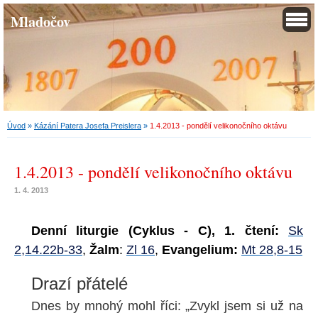
Mladočov
Úvod
»
Kázání Patera Josefa Preislera
»
1.4.2013 - pondělí velikonočního oktávu
1.4.2013 - pondělí velikonočního oktávu
1. 4. 2013
Denní liturgie (Cyklus - C),
1. čtení:
Sk
2,14.22b-33
,
Žalm
:
Zl 16
,
Evangelium:
Mt 28,8-15
Drazí přátelé
Dnes by mnohý mohl říci: „Zvykl jsem si už na