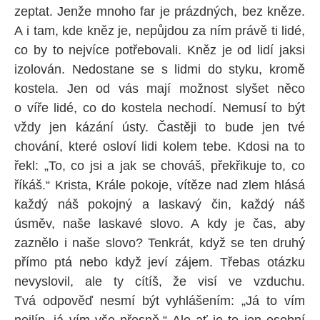
zeptat. Jenže mnoho far je prázdných, bez kněze.
A i tam, kde kněz je, nepůjdou za ním právě ti lidé,
co by to nejvíce potřebovali. Kněz je od lidí jaksi
izolován. Nedostane se s lidmi do styku, kromě
kostela. Jen od vás mají možnost slyšet něco
o víře lidé, co do kostela nechodí. Nemusí to být
vždy jen kázání ústy. Častěji to bude jen tvé
chování, které osloví lidi kolem tebe. Kdosi na to
řekl: „To, co jsi a jak se chováš, překřikuje to, co
říkáš.“ Krista, Krále pokoje, vítěze nad zlem hlásá
každý náš pokojný a laskavý čin, každý náš
úsměv, naše laskavé slovo. A kdy je čas, aby
zaznělo i naše slovo? Tenkrát, když se ten druhý
přímo ptá nebo když jeví zájem. Třebas otázku
nevyslovil, ale ty cítíš, že visí ve vzduchu.
Tvá odpověď nesmí být vyhlášením: „Já to vím