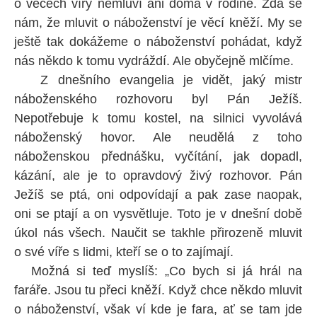
o věcech víry nemluví ani doma v rodině. Zdá se
nám, že mluvit o náboženství je věcí kněží. My se
ještě tak dokážeme o náboženství pohádat, když
nás někdo k tomu vydráždí. Ale obyčejně mlčíme.
Z dnešního evangelia je vidět, jaký mistr
náboženského rozhovoru byl Pán Ježíš.
Nepotřebuje k tomu kostel, na silnici vyvolává
náboženský hovor. Ale neudělá z toho
náboženskou přednášku, vyčítání, jak dopadl,
kázání, ale je to opravdový živý rozhovor. Pán
Ježíš se ptá, oni odpovídají a pak zase naopak,
oni se ptají a on vysvětluje. Toto je v dnešní době
úkol nás všech. Naučit se takhle přirozeně mluvit
o své víře s lidmi, kteří se o to zajímají.
Možná si teď myslíš: „Co bych si já hrál na
faráře. Jsou tu přeci kněží. Když chce někdo mluvit
o náboženství, však ví kde je fara, ať se tam jde