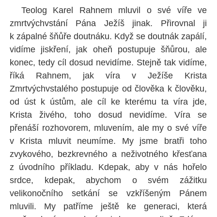
Teolog Karel Rahnem mluvil o své víře ve
zmrtvýchvstání Pána Ježíš jinak. Přirovnal ji
k zápalné šňůře doutnáku. Když se doutnák zapálí,
vidíme jiskření, jak oheň postupuje šňůrou, ale
konec, tedy cíl dosud nevidíme. Stejně tak vidíme,
říká Rahnem, jak víra v Ježíše Krista
Zmrtvýchvstalého postupuje od člověka k člověku,
od úst k ústům, ale cíl ke kterému ta víra jde,
Krista živého, toho dosud nevidíme. Víra se
přenáší rozhovorem, mluvením, ale my o své víře
v Krista mluvit neumíme. My jsme bratři toho
zvykového, bezkrevného a neživotného křesťana
z úvodního příkladu. Kdepak, aby v nás hořelo
srdce, kdepak, abychom o svém zážitku
velikonočního setkání se vzkříšeným Pánem
mluvili. My patříme ještě ke generaci, která