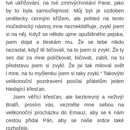
tvé ukřižování, na tvé zmrtvýchvstání Pane, jako
by to byla samozřejmost. Můj byt je ozdoben
umělecky cenným křížem, ale pohled na tento
mučednický nástroj mne nezneklidňuje, zvykl jsem
si na něj. Když se někdo ujme opuštěného pejska,
jsem dojat a tleskám mu. Že se tebe nikdo
nezastal, když tě bičovali, na to jsem si zvykl. Že ty
ses dal za mne políčkovat, bičovat, zabít, na tu
představu jsem si zvykl. Že jsi tak miloval svět
i mne, na tu myšlenku jsem si taky zvykl.“ Takovýto
velikonoční pozdravení posílal přátelům jeden
hledající křesťan.
Jsem věřící křesťan, ale bezkrevný a neživý!
Bratři, prosím vás, vezměte mne sebou na
velikonoční procházku do Emauz, aby se k nám
cestou přidal Pán, aby se naše srdce také
rozhořelo.