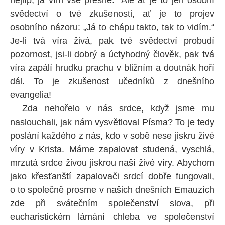
nejlíp, já vím vše přesně.“ Ale ať je to jen osobní
svědectví o tvé zkušenosti, ať je to projev
osobního názoru: „Já to chápu takto, tak to vidím.“
Je-li tvá víra živá, pak tvé svědectví probudí
pozornost, jsi-li dobrý a úctyhodný člověk, pak tvá
víra zapálí hrudku prachu v bližním a doutnák hoří
dál. To je zkušenost učedníků z dnešního
evangelia!
Zda nehořelo v nás srdce, když jsme mu
naslouchali, jak nám vysvětloval Písma? To je tedy
poslání každého z nás, kdo v sobě nese jiskru živé
víry v Krista. Máme zapalovat studená, vyschlá,
mrzutá srdce živou jiskrou naší živé víry. Abychom
jako křesťanští zapalovači srdcí dobře fungovali,
o to společně prosme v našich dnešních Emauzích
zde při svátečním společenství slova, při
eucharistickém lámání chleba ve společenství