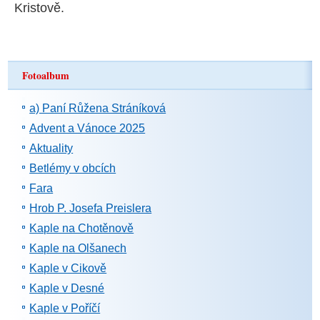
Kristově.
Fotoalbum
a) Paní Růžena Stráníková
Advent a Vánoce 2025
Aktuality
Betlémy v obcích
Fara
Hrob P. Josefa Preislera
Kaple na Chotěnově
Kaple na Olšanech
Kaple v Cikově
Kaple v Desné
Kaple v Poříčí