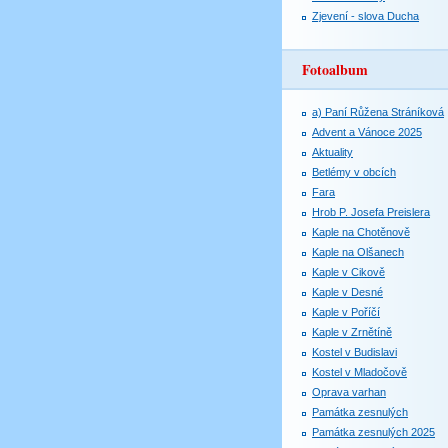
Zjevení - slova Ducha
Fotoalbum
a) Paní Růžena Stráníková
Advent a Vánoce 2025
Aktuality
Betlémy v obcích
Fara
Hrob P. Josefa Preislera
Kaple na Chotěnově
Kaple na Olšanech
Kaple v Cikově
Kaple v Desné
Kaple v Poříčí
Kaple v Zrnětíně
Kostel v Budislavi
Kostel v Mladočově
Oprava varhan
Památka zesnulých
Památka zesnulých 2025