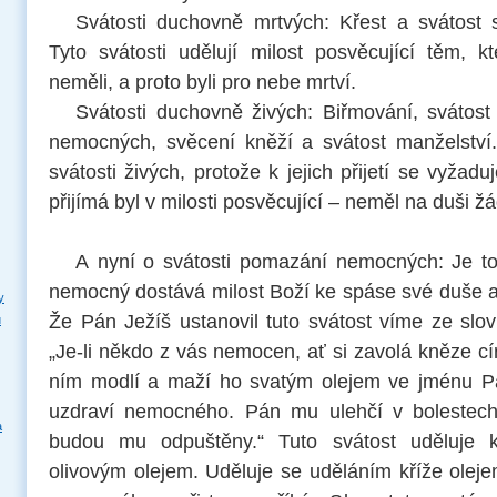
Svátosti duchovně mrtvých: Křest a svátost
Tyto svátosti udělují milost posvěcující těm, k
neměli, a proto byli pro nebe mrtví.
Svátosti duchovně živých: Biřmování, svátost
nemocných, svěcení kněží a svátost manželství
svátosti živých, protože k jejich přijetí se vyžadu
přijímá byl v milosti posvěcující – neměl na duši ž
A nyní o svátosti pomazání nemocných: Je to 
nemocný dostává milost Boží ke spáse své duše a
y
Že Pán Ježíš ustanovil tuto svátost víme ze slo
u
„Je-li někdo z vás nemocen, ať si zavolá kněze cír
ním modlí a maží ho svatým olejem ve jménu Pá
uzdraví nemocného. Pán mu ulehčí v bolestech a
a
budou mu odpuštěny.“ Tuto svátost uděluje
olivovým olejem. Uděluje se uděláním kříže olej