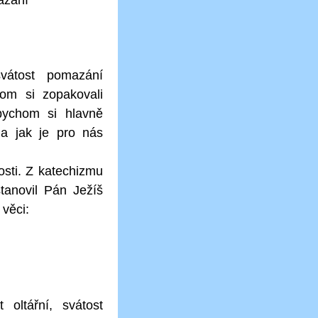
mazání
vátost pomazání
om si zopakovali
bychom si hlavně
a jak je pro nás
osti. Z katechizmu
tanovil Pán Ježíš
 věci:
t oltářní, svátost