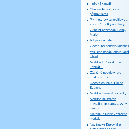
Hnědý škapulíř
Okénko farnosti - co
připravujeme
První čtvrtky a modlitby za
kněze, 1. pátky a soboty
Zvláštní požehnání Panny
Marie
Adopce na dálku
Zjevení Archanděla Michael
YouTube kanál Scholy Dolní
Újezd
Modlitby k Pražskému
Jezulátku
Závažné poselství pro
českou zemi
Slovo z vnuknutí Ducha
Svatého
Modlitba Dvou Srdcí lásky
Modlitba na svátek
Zázračné medailky a 27. v
měsíci
Novéna P. Marie Zázračné
medaile
Novéna ke Královně a