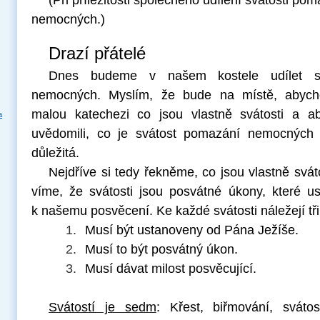
(Při příležitosti společného udílení svátosti po
nemocných.)
Drazí přátelé
Dnes budeme v našem kostele udílet s
nemocných. Myslím, že bude na místě, abych
malou katechezi co jsou vlastně svátosti a a
a
uvědomili, co je svátost pomazání nemocných 
důležitá.
Nejdříve si tedy řekněme, co jsou vlastně svát
víme, že svátosti jsou posvátné úkony, které us
k našemu posvěcení. Ke každé svátosti náležejí tři
1.
Musí být ustanoveny od Pána Ježíše.
2.
Musí to být posvátný úkon.
3.
Musí dávat milost posvěcující.
Svátostí je sedm
: Křest, biřmování, svátos