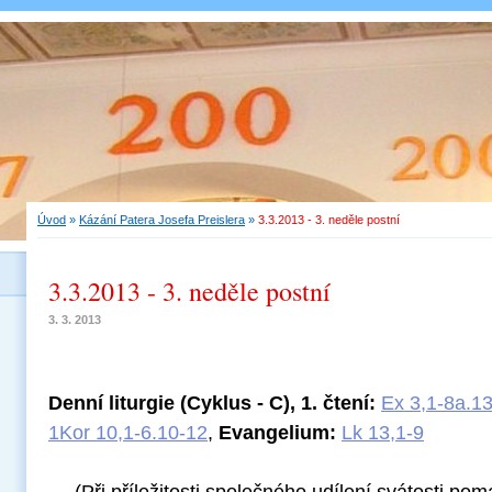
Úvod
»
Kázání Patera Josefa Preislera
»
3.3.2013 - 3. neděle postní
3.3.2013 - 3. neděle postní
3. 3. 2013
Denní liturgie (Cyklus - C),
1. čtení:
Ex 3,1-8a.1
1Kor 10,1-6.10-12
,
Evangelium:
Lk 13,1-9