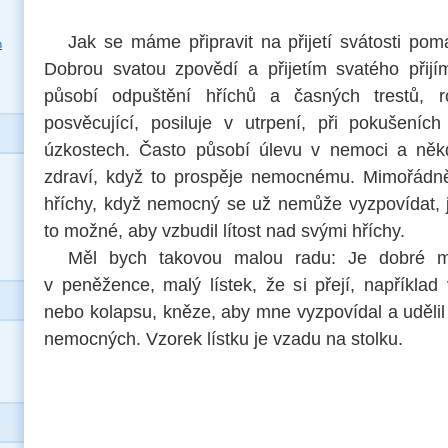
Jak se máme připravit na přijetí svátosti po
h
Dobrou svatou zpovědí a přijetím svatého přijím
působí odpuštění hříchů a časných trestů, r
posvěcující, posiluje v utrpení, při pokušeníc
úzkostech. Často působí úlevu v nemoci a někd
zdraví, když to prospěje nemocnému. Mimořádně
hříchy, když nemocný se už nemůže vyzpovídat, j
to možné, aby vzbudil lítost nad svými hříchy.
Měl bych takovou malou radu: Je dobré m
v peněžence, malý lístek, že si přejí, napříkla
nebo kolapsu, kněze, aby mne vyzpovídal a uděli
nemocných. Vzorek lístku je vzadu na stolku.