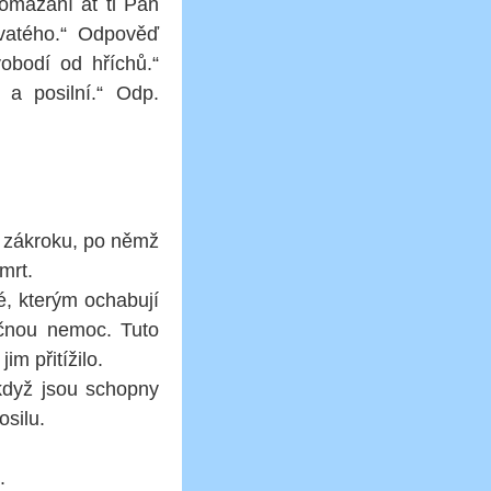
pomazání ať ti Pán
vatého.“ Odpověď
vobodí od hříchů.“
a posilní.“ Odp.
– zákroku, po němž
mrt.
dé, kterým ochabují
ečnou nemoc. Tuto
m přitížilo.
 když jsou schopny
osilu.
.