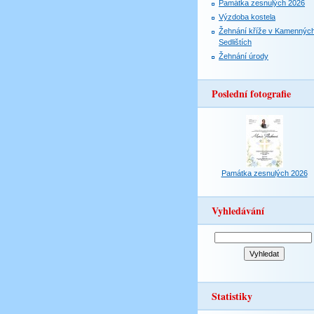
Památka zesnulých 2026
Výzdoba kostela
Žehnání kříže v Kamennýc
Sedlištích
Žehnání úrody
Poslední fotografie
Památka zesnulých 2026
Vyhledávání
Statistiky