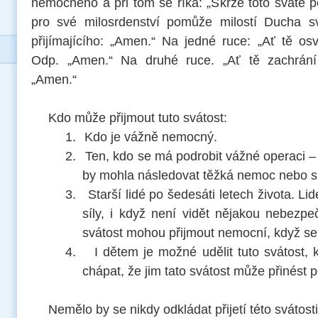
nemocného a při tom se říká: „Skrze toto svaté 
pro své milosrdenství pomůže milostí Ducha s
přijímajícího: „Amen.“ Na jedné ruce: „Ať tě os
Odp. „Amen.“ Na druhé ruce. „Ať tě zachrání 
„Amen.“
Kdo může přijmout tuto svátost:
1.
Kdo je vážně nemocný.
2.
Ten, kdo se má podrobit vážné operaci 
by mohla následovat těžká nemoc nebo s
3.
Starší lidé po šedesáti letech života. Li
síly, i když není vidět nějakou nebezp
svátost mohou přijmout nemocní, když se ji
4.
I dětem je možné udělit tuto svátost,
chápat, že jim tato svátost může přinést p
Nemělo by se nikdy odkládat přijetí této svátosti