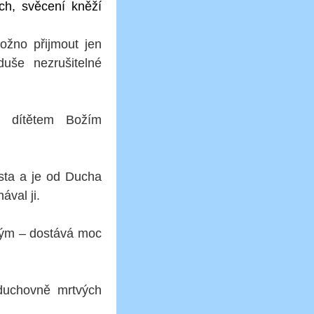
h, svěcení kněží
ožno přijmout jen
duše nezrušitelné
m, dítětem Božím
ista a je od Ducha
nával ji.
vým – dostává moc
 duchovně mrtvých