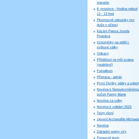
maratón
8. prosince - Hodina milosti
12 - 13 hod
Plnomocné odpustky pro
duše v očistci
Kázání Patera Josefa
Preislera
Vzpomínky na oběti I.
světové války
Odkazy
Přihlášení na mši svatou
(neaktivní)
Fotoalbum
Příprava - admin
První čtvrtky, pátky a sobot
Novéna k Neposkvrněném
početí Panny Marie
Novéna za volby
Novéna k volbám 2025
Texty písní
zjevení Archanděla Michael
Novéna
Základní pojmy víry
Pomocné texty