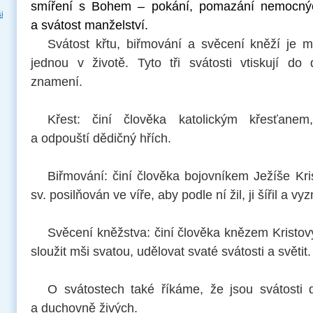
smíření s Bohem – pokání, pomazání nemocnýc
i
a svátost manželství.
Svátost křtu, biřmování a svěcení kněží je m
jednou v životě. Tyto tři svátosti vtiskují do 
znamení.
Křest: činí člověka katolickým křesťane
a odpouští dědičný hřích.
Biřmování: činí člověka bojovníkem Ježíše Kr
sv. posilňován ve víře, aby podle ní žil, ji šířil a vyz
Svěcení kněžstva: činí člověka knězem Kristo
sloužit mši svatou, udělovat svaté svátosti a světit.
O svátostech také říkáme, že jsou svátosti
a duchovně živých.