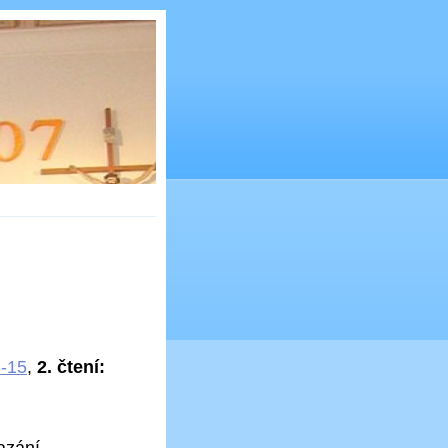
3-15
,
2. čtení: