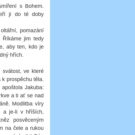
 smíření s Bohem.
teří ji do té doby
 oltářní, pomazání
. Říkáme jim tedy
je, aby ten, kdo je
ádný hřích.
svátost, ve které
 k prospěchu těla.
v apoštola Jakuba:
kve a ti ať se nad
ně. Modlitba víry
 je-li v hříších,
 kněz posvěceným
em na čele a rukou