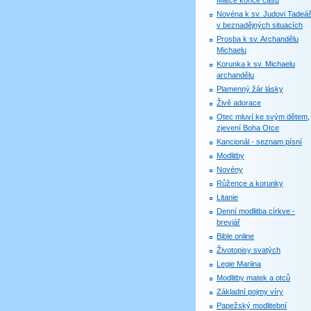
Matce konce časů
Novéna k sv. Judovi Tadeáš
v beznadějných situacích
Prosba k sv. Archandělu
Michaelu
Korunka k sv. Michaelu
archandělu
Plamenný žár lásky
Živě adorace
Otec mluví ke svým dětem,
zjevení Boha Otce
Kancionál - seznam písní
Modlitby
Novény
Růžence a korunky
Litanie
Denní modlitba církve -
breviář
Bible online
Životopisy svatých
Legie Mariina
Modlitby matek a otců
Základní pojmy víry
Papežský modlitební