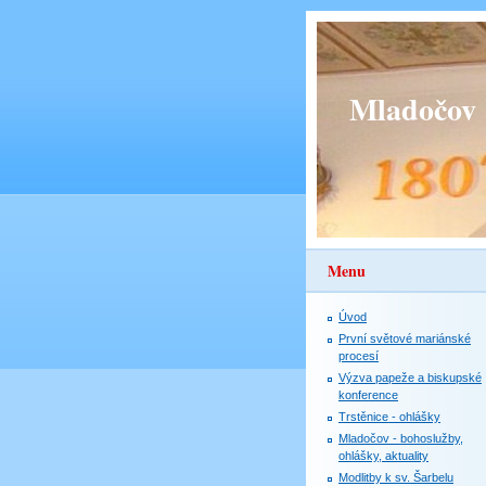
Mladočov
Menu
Úvod
První světové mariánské
procesí
Výzva papeže a biskupské
konference
Trstěnice - ohlášky
Mladočov - bohoslužby,
ohlášky, aktuality
Modlitby k sv. Šarbelu