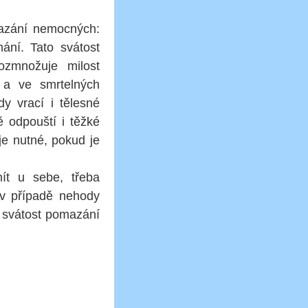
mazání nemocných:
ání. Tato svátost
ozmnožuje milost
h a ve smrtelných
y vrací i tělesné
 odpouští i těžké
e nutné, pokud je
ít u sebe, třeba
d v případě nehody
l svátost pomazání