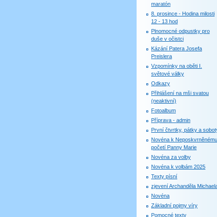
maratón
8. prosince - Hodina milosti
12 - 13 hod
Plnomocné odpustky pro
duše v očistci
Kázání Patera Josefa
Preislera
Vzpomínky na oběti I.
světové války
Odkazy
Přihlášení na mši svatou
(neaktivní)
Fotoalbum
Příprava - admin
První čtvrtky, pátky a sobot
Novéna k Neposkvrněném
početí Panny Marie
Novéna za volby
Novéna k volbám 2025
Texty písní
zjevení Archanděla Michael
Novéna
Základní pojmy víry
Pomocné texty