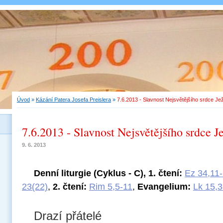
Úvod
»
Kázání Patera Josefa Preislera
»
7.6.2013 - Slavnost Nejsvětějšího srdce Je
7.6.2013 - Slavnost Nejsvětějšího srdce J
9. 6. 2013
Denní liturgie (Cyklus - C),
1. čtení:
Ez 34,11
23(22)
,
2. čtení:
Rim 5,5-11
,
Evangelium:
Lk 15,3
Drazí přátelé