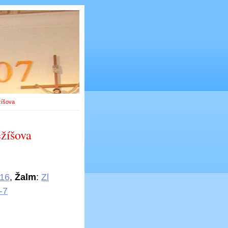
žíšova
ežíšova
-16
,
Žalm
:
Zl
-7