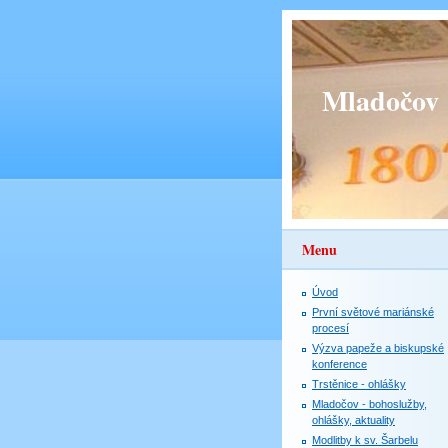
Mladočov
Menu
Úvod
První světové mariánské
procesí
Výzva papeže a biskupské
konference
Trstěnice - ohlášky
Mladočov - bohoslužby,
ohlášky, aktuality
Modlitby k sv. Šarbelu