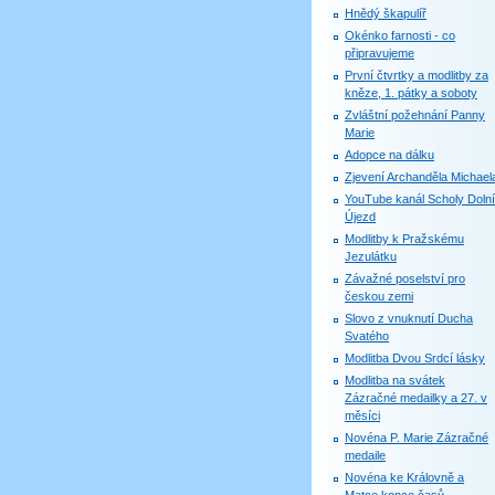
Hnědý škapulíř
Okénko farnosti - co
připravujeme
První čtvrtky a modlitby za
kněze, 1. pátky a soboty
Zvláštní požehnání Panny
Marie
Adopce na dálku
Zjevení Archanděla Michael
YouTube kanál Scholy Dolní
Újezd
Modlitby k Pražskému
Jezulátku
Závažné poselství pro
českou zemi
Slovo z vnuknutí Ducha
Svatého
Modlitba Dvou Srdcí lásky
Modlitba na svátek
Zázračné medailky a 27. v
měsíci
Novéna P. Marie Zázračné
medaile
Novéna ke Královně a