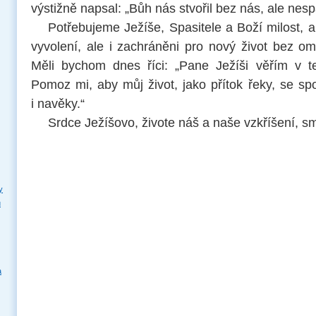
výstižně napsal: „Bůh nás stvořil bez nás, ale nes
Potřebujeme Ježíše, Spasitele a Boží milost, 
vyvolení, ale i zachráněni pro nový život bez o
Měli bychom dnes říci: „Pane Ježíši věřím v 
Pomoz mi, aby můj život, jako přítok řeky, se spo
i navěky.“
Srdce Ježíšovo, živote náš a naše vzkříšení, sm
y
u
a