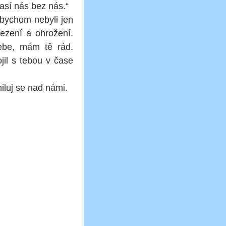
pasí nás bez nás.“
abychom nebyli jen
mezení a ohrožení.
tebe, mám tě rád.
jil s tebou v čase
iluj se nad námi.