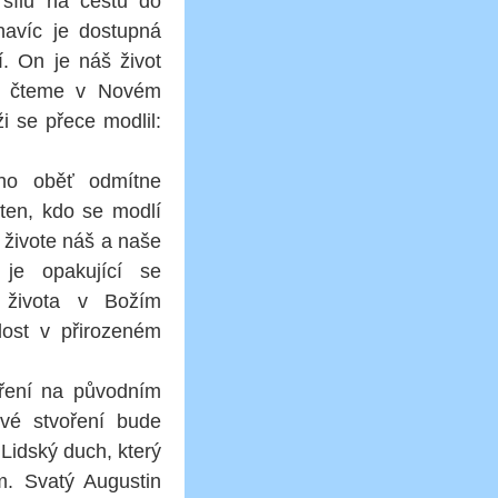
sílu na cestu do
navíc je dostupná
. On je náš život
“, čteme v Novém
i se přece modlil:
eho oběť odmítne
 ten, kdo se modlí
 živote náš a naše
je opakující se
i života v Božím
álost v přirozeném
oření na původním
ové stvoření bude
 Lidský duch, který
m. Svatý Augustin