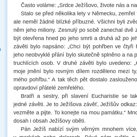
Často voláme: „Srdce Ježíšovo, živote nás a na
Stalo se před několika lety v Německu, zemřel
ale neměl žádné blízké příbuzné. Všichni byli zvě
něm jeho miliony. Zesnulý po sobě zanechal dvě 
být otevřena hned po jeho smrti a druhá až po je
závěti bylo napsáno: „Chci být pohřben ve čtyři 
a
jeho neobvyklé přání bylo skutečně splněno a na p
truchlících osob. V druhé závěti bylo uvedeno: 
moje jmění bylo rovným dílem rozděleno mezi ty,
mého pohřbu.“ A tak těch pět dostalo zaslouženo
opravdoví přátelé zemřelého.
Bratři a sestry, při slavení Eucharistie se t
jedné závěti. Je to Ježíšova závěť, Ježíšův odkaz:
vezměte a pijte. To konejte na mou památku.“ Mno
dosah i obsah Ježíšovy oběti.
Pán Ježíš nabízí svým věrným mnohem více,