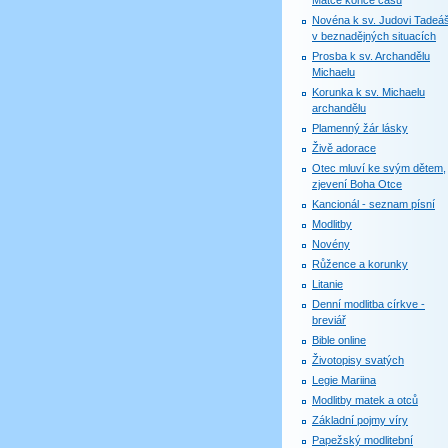
Matce konce časů
Novéna k sv. Judovi Tadeáš
v beznadějných situacích
Prosba k sv. Archandělu
Michaelu
Korunka k sv. Michaelu
archandělu
Plamenný žár lásky
Živě adorace
Otec mluví ke svým dětem,
zjevení Boha Otce
Kancionál - seznam písní
Modlitby
Novény
Růžence a korunky
Litanie
Denní modlitba církve -
breviář
Bible online
Životopisy svatých
Legie Mariina
Modlitby matek a otců
Základní pojmy víry
Papežský modlitební