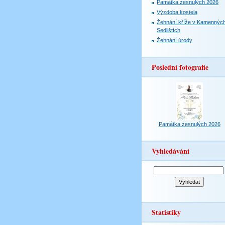
Památka zesnulých 2026
Výzdoba kostela
Žehnání kříže v Kamennýc
Sedlištích
Žehnání úrody
Poslední fotografie
Památka zesnulých 2026
Vyhledávání
Statistiky