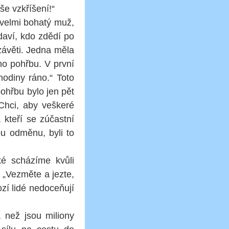
še vzkříšení!“
 velmi bohatý muž,
daví, kdo zdědí po
závěti. Jedna měla
ho pohřbu. V první
hodiny ráno.“ Toto
ohřbu bylo jen pět
„Chci, aby veškeré
 kteří se zúčastní
u odměnu, byli to
aké scházíme kvůli
 „Vezměte a jezte,
zí lidé nedoceňují
 než jsou miliony