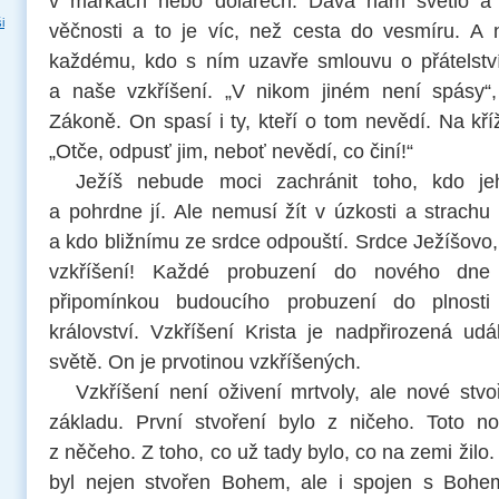
v markách nebo dolarech. Dává nám světlo a 
i
věčnosti a to je víc, než cesta do vesmíru. A 
každému, kdo s ním uzavře smlouvu o přátelství
a naše vzkříšení. „V nikom jiném není spásy
Zákoně. On spasí i ty, kteří o tom nevědí. Na kříž
„Otče, odpusť jim, neboť nevědí, co činí!“
Ježíš nebude moci zachránit toho, kdo j
a pohrdne jí. Ale nemusí žít v úzkosti a strachu
a kdo bližnímu ze srdce odpouští. Srdce Ježíšovo,
vzkříšení! Každé probuzení do nového dne 
připomínkou budoucího probuzení do plnost
království. Vzkříšení Krista je nadpřirozená ud
světě. On je prvotinou vzkříšených.
Vzkříšení není oživení mrtvoly, ale nové stv
základu. První stvoření bylo z ničeho. Toto n
z něčeho. Z toho, co už tady bylo, co na zemi žilo.
byl nejen stvořen Bohem, ale i spojen s Bohe