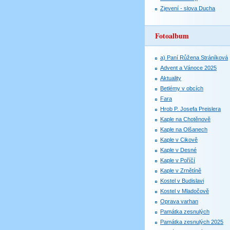
Zjevení - slova Ducha
Fotoalbum
a) Paní Růžena Stráníková
Advent a Vánoce 2025
Aktuality
Betlémy v obcích
Fara
Hrob P. Josefa Preislera
Kaple na Chotěnově
Kaple na Olšanech
Kaple v Cikově
Kaple v Desné
Kaple v Poříčí
Kaple v Zrnětíně
Kostel v Budislavi
Kostel v Mladočově
Oprava varhan
Památka zesnulých
Památka zesnulých 2025