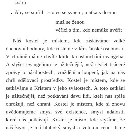
sváru
Aby se smířil
– otec se synem, matka s dcerou
muž se ženou
věřící s tím, kdo nemůže uvěřit
Náš kostel je místem, kde získáváme velké
duchovní hodnoty, kde rosteme v křesťanské osobnosti.
V chrámě máme chvíle klidu k naslouchání evangelia.
A slyšet evangelium je užitečnější, než slyšet tisíceré
zprávy o násilnostech, vraždění a loupení, jak na nás
chrlí sdělovací prostředky. Kostel je místem, kde se
setkáváme s Kristem v jeho svátostech. A toto setkání
je užitečnější, než potkávání davu lidí, kteří nás spíše
ohrožují, než chrání. Kostel je místem, kde si znovu
uvědomujeme smysl své existence, smysl událostí,
které nás potkávají. Kostel je místo, kde slyšíme, že
náš život je má hluboký smysl a velikou cenu. Jsme