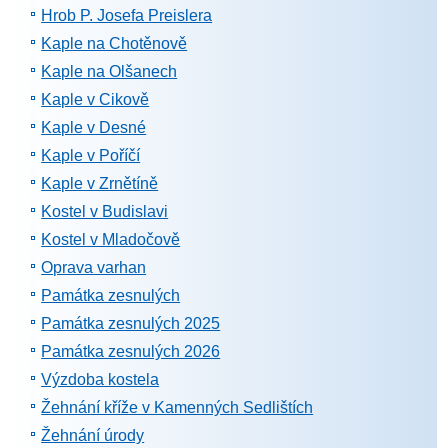
Hrob P. Josefa Preislera
Kaple na Chotěnově
Kaple na Olšanech
Kaple v Cikově
Kaple v Desné
Kaple v Poříčí
Kaple v Zrnětíně
Kostel v Budislavi
Kostel v Mladočově
Oprava varhan
Památka zesnulých
Památka zesnulých 2025
Památka zesnulých 2026
Výzdoba kostela
Žehnání kříže v Kamenných Sedlištích
Žehnání úrody