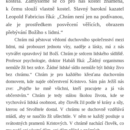
kostela. Zamysleme se co pro nás kostel znamená,
k čemu slouží vlastně kostel. Slavný barokní kazatel
Leopold Fabricius říká: „Chrám není jen na podívanou,
ale je prostředkem posvěcení věřících, obrazem
přebývání Božího s lidmi.“
Chrám má pěstovat vědomí duchovního společenství mezi
lidmi, má probouzet jednotu víry, naděje a lásky, má z nás
vytvářet opravdový lid Boží. Chrám je srdcem lidského sídliště.
Profesor psychologie, doktor Habáň říká: „Žádný organismus
nemůže žít bez srdce. Žádné lidské sídlo nemůže být lidsky živo
bez chrámu.“ Chrám je pro každého křesťana duchovním
domovem, kde najde občerstvení Kristovo. Sám pán Ježíš nás
zve: „Pojďte ke mně všichni, kteří pracujete a já vás
občerstvím.“ Chrám je tedy stálou školou života, kde se
vychovává lidská osobnost, aby člověk žil podle té krásy a síly,
kterou od Stvořitele dostal. V chrámu se duchovně vzdělává
mládí, aby se naučilo žít ušlechtile. V něm se každý posiluje u
svátostných pramenů Kristových. V chrámě nachází člověk, co