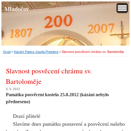
Mladočov
Úvod
»
Kázání Patera Josefa Preislera
»
Slavnost posvěcení chrámu sv. Bartoloměje
Slavnost posvěcení chrámu sv.
Bartoloměje
4. 9. 2012
Památka posvěcení kostela 25.8.2012 (kázání nebylo
předneseno)
Drazí přátelé
Slavíme dnes památku postavení a posvěcení našeho