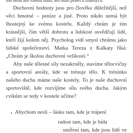
mu nedá ani vlastní dům, ani dům přátel a známých.
Duchovní hodnoty jsou pro člověka důležitější, než
věci hmotné – peníze a jiné. Proto nikdo nemá být
lhostejný ke svému kostelu. Každý chrám je tím
krásnější, čím větší dobrotu a lidskost osvědčují lidé,
kteří žijí kolem něj. Psycholog vidí smysl chrámu jako
lidské společenství. Matka Tereza z Kalkaty říká:
„Chrám je školou duchovní velikosti.“
Aby naše tělesné síly nezakrněly, stavíme tělocvičny
a sportovní areály, kde se trénuje tělo. K tréninku
našeho ducha máme naše kostely. To je naše duchovní
sportoviště, kde rozvíjíme sílu svého ducha. Jakým
cvikům se tedy v kostele učíme?
Abychom nesli – lásku tam, kde je trápení
radost tam, kde je bída
smíření tam, kde jsou lidé ve