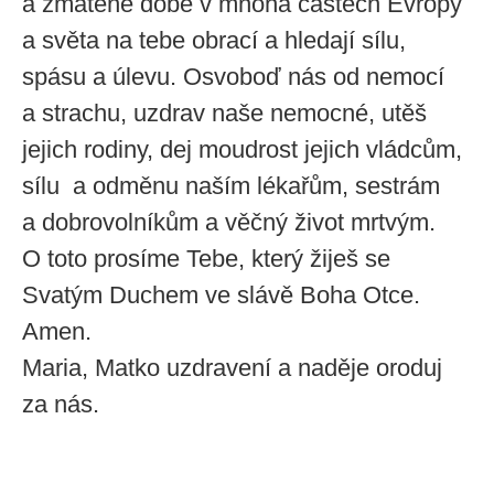
a zmatené době v mnoha částech Evropy
a světa na tebe obrací a hledají sílu,
spásu a úlevu. Osvoboď nás od nemocí
a strachu, uzdrav naše nemocné, utěš
jejich rodiny, dej moudrost jejich vládcům,
sílu a odměnu naším lékařům, sestrám
a dobrovolníkům a věčný život mrtvým.
O toto prosíme Tebe, který žiješ se
Svatým Duchem ve slávě Boha Otce.
Amen.
Maria, Matko uzdravení a naděje oroduj
za nás.