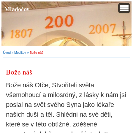
Mladočov
Úvod
»
Modlitby
»
Bože náš
Bože náš
Bože náš Otče, Stvořiteli světa
všemohoucí a milosrdný, z lásky k nám jsi
poslal na svět svého Syna jako lékaře
našich duší a těl. Shlédni na své děti,
které se v této obtížné, zděšené