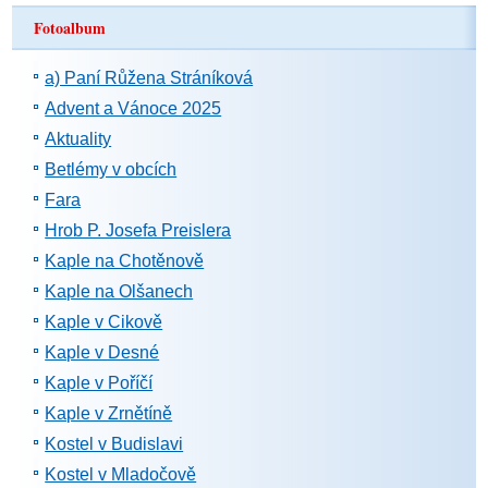
Fotoalbum
a) Paní Růžena Stráníková
Advent a Vánoce 2025
Aktuality
Betlémy v obcích
Fara
Hrob P. Josefa Preislera
Kaple na Chotěnově
Kaple na Olšanech
Kaple v Cikově
Kaple v Desné
Kaple v Poříčí
Kaple v Zrnětíně
Kostel v Budislavi
Kostel v Mladočově