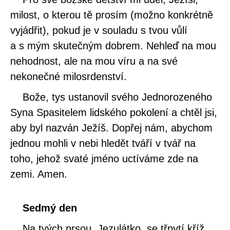
milost, o kterou tě prosím (možno konkrétně
vyjádřit), pokud je v souladu s tvou vůlí
a s mým skutečným dobrem. Nehleď na mou
nehodnost, ale na mou víru a na své
nekonečné milosrdenství.
Bože, tys ustanovil svého Jednorozeného
Syna Spasitelem lidského pokolení a chtěl jsi,
aby byl nazván Ježíš. Dopřej nám, abychom
jednou mohli v nebi hledět tváří v tvář na
toho, jehož svaté jméno uctíváme zde na
zemi. Amen.
Sedmý den
Na tvých prsou, Jezulátko, se třpytí kříž.