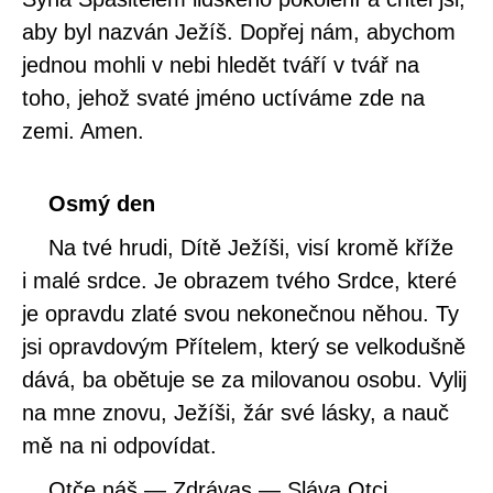
aby byl nazván Ježíš. Dopřej nám, abychom
jednou mohli v nebi hledět tváří v tvář na
toho, jehož svaté jméno uctíváme zde na
zemi. Amen.
Osmý den
Na tvé hrudi, Dítě Ježíši, visí kromě kříže
i malé srdce. Je obrazem tvého Srdce, které
je opravdu zlaté svou nekonečnou něhou. Ty
jsi opravdovým Přítelem, který se velkodušně
dává, ba obětuje se za milovanou osobu. Vylij
na mne znovu, Ježíši, žár své lásky, a nauč
mě na ni odpovídat.
Otče náš — Zdrávas — Sláva Otci