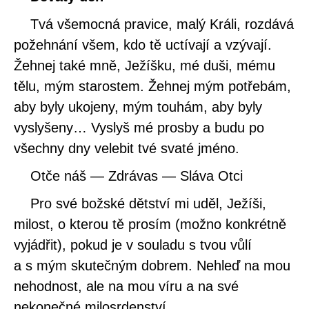
Tvá všemocná pravice, malý Králi, rozdává
požehnání všem, kdo tě uctívají a vzývají.
Žehnej také mně, Ježíšku, mé duši, mému
tělu, mým starostem. Žehnej mým potřebám,
aby byly ukojeny, mým touhám, aby byly
vyslyšeny… Vyslyš mé prosby a budu po
všechny dny velebit tvé svaté jméno.
Otče náš — Zdrávas — Sláva Otci
Pro své božské dětství mi uděl, Ježíši,
milost, o kterou tě prosím (možno konkrétně
vyjádřit), pokud je v souladu s tvou vůlí
a s mým skutečným dobrem. Nehleď na mou
nehodnost, ale na mou víru a na své
nekonečné milosrdenství.