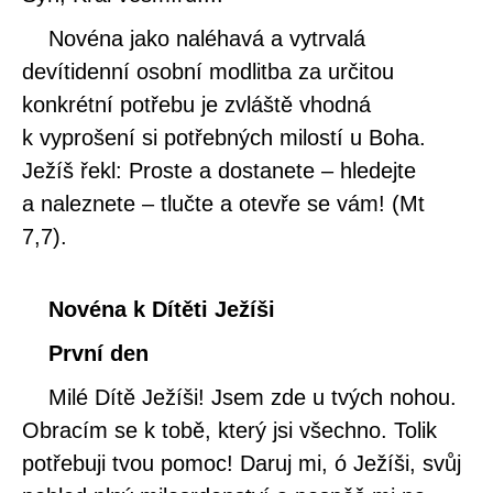
Novéna jako naléhavá a vytrvalá
devítidenní osobní modlitba za určitou
konkrétní potřebu je zvláště vhodná
k vyprošení si potřebných milostí u Boha.
Ježíš řekl: Proste a dostanete – hledejte
a naleznete – tlučte a otevře se vám! (Mt
7,7).
Novéna k Dítěti Ježíši
První den
Milé Dítě Ježíši! Jsem zde u tvých nohou.
Obracím se k tobě, který jsi všechno. Tolik
potřebuji tvou pomoc! Daruj mi, ó Ježíši, svůj