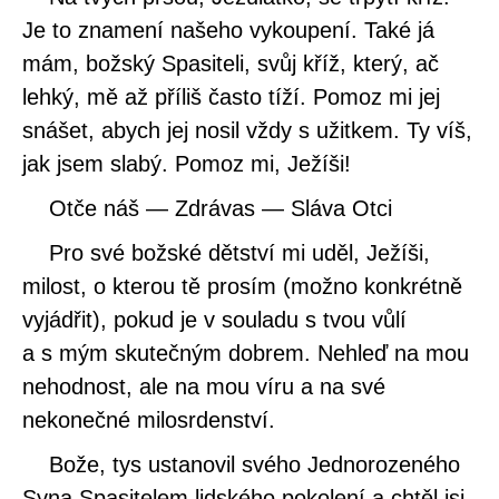
Je to znamení našeho vykoupení. Také já
mám, božský Spasiteli, svůj kříž, který, ač
lehký, mě až příliš často tíží. Pomoz mi jej
snášet, abych jej nosil vždy s užitkem. Ty víš,
jak jsem slabý. Pomoz mi, Ježíši!
Otče náš — Zdrávas — Sláva Otci
Pro své božské dětství mi uděl, Ježíši,
milost, o kterou tě prosím (možno konkrétně
vyjádřit), pokud je v souladu s tvou vůlí
a s mým skutečným dobrem. Nehleď na mou
nehodnost, ale na mou víru a na své
nekonečné milosrdenství.
Bože, tys ustanovil svého Jednorozeného
Syna Spasitelem lidského pokolení a chtěl jsi,