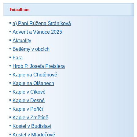
Fotoalbum
a) Paní Růžena Stráníková
Advent a Vánoce 2025
Aktuality
Betlémy v obcích
Fara
Hrob P. Josefa Preislera
Kaple na Chotěnově
Kaple na Olšanech
Kaple v Cikově
Kaple v Desné
Kaple v Poříčí
Kaple v Zrnětíně
Kostel v Budislavi
Kostel v Mladočově