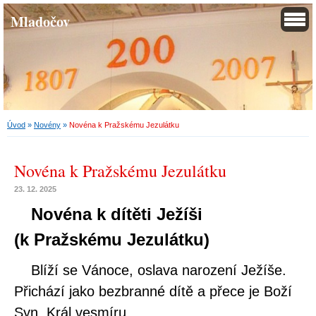
Mladočov
Úvod
»
Novény
»
Novéna k Pražskému Jezulátku
Novéna k Pražskému Jezulátku
23. 12. 2025
Novéna k dítěti Ježíši
(k Pražskému Jezulátku)
Blíží se Vánoce, oslava narození Ježíše.
Přichází jako bezbranné dítě a přece je Boží
Syn, Král vesmíru....