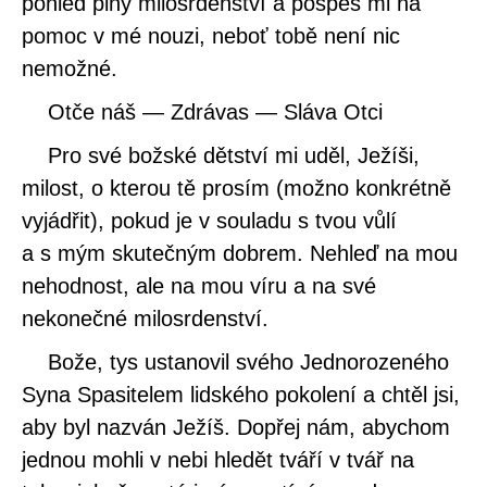
pohled plný milosrdenství a pospěš mi na
pomoc v mé nouzi, neboť tobě není nic
nemožné.
Otče náš — Zdrávas — Sláva Otci
Pro své božské dětství mi uděl, Ježíši,
milost, o kterou tě prosím (možno konkrétně
vyjádřit), pokud je v souladu s tvou vůlí
a s mým skutečným dobrem. Nehleď na mou
nehodnost, ale na mou víru a na své
nekonečné milosrdenství.
Bože, tys ustanovil svého Jednorozeného
Syna Spasitelem lidského pokolení a chtěl jsi,
aby byl nazván Ježíš. Dopřej nám, abychom
jednou mohli v nebi hledět tváří v tvář na