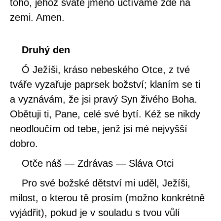
toho, jehož svaté jméno uctíváme zde na
zemi. Amen.
Druhý den
Ó Ježíši, kráso nebeského Otce, z tvé
tváře vyzařuje paprsek božství; klaním se ti
a vyznávám, že jsi pravý Syn živého Boha.
Obětuji ti, Pane, celé své bytí. Kéž se nikdy
neodloučím od tebe, jenž jsi mé nejvyšší
dobro.
Otče náš — Zdrávas — Sláva Otci
Pro své božské dětství mi uděl, Ježíši,
milost, o kterou tě prosím (možno konkrétně
vyjádřit), pokud je v souladu s tvou vůlí