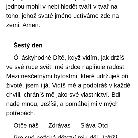
jednou mohli v nebi hledět tváří v tvář na
toho, jehož svaté jméno uctíváme zde na
zemi. Amen.
Šestý den
Ó láskyhodné Dítě, když vidím, jak držíš
ve své ruce svět, mé srdce naplňuje radost.
Mezi nesčetnými bytostmi, které udržuješ při
životě, jsem i já. Vidíš mě a podpíráš v každé
chvíli, chráníš mě jako své vlastnictví. Bdi
nade mnou, Ježíši, a pomáhej mi v mých
potřebách.
Otče náš — Zdrávas — Sláva Otci
Pro své božské dětství mi uděl, Ježíši,