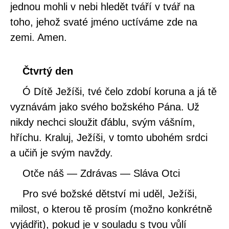
jednou mohli v nebi hledět tváří v tvář na
toho, jehož svaté jméno uctíváme zde na
zemi. Amen.
Čtvrtý den
Ó Dítě Ježíši, tvé čelo zdobí koruna a já tě
vyznávám jako svého božského Pána. Už
nikdy nechci sloužit ďáblu, svým vášním,
hříchu. Kraluj, Ježíši, v tomto ubohém srdci
a učiň je svým navždy.
Otče náš — Zdrávas — Sláva Otci
Pro své božské dětství mi uděl, Ježíši,
milost, o kterou tě prosím (možno konkrétně
vyjádřit), pokud je v souladu s tvou vůlí