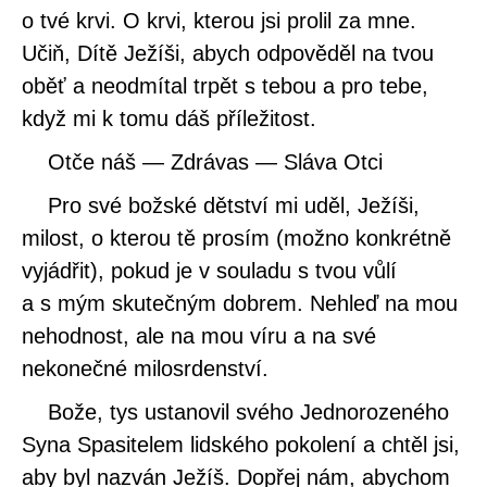
o tvé krvi. O krvi, kterou jsi prolil za mne.
Učiň, Dítě Ježíši, abych odpověděl na tvou
oběť a neodmítal trpět s tebou a pro tebe,
když mi k tomu dáš příležitost.
Otče náš — Zdrávas — Sláva Otci
Pro své božské dětství mi uděl, Ježíši,
milost, o kterou tě prosím (možno konkrétně
vyjádřit), pokud je v souladu s tvou vůlí
a s mým skutečným dobrem. Nehleď na mou
nehodnost, ale na mou víru a na své
nekonečné milosrdenství.
Bože, tys ustanovil svého Jednorozeného
Syna Spasitelem lidského pokolení a chtěl jsi,
aby byl nazván Ježíš. Dopřej nám, abychom