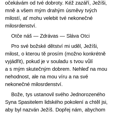
očekávám od tvé dobroty. Kéž zazáří, Ježíši,
mně a všem mým drahým úsměvy tvých
milostí, ať mohu velebit tvé nekonečné
milosrdenství.
Otče náš — Zdrávas — Sláva Otci
Pro své božské dětství mi uděl, Ježíši,
milost, o kterou tě prosím (možno konkrétně
vyjádřit), pokud je v souladu s tvou vůlí
a s mým skutečným dobrem. Nehleď na mou
nehodnost, ale na mou víru a na své
nekonečné milosrdenství.
Bože, tys ustanovil svého Jednorozeného
Syna Spasitelem lidského pokolení a chtěl jsi,
aby byl nazván Ježíš. Dopřej nám, abychom