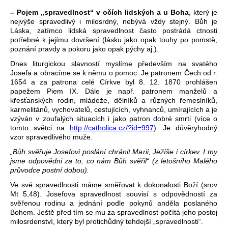
– Pojem „spravedlnost“ v očích lidských a u Boha
, který je
nejvýše spravedlivý i milosrdný, nebývá vždy stejný. Bůh je
Láska, zatímco lidská spravedlnost často postrádá ctnosti
potřebné k jejímu dovršení (lásku jako opak touhy po pomstě,
poznání pravdy a pokoru jako opak pýchy aj.).
Dnes liturgickou slavností myslíme především na svatého
Josefa a obracíme se k němu o pomoc. Je patronem Čech od r.
1654 a za patrona celé Církve byl 8. 12. 1870 prohlášen
papežem Piem IX. Dále je např. patronem manželů a
křesťanských rodin, mládeže, dělníků a různých řemeslníků,
karmelitánů, vychovatelů, cestujících, vyhnanců, umírajících a je
vzýván v zoufalých situacích i jako patron dobré smrti (více o
tomto světci na
http://catholica.cz/?id=997
). Je důvěryhodný
vzor spravedlivého muže.
„Bůh svěřuje Josefovi poslání chránit Marii, Ježíše i církev. I my
jsme odpovědni za to, co nám Bůh svěřil“ (z letošního Malého
průvodce postní dobou).
Ve své spravedlnosti máme směřovat k dokonalosti Boží (srov
Mt 5,48). Josefova spravedlnost souvisí s odpovědností za
svěřenou rodinu a jednání podle pokynů anděla poslaného
Bohem. Ještě před tím se mu za spravedlnost počítá jeho postoj
milosrdenství, který byl protichůdný tehdejší „spravedlnosti“.