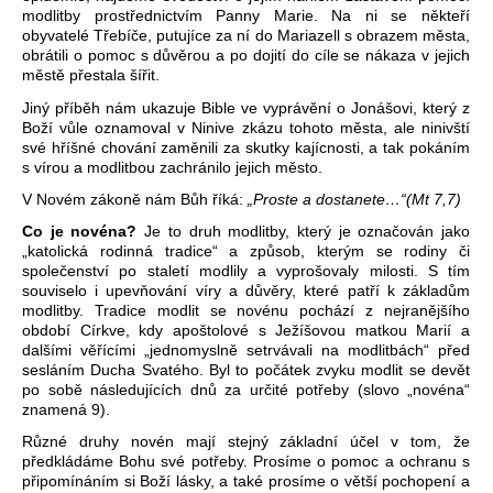
modlitby prostřednictvím Panny Marie. Na ni se někteří
obyvatelé Třebíče, putujíce za ní do Mariazell s obrazem města,
obrátili o pomoc s důvěrou a po dojití do cíle se nákaza v jejich
městě přestala šířit.
Jiný příběh nám ukazuje Bible ve vyprávění o Jonášovi, který z
Boží vůle oznamoval v Ninive zkázu tohoto města, ale ninivští
své hříšné chování zaměnili za skutky kajícnosti, a tak pokáním
s vírou a modlitbou zachránilo jejich město.
V Novém zákoně nám Bůh říká:
„Proste a dostanete…“(Mt 7,7)
Co je novéna?
Je to druh modlitby, který je označován jako
„katolická rodinná tradice“ a způsob, kterým se rodiny či
společenství po staletí modlily a vyprošovaly milosti. S tím
souviselo i upevňování víry a důvěry, které patří k základům
modlitby. Tradice modlit se novénu pochází z nejranějšího
období Církve, kdy apoštolové s Ježíšovou matkou Marií a
dalšími věřícími „jednomyslně setrvávali na modlitbách“ před
sesláním Ducha Svatého. Byl to počátek zvyku modlit se devět
po sobě následujících dnů za určité potřeby (slovo „novéna“
znamená 9).
Různé druhy novén mají stejný základní účel v tom, že
předkládáme Bohu své potřeby. Prosíme o pomoc a ochranu s
připomínáním si Boží lásky, a také prosíme o větší pochopení a