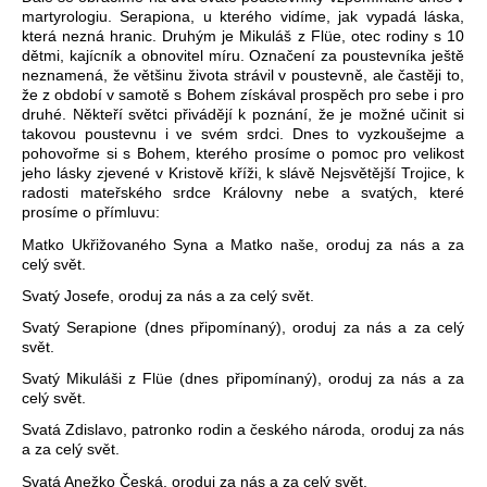
martyrologiu. Serapiona, u kterého vidíme, jak vypadá láska,
která nezná hranic. Druhým je Mikuláš z Flüe, otec rodiny s 10
dětmi, kajícník a obnovitel míru. Označení za poustevníka ještě
neznamená, že většinu života strávil v poustevně, ale častěji to,
že z období v samotě s Bohem získával prospěch pro sebe i pro
druhé. Někteří světci přivádějí k poznání, že je možné učinit si
takovou poustevnu i ve svém srdci. Dnes to vyzkoušejme a
pohovořme si s Bohem, kterého prosíme o pomoc pro velikost
jeho lásky zjevené v Kristově kříži, k slávě Nejsvětější Trojice, k
radosti mateřského srdce Královny nebe a svatých, které
prosíme o přímluvu:
Matko Ukřižovaného Syna a Matko naše, oroduj za nás a za
celý svět.
Svatý Josefe, oroduj za nás a za celý svět.
Svatý Serapione (dnes připomínaný), oroduj za nás a za celý
svět.
Svatý Mikuláši z Flüe (dnes připomínaný), oroduj za nás a za
celý svět.
Svatá Zdislavo, patronko rodin a českého národa, oroduj za nás
a za celý svět.
Svatá Anežko Česká, oroduj za nás a za celý svět.