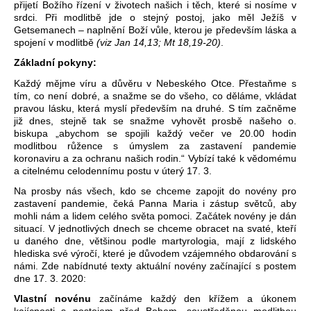
přijetí Božího řízení v životech našich i těch, které si nosíme v
srdci. Při modlitbě jde o stejný postoj, jako měl Ježíš v
Getsemanech – naplnění Boží vůle, kterou je především láska a
spojení v modlitbě
(viz Jan 14,13; Mt 18,19-20)
.
Základní pokyny:
Každý mějme víru a důvěru v Nebeského Otce. Přestaňme s
tím, co není dobré, a snažme se do všeho, co děláme, vkládat
pravou lásku, která myslí především na druhé. S tím začněme
již dnes, stejně tak se snažme vyhovět prosbě našeho o.
biskupa „abychom se spojili každý večer ve 20.00 hodin
modlitbou růžence s úmyslem za zastavení pandemie
koronaviru a za ochranu našich rodin.“ Vybízí také k vědomému
a citelnému celodennímu postu v úterý 17. 3.
Na prosby nás všech, kdo se chceme zapojit do novény pro
zastavení pandemie, čeká Panna Maria i zástup světců, aby
mohli nám a lidem celého světa pomoci. Začátek novény je dán
situací. V jednotlivých dnech se chceme obracet na svaté, kteří
u daného dne, většinou podle martyrologia, mají z lidského
hlediska své výročí, které je důvodem vzájemného obdarování s
námi. Zde nabídnuté texty aktuální novény začínající s postem
dne 17. 3. 2020:
Vlastní novénu
začínáme každý den křížem a úkonem
kajícnosti s postojem před Bohem, soustředěnou modlitbou