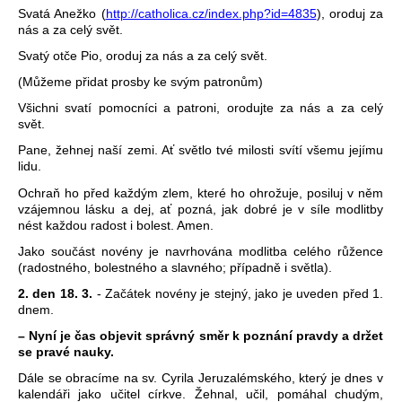
Svatá Anežko (
http://catholica.cz/index.php?id=4835
), oroduj za
nás a za celý svět.
Svatý otče Pio, oroduj za nás a za celý svět.
(Můžeme přidat prosby ke svým patronům)
Všichni svatí pomocníci a patroni, orodujte za nás a za celý
svět.
Pane, žehnej naší zemi. Ať světlo tvé milosti svítí všemu jejímu
lidu.
Ochraň ho před každým zlem, které ho ohrožuje, posiluj v něm
vzájemnou lásku a dej, ať pozná, jak dobré je v síle modlitby
nést každou radost i bolest. Amen.
Jako součást novény je navrhována modlitba celého růžence
(radostného, bolestného a slavného; případně i světla).
2. den 18. 3.
- Začátek novény je stejný, jako je uveden před 1.
dnem.
– Nyní je čas objevit správný směr k poznání pravdy a držet
se pravé nauky.
Dále se obracíme na sv. Cyrila Jeruzalémského, který je dnes v
kalendáři jako učitel církve. Žehnal, učil, pomáhal chudým,