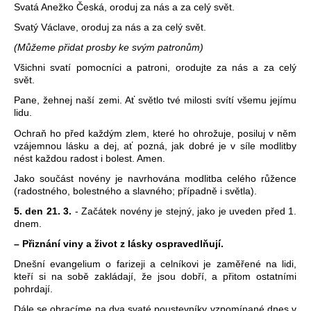
Svatá Anežko Česká, oroduj za nás a za celý svět.
Svatý Václave, oroduj za nás a za celý svět.
(Můžeme přidat prosby ke svým patronům)
Všichni svatí pomocníci a patroni, orodujte za nás a za celý
svět.
Pane, žehnej naší zemi. Ať světlo tvé milosti svítí všemu jejímu
lidu.
Ochraň ho před každým zlem, které ho ohrožuje, posiluj v něm
vzájemnou lásku a dej, ať pozná, jak dobré je v síle modlitby
nést každou radost i bolest. Amen.
Jako součást novény je navrhována modlitba celého růžence
(radostného, bolestného a slavného; případně i světla).
5. den 21. 3.
- Začátek novény je stejný, jako je uveden před 1.
dnem.
– Přiznání viny a život z lásky ospravedlňují.
Dnešní evangelium o farizeji a celníkovi je zaměřené na lidi,
kteří si na sobě zakládají, že jsou dobří, a přitom ostatními
pohrdají.
Dále se obracíme na dva svaté poustevníky vzpomínané dnes v