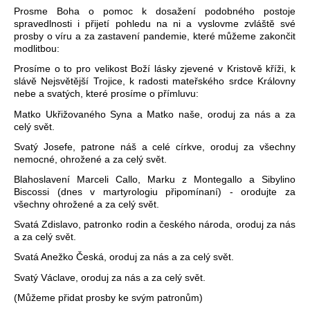
Prosme Boha o pomoc k dosažení podobného postoje
spravedlnosti i přijetí pohledu na ni a vyslovme zvláště své
prosby o víru a za zastavení pandemie, které můžeme zakončit
modlitbou:
Prosíme o to pro velikost Boží lásky zjevené v Kristově kříži, k
slávě Nejsvětější Trojice, k radosti mateřského srdce Královny
nebe a svatých, které prosíme o přímluvu:
Matko Ukřižovaného Syna a Matko naše, oroduj za nás a za
celý svět.
Svatý Josefe, patrone náš a celé církve, oroduj za všechny
nemocné, ohrožené a za celý svět.
Blahoslavení Marceli Callo, Marku z Montegallo a Sibylino
Biscossi (dnes v martyrologiu připomínaní) - orodujte za
všechny ohrožené a za celý svět.
Svatá Zdislavo, patronko rodin a českého národa, oroduj za nás
a za celý svět.
Svatá Anežko Česká, oroduj za nás a za celý svět.
Svatý Václave, oroduj za nás a za celý svět.
(Můžeme přidat prosby ke svým patronům)