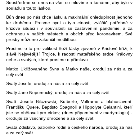
Soustřeďme se dnes na vše, co mluvíme a konáme, aby bylo v
souladu s touto láskou.
Bůh dnes po nás chce lásku a maximální ohleduplnost jednoho
ke druhému. Prosme nyní o tyto ctnosti, zvláště potřebné v
krizové situaci i v souvislosti se zastavením pandemie, a za
ochranou v našich městech a obcích před koronavirem. Své
prosby můžeme zakončit modlitbou:
Prosíme o to pro velikost Boží lásky zjevené v Kristově kříži, k
slávě Nejsvětější Trojice, k radosti mateřského srdce Královny
nebe a svatých, které prosíme o přímluvu:
Matko Ukřižovaného Syna a Matko naše, oroduj za nás a za
celý svět.
Svatý Josefe, oroduj za nás a za celý svět.
Svatý Jane Nepomucký, oroduj za nás a za celý svět.
Svatí: Josefe Bilczewski, Kutberte, Vulframe a blahoslavení:
Františku Quere, Baptisto Spagnoli a Hippolyte Galantini, kteří
jste se obětovali pro církev, (dnes připomínaní v martyrologiu) -
orodujte za všechny ohrožené a za celý svět.
Svatá Zdislavo, patronko rodin a českého národa, oroduj za nás
a za celý svět.