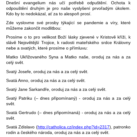
Dnešní evangelium nás učí potřebě odpuštění. Ochota k
odpouštění druhým je pro naše vyslyšení prvořadým úkolem.
Kdo by to nedokázal, ať za to alespoň prosí.
Zde vyslovme své prosby týkající se pandemie a víry, které
můžeme zakončit modlitbou:
Prosíme o to pro velikost Boží lásky zjevené v Kristově kříži, k
slávě Nejsvětější Trojice, k radosti mateřského srdce Královny
nebe a svatých, které prosíme o přímluvu:
Matko Ukřižovaného Syna a Matko naše, oroduj za nás a za
celý svět.
Svatý Josefe, oroduj za nás a za celý svět.
Svatá Anno, oroduj za nás a za celý svět.
Svatý Jane Sarkandře, oroduj za nás a za celý svět.
Svatý Patriku (– dnes připomínaný) - oroduj za nás a za celý
svět.
Svatá Gertrudo (– dnes připomínaná) - oroduj za nás a za celý
svět.
Svatá Zdislavo (
http://catholica.cz/index.php?id=2317
), patronko
rodin a českého národa, oroduj za nás a za celý svět.