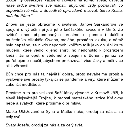
„Bože, ty osvěcuješ každého člověka na tomto světě; osvěcuj
naše srdce světlem své milosti, abychom vždy poznávali, co
odpovídá tvé vůli, a dovedli tě opravdově milovat. Skrze Krista,
našeho Pána.“
Znovu se ještě obracíme k svatému Janovi Sarkandrovi ve
spojení s výročím přijetí jeho kněžského svěcení v Brně. Ze
světců dnes připomínaných prosíme o pomoc i dalšího
mučedníka Mikuláše Owena, malého, prostého jezuitu, o němž
bylo napsáno, že nikdo nepomohl kněžím tolik jako on. Ani kruté
mučení, které vedlo k jeho smrti, ho nedonutilo k prozrazení
kněží. Jsme opět u vědomého spojení s Bohem, jemuž se
potřebujeme naučit, abychom prokazovali více lásky a měli více
sil k věrnosti.
Bůh chce pro nás ta největší dobra, proto neváhejme prosit a
vyslovme své prosby týkající se pandemie a víry, které můžeme
zakončit modlitbou:
Prosíme o to pro velikost Boží lásky zjevené v Kristově kříži, k
slávě Nejsvětější Trojice, k radosti mateřského srdce Královny
nebe a svatých, které prosíme o přímluvu:
Matko Ukřižovaného Syna a Matko naše, oroduj za nás a za
celý svět.
Svatý Josefe, oroduj za nás a za celý svět.