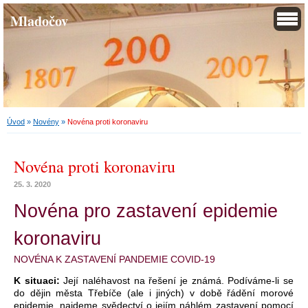
Mladočov
Úvod
»
Novény
»
Novéna proti koronaviru
Novéna proti koronaviru
25. 3. 2020
Novéna pro zastavení epidemie
koronaviru
NOVÉNA K ZASTAVENÍ PANDEMIE COVID-19
K situaci:
Její naléhavost na řešení je známá. Podíváme-li se
do dějin města Třebíče (ale i jiných) v době řádění morové
epidemie, najdeme svědectví o jejím náhlém zastavení pomocí