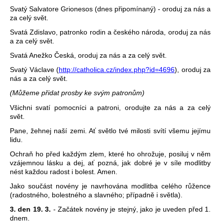
Svatý Salvatore Grionesos (dnes připomínaný) - oroduj za nás a
za celý svět.
Svatá Zdislavo, patronko rodin a českého národa, oroduj za nás
a za celý svět.
Svatá Anežko Česká, oroduj za nás a za celý svět.
Svatý Václave (
http://catholica.cz/index.php?id=4696
), oroduj za
nás a za celý svět.
(Můžeme přidat prosby ke svým patronům)
Všichni svatí pomocníci a patroni, orodujte za nás a za celý
svět.
Pane, žehnej naší zemi. Ať světlo tvé milosti svítí všemu jejímu
lidu.
Ochraň ho před každým zlem, které ho ohrožuje, posiluj v něm
vzájemnou lásku a dej, ať pozná, jak dobré je v síle modlitby
nést každou radost i bolest. Amen.
Jako součást novény je navrhována modlitba celého růžence
(radostného, bolestného a slavného; případně i světla).
3. den 19. 3.
- Začátek novény je stejný, jako je uveden před 1.
dnem.