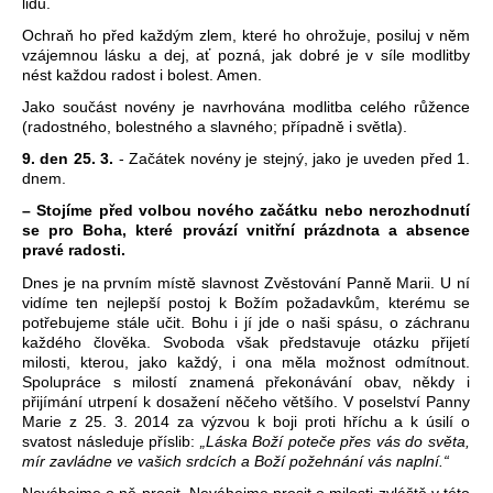
lidu.
Ochraň ho před každým zlem, které ho ohrožuje, posiluj v něm
vzájemnou lásku a dej, ať pozná, jak dobré je v síle modlitby
nést každou radost i bolest. Amen.
Jako součást novény je navrhována modlitba celého růžence
(radostného, bolestného a slavného; případně i světla).
9. den 25. 3.
- Začátek novény je stejný, jako je uveden před 1.
dnem.
– Stojíme před volbou nového začátku nebo nerozhodnutí
se pro Boha, které provází vnitřní prázdnota a absence
pravé radosti.
Dnes je na prvním místě slavnost Zvěstování Panně Marii. U ní
vidíme ten nejlepší postoj k Božím požadavkům, kterému se
potřebujeme stále učit. Bohu i jí jde o naši spásu, o záchranu
každého člověka. Svoboda však představuje otázku přijetí
milosti, kterou, jako každý, i ona měla možnost odmítnout.
Spolupráce s milostí znamená překonávání obav, někdy i
přijímání utrpení k dosažení něčeho většího. V poselství Panny
Marie z 25. 3. 2014 za výzvou k boji proti hříchu a k úsilí o
svatost následuje příslib:
„Láska Boží poteče přes vás do světa,
mír zavládne ve vašich srdcích a Boží požehnání vás naplní.“
Neváhejme o ně prosit. Neváhejme prosit o milosti zvláště v této