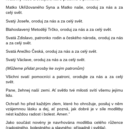
Matko Ukřižovaného Syna a Matko naše, oroduj za nás a za
celý svět.
Svatý Josefe, oroduj za nás a za celý svět.
Blahoslavený Metoději Trčko, oroduj za nás a za celý svět.
Svatá Zdislavo, patronko rodin a českého národa, oroduj za nás
a za celý svět.
Svatá Anežko Česká, oroduj za nás a za celý svět.
Svatý Václave, oroduj za nás a za celý svět.
(Můžeme přidat prosby ke svým patronům)
Všichni svatí pomocníci a patroni, orodujte za nás a za celý
svět.
Pane, žehnej naší zemi. Ať světlo tvé milosti svítí všemu jejímu
lidu.
Ochraň ho před každým zlem, které ho ohrožuje, posiluj v něm
vzájemnou lásku a dej, ať pozná, jak dobré je v síle modlitby
nést každou radost i bolest. Amen.“
Jako součást novény je navrhována modlitba celého růžence
(radostného, bolestného a slavného; případně i světla).