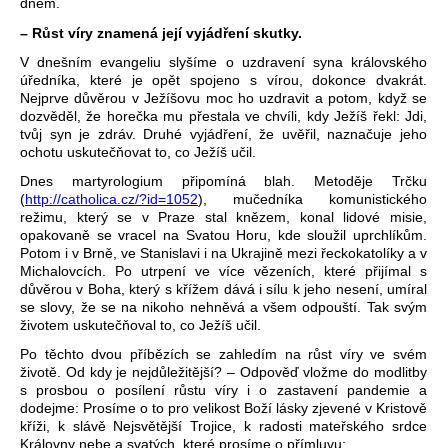
dnem.
– Růst víry znamená její vyjádření skutky.
V dnešním evangeliu slyšíme o uzdravení syna královského
úředníka, které je opět spojeno s vírou, dokonce dvakrát.
Nejprve důvěrou v Ježíšovu moc ho uzdravit a potom, když se
dozvěděl, že horečka mu přestala ve chvíli, kdy Ježíš řekl: Jdi,
tvůj syn je zdráv. Druhé vyjádření, že uvěřil, naznačuje jeho
ochotu uskutečňovat to, co Ježíš učil.
Dnes martyrologium připomíná blah. Metoděje Trčku
(
http://catholica.cz/?id=1052
), mučedníka komunistického
režimu, který se v Praze stal knězem, konal lidové misie,
opakovaně se vracel na Svatou Horu, kde sloužil uprchlíkům.
Potom i v Brně, ve Stanislavi i na Ukrajině mezi řeckokatolíky a v
Michalovcích. Po utrpení ve více vězeních, které přijímal s
důvěrou v Boha, který s křížem dává i sílu k jeho nesení, umíral
se slovy, že se na nikoho nehněvá a všem odpouští. Tak svým
životem uskutečňoval to, co Ježíš učil.
Po těchto dvou příbězích se zahledím na růst víry ve svém
životě. Od kdy je nejdůležitější? – Odpověď vložme do modlitby
s prosbou o posílení růstu víry i o zastavení pandemie a
dodejme: Prosíme o to pro velikost Boží lásky zjevené v Kristově
kříži, k slávě Nejsvětější Trojice, k radosti mateřského srdce
Královny nebe a svatých, které prosíme o přímluvu: