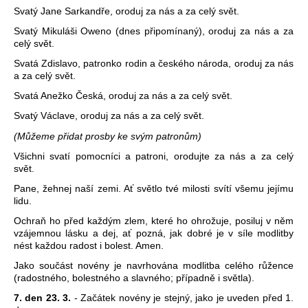
Svatý Jane Sarkandře, oroduj za nás a za celý svět.
Svatý Mikuláši Oweno (dnes připomínaný), oroduj za nás a za
celý svět.
Svatá Zdislavo, patronko rodin a českého národa, oroduj za nás
a za celý svět.
Svatá Anežko Česká, oroduj za nás a za celý svět.
Svatý Václave, oroduj za nás a za celý svět.
(Můžeme přidat prosby ke svým patronům)
Všichni svatí pomocníci a patroni, orodujte za nás a za celý
svět.
Pane, žehnej naší zemi. Ať světlo tvé milosti svítí všemu jejímu
lidu.
Ochraň ho před každým zlem, které ho ohrožuje, posiluj v něm
vzájemnou lásku a dej, ať pozná, jak dobré je v síle modlitby
nést každou radost i bolest. Amen.
Jako součást novény je navrhována modlitba celého růžence
(radostného, bolestného a slavného; případně i světla).
7. den 23. 3.
- Začátek novény je stejný, jako je uveden před 1.