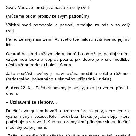
Svatý Václave, oroduj za nás a za celý svět.
(Můžeme přidat prosby ke svým patronům)
Všichni svatí pomocníci a patroni, orodujte za nás a za celý
svět.
Pane, žehnej naší zemi. Ať světlo tvé milosti svítí všemu jejímu
lidu.
Ochraň ho před každým zlem, které ho ohrožuje, posiluj v něm
vzájemnou lásku a dej, ať pozná, jak dobré je v síle modlitby
nést každou radost i bolest. Amen.
Jako součást novény je navrhována modlitba celého růžence
(radostného, bolestného a slavného; případně i světla).
6. den 22. 3.
- Začátek novény je stejný, jako je uveden před 1.
dnem.
– Uzdravení ze slepoty…
Dnešní evangelium hovoří o uzdravení ze slepoty, které vede k
vyznání víry v Ježíše. Kdo nevidí Boží lásku, je jako slepý, který
potřebuje uzdravení. K tomuto zamyšlení přidejme slova dnešní
modlitby po přijímání: