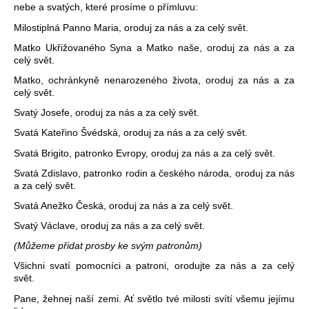
nebe a svatých, které prosíme o přímluvu:
Milostiplná Panno Maria, oroduj za nás a za celý svět.
Matko Ukřižovaného Syna a Matko naše, oroduj za nás a za
celý svět.
Matko, ochránkyně nenarozeného života, oroduj za nás a za
celý svět.
Svatý Josefe, oroduj za nás a za celý svět.
Svatá Kateřino Švédská, oroduj za nás a za celý svět.
Svatá Brigito, patronko Evropy, oroduj za nás a za celý svět.
Svatá Zdislavo, patronko rodin a českého národa, oroduj za nás
a za celý svět.
Svatá Anežko Česká, oroduj za nás a za celý svět.
Svatý Václave, oroduj za nás a za celý svět.
(Můžeme přidat prosby ke svým patronům)
Všichni svatí pomocníci a patroni, orodujte za nás a za celý
svět.
Pane, žehnej naší zemi. Ať světlo tvé milosti svítí všemu jejímu