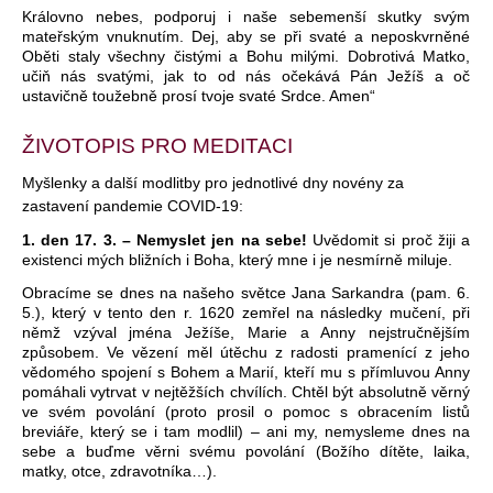
Královno nebes, podporuj i naše sebemenší skutky svým
mateřským vnuknutím. Dej, aby se při svaté a neposkvrněné
Oběti staly všechny čistými a Bohu milými. Dobrotivá Matko,
učiň nás svatými, jak to od nás očekává Pán Ježíš a oč
ustavičně toužebně prosí tvoje svaté Srdce. Amen“
ŽIVOTOPIS PRO MEDITACI
Myšlenky a další modlitby pro jednotlivé dny novény za
zastavení pandemie COVID-19:
1. den 17. 3. – Nemyslet jen na sebe!
Uvědomit si proč žiji a
existenci mých bližních i Boha, který mne i je nesmírně miluje.
Obracíme se dnes na našeho světce Jana Sarkandra (pam. 6.
5.), který v tento den r. 1620 zemřel na následky mučení, při
němž vzýval jména Ježíše, Marie a Anny nejstručnějším
způsobem. Ve vězení měl útěchu z radosti pramenící z jeho
vědomého spojení s Bohem a Marií, kteří mu s přímluvou Anny
pomáhali vytrvat v nejtěžších chvílích. Chtěl být absolutně věrný
ve svém povolání (proto prosil o pomoc s obracením listů
breviáře, který se i tam modlil) – ani my, nemysleme dnes na
sebe a buďme věrni svému povolání (Božího dítěte, laika,
matky, otce, zdravotníka…).