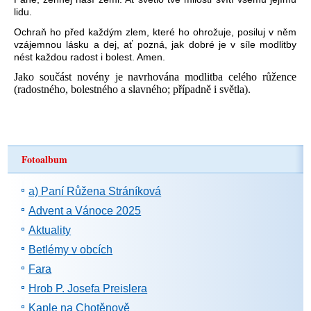
lidu.
Ochraň ho před každým zlem, které ho ohrožuje, posiluj v něm
vzájemnou lásku a dej, ať pozná, jak dobré je v síle modlitby
nést každou radost i bolest. Amen.
Jako součást novény je navrhována modlitba celého růžence
(radostného, bolestného a slavného; případně i světla).
Fotoalbum
a) Paní Růžena Stráníková
Advent a Vánoce 2025
Aktuality
Betlémy v obcích
Fara
Hrob P. Josefa Preislera
Kaple na Chotěnově