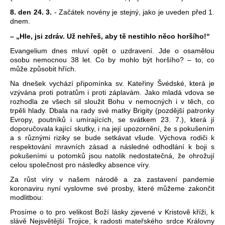
8. den 24. 3.
- Začátek novény je stejný, jako je uveden před 1.
dnem.
– „Hle, jsi zdráv. Už nehřeš, aby tě nestihlo něco horšího!“
Evangelium dnes mluví opět o uzdravení. Jde o osamělou
osobu nemocnou 38 let. Co by mohlo být horšího? – to, co
může způsobit hřích.
Na dnešek vychází připomínka sv. Kateřiny Švédské, která je
vzývána proti potratům i proti záplavám. Jako mladá vdova se
rozhodla ze všech sil sloužit Bohu v nemocných i v těch, co
trpěli hlady. Dbala na rady své matky Brigity (pozdější patronky
Evropy, poutníků i umírajících, se svátkem 23. 7.), která jí
doporučovala kající skutky, i na její upozornění, že s pokušením
a s různými riziky se bude setkávat všude. Výchova rodiči k
respektování mravních zásad a následné odhodlání k boji s
pokušeními u potomků jsou natolik nedostatečná, že ohrožují
celou společnost pro následky absence víry.
Za růst víry v našem národě a za zastavení pandemie
koronaviru nyní vyslovme své prosby, které můžeme zakončit
modlitbou:
Prosíme o to pro velikost Boží lásky zjevené v Kristově kříži, k
slávě Nejsvětější Trojice, k radosti mateřského srdce Královny