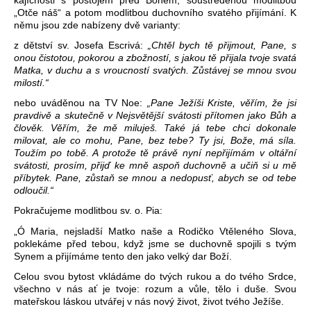
„Otče náš“ a potom modlitbou duchovního svatého přijímání. K
němu jsou zde nabízeny dvě varianty:
z dětství sv. Josefa Escrivá:
„Chtěl bych tě přijmout, Pane, s
onou čistotou, pokorou a zbožností, s jakou tě přijala tvoje svatá
Matka, v duchu a s vroucností svatých. Zůstávej se mnou svou
milostí.“
nebo uváděnou na TV Noe:
„Pane Ježíši Kriste, věřím, že jsi
pravdivě a skutečně v Nejsvětější svátosti přítomen jako Bůh a
člověk. Věřím, že mě miluješ. Také já tebe chci dokonale
milovat, ale co mohu, Pane, bez tebe? Ty jsi, Bože, má síla.
Toužím po tobě. A protože tě právě nyní nepřijímám v oltářní
svátosti, prosím, přijď ke mně aspoň duchovně a učiň si u mě
příbytek. Pane, zůstaň se mnou a nedopusť, abych se od tebe
odloučil.“
Pokračujeme modlitbou sv. o. Pia:
„Ó Maria, nejsladší Matko naše a Rodičko Vtěleného Slova,
poklekáme před tebou, když jsme se duchovně spojili s tvým
Synem a přijímáme tento den jako velký dar Boží.
Celou svou bytost vkládáme do tvých rukou a do tvého Srdce,
všechno v nás ať je tvoje: rozum a vůle, tělo i duše. Svou
mateřskou láskou utvářej v nás nový život, život tvého Ježíše.