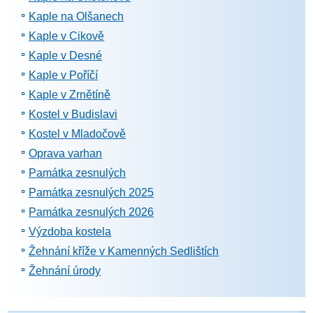
Kaple na Olšanech
Kaple v Cikově
Kaple v Desné
Kaple v Poříčí
Kaple v Zrnětíně
Kostel v Budislavi
Kostel v Mladočově
Oprava varhan
Památka zesnulých
Památka zesnulých 2025
Památka zesnulých 2026
Výzdoba kostela
Žehnání kříže v Kamenných Sedlištích
Žehnání úrody