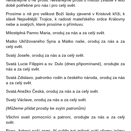
době potřebné pro nás i pro celý svět.
Prosíme o ně pro velikost Boží lásky zjevené v Kristově kříži, k
slávě Nejsvětější Trojice, k radosti mateřského srdce Královny
nebe a svatých, které prosíme o přímluvu:
Milostiplná Panno Maria, oroduj za nás a za celý svět.
Matko Ukřižovaného Syna a Matko naše, oroduj za nás a za
celý svět.
Svatý Josefe, oroduj za nás a za celý svět.
Svatá Lucie Filippini a sv. Dulo (dnes připomínané), orodujte za
nás a za celý svět.
Svatá Zdislavo, patronko rodin a českého národa, oroduj za nás
a za celý svět.
Svatá Anežko Česká, oroduj za nás a za celý svět.
Svatý Václave, oroduj za nás a za celý svět.
(Můžeme přidat prosby ke svým patronům)
Všichni svatí pomocníci a patroni, orodujte za nás a za celý
svět.
Pane, žehnej naší zemi. Ať světlo tvé milosti svítí všemu jejímu