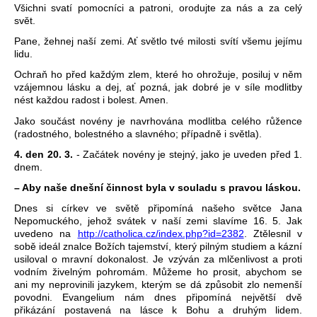
Všichni svatí pomocníci a patroni, orodujte za nás a za celý
svět.
Pane, žehnej naší zemi. Ať světlo tvé milosti svítí všemu jejímu
lidu.
Ochraň ho před každým zlem, které ho ohrožuje, posiluj v něm
vzájemnou lásku a dej, ať pozná, jak dobré je v síle modlitby
nést každou radost i bolest. Amen.
Jako součást novény je navrhována modlitba celého růžence
(radostného, bolestného a slavného; případně i světla).
4. den 20. 3.
- Začátek novény je stejný, jako je uveden před 1.
dnem.
– Aby naše dnešní činnost byla v souladu s pravou láskou.
Dnes si církev ve světě připomíná našeho světce Jana
Nepomuckého, jehož svátek v naší zemi slavíme 16. 5. Jak
uvedeno na
http://catholica.cz/index.php?id=2382
. Ztělesnil v
sobě ideál znalce Božích tajemství, který pilným studiem a kázní
usiloval o mravní dokonalost. Je vzýván za mlčenlivost a proti
vodním živelným pohromám. Můžeme ho prosit, abychom se
ani my neprovinili jazykem, kterým se dá způsobit zlo nemenší
povodni. Evangelium nám dnes připomíná největší dvě
přikázání postavená na lásce k Bohu a druhým lidem.