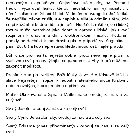
nemocným a opuštěným. Objasňoval učení víry, sv. Písma i
tradici. Vyzařoval lásku, kterou neoslabilo ani vyhnanství, v
němž celkem prožil asi 11 let. V dnešním evangeliu Ježíš říká,
že nepřišel zákon zrušit, ale naplnit a slibuje odměnu těm, kdo
se přikázáními budou řídit a jim učit. Nepřišel zrušit to, co i lidský
rozum může poznávat jako dobré a opravdu lidské, jak uvádí
rozjímání k dnešnímu dni v elektronickém misálu. Hledáním
pravdy se dochází k moudrosti (jako v případě sv. Augustina –
pam. 28. 8.) a kdo nepřestává hledat moudrost, najde pravdu.
Bůh chce pro nás ta největší dobra, proto neváhejme prosit a
vyslovme své prosby týkající se pandemie a víry, které můžeme
zakončit modlitbou:
Prosíme o to pro velikost Boží lásky zjevené v Kristově kříži, k
slávě Nejsvětější Trojice, k radosti mateřského srdce Královny
nebe a svatých, které prosíme o přímluvu:
Matko Ukřižovaného Syna a Matko naše, oroduj za nás a za
celý svět.
Svatý Josefe, oroduj za nás a za celý svět.
Svatý Cyrile Jeruzalémský, oroduj za nás a za celý svět.
Svatý Eduarde (dnes připomínaný) - oroduj za nás a za celý
svět.