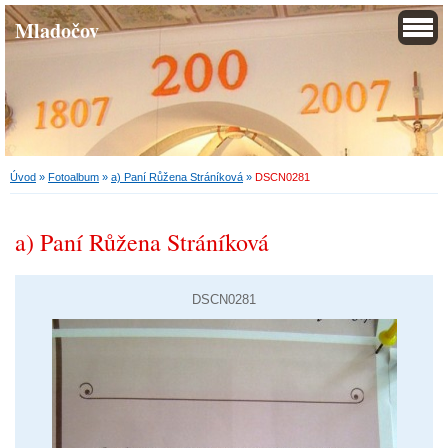
Mladočov
Úvod
»
Fotoalbum
»
a) Paní Růžena Stráníková
»
DSCN0281
a) Paní Růžena Stráníková
DSCN0281