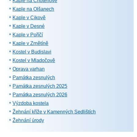
Kaple na Chotěnově
Kaple na Olšanech
Kaple v Cikově
Kaple v Desné
Kaple v Poříčí
Kaple v Zrnětíně
Kostel v Budislavi
Kostel v Mladočově
Oprava varhan
Památka zesnulých
Památka zesnulých 2025
Památka zesnulých 2026
Výzdoba kostela
Žehnání kříže v Kamenných Sedlištích
Žehnání úrody