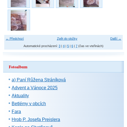
← Předchozí
Zpět do složky
Další →
Automatické procházení:
3
|
4
|
5
|
6
|
7
(čas ve vteřinách)
Fotoalbum
a) Paní Růžena Stráníková
Advent a Vánoce 2025
Aktuality
Betlémy v obcích
Fara
Hrob P. Josefa Preislera