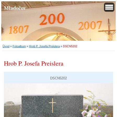
Mladočov
Úvod
»
Fotoalbum
»
Hrob P. Josefa Preislera
»
DSCN5202
Hrob P. Josefa Preislera
DSCN5202