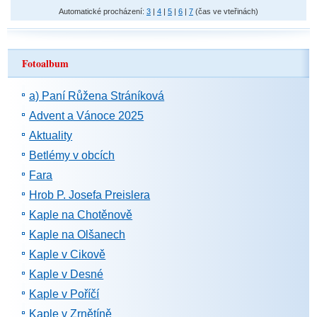
Automatické procházení:
3
|
4
|
5
|
6
|
7
(čas ve vteřinách)
Fotoalbum
a) Paní Růžena Stráníková
Advent a Vánoce 2025
Aktuality
Betlémy v obcích
Fara
Hrob P. Josefa Preislera
Kaple na Chotěnově
Kaple na Olšanech
Kaple v Cikově
Kaple v Desné
Kaple v Poříčí
Kaple v Zrnětíně