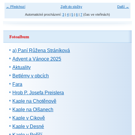
← Předchozí
Zpět do složky
Další →
Automatické procházení:
3
|
4
|
5
|
6
|
7
(čas ve vteřinách)
Fotoalbum
a) Paní Růžena Stráníková
Advent a Vánoce 2025
Aktuality
Betlémy v obcích
Fara
Hrob P. Josefa Preislera
Kaple na Chotěnově
Kaple na Olšanech
Kaple v Cikově
Kaple v Desné
Kaple v Poříčí