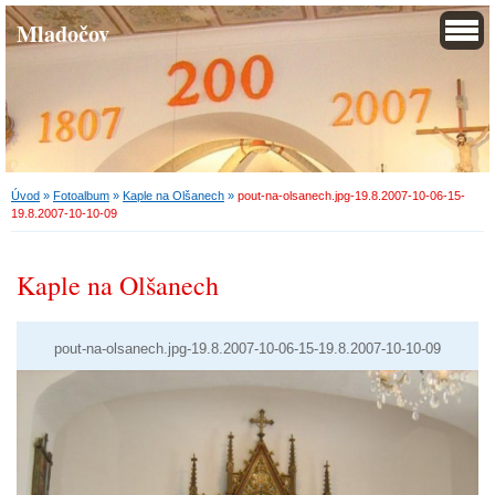
Mladočov
Úvod
»
Fotoalbum
»
Kaple na Olšanech
»
pout-na-olsanech.jpg-19.8.2007-10-06-15-
19.8.2007-10-10-09
Kaple na Olšanech
pout-na-olsanech.jpg-19.8.2007-10-06-15-19.8.2007-10-10-09