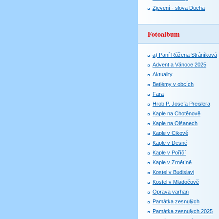
Zjevení - slova Ducha
Fotoalbum
a) Paní Růžena Stráníková
Advent a Vánoce 2025
Aktuality
Betlémy v obcích
Fara
Hrob P. Josefa Preislera
Kaple na Chotěnově
Kaple na Olšanech
Kaple v Cikově
Kaple v Desné
Kaple v Poříčí
Kaple v Zrnětíně
Kostel v Budislavi
Kostel v Mladočově
Oprava varhan
Památka zesnulých
Památka zesnulých 2025