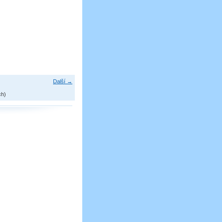
Další →
ch)