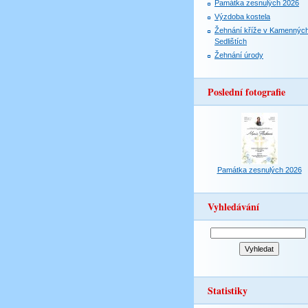
Památka zesnulých 2026
Výzdoba kostela
Žehnání kříže v Kamennýc
Sedlištích
Žehnání úrody
Poslední fotografie
Památka zesnulých 2026
Vyhledávání
Statistiky