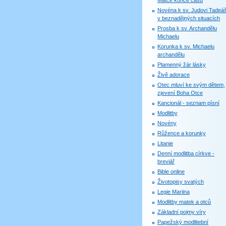
Matce konce časů
Novéna k sv. Judovi Tadeáš
v beznadějných situacích
Prosba k sv. Archandělu
Michaelu
Korunka k sv. Michaelu
archandělu
Plamenný žár lásky
Živě adorace
Otec mluví ke svým dětem,
zjevení Boha Otce
Kancionál - seznam písní
Modlitby
Novény
Růžence a korunky
Litanie
Denní modlitba církve -
breviář
Bible online
Životopisy svatých
Legie Mariina
Modlitby matek a otců
Základní pojmy víry
Papežský modlitební