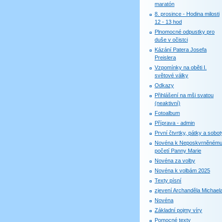
maratón
8. prosince - Hodina milosti
12 - 13 hod
Plnomocné odpustky pro
duše v očistci
Kázání Patera Josefa
Preislera
Vzpomínky na oběti I.
světové války
Odkazy
Přihlášení na mši svatou
(neaktivní)
Fotoalbum
Příprava - admin
První čtvrtky, pátky a sobot
Novéna k Neposkvrněném
početí Panny Marie
Novéna za volby
Novéna k volbám 2025
Texty písní
zjevení Archanděla Michael
Novéna
Základní pojmy víry
Pomocné texty