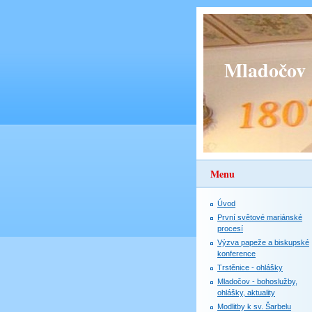
Mladočov
Menu
Úvod
První světové mariánské
procesí
Výzva papeže a biskupské
konference
Trstěnice - ohlášky
Mladočov - bohoslužby,
ohlášky, aktuality
Modlitby k sv. Šarbelu