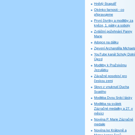
Hnědý škapulíř
Okénko farnosti - co
připravujeme
První čtvrtky a modlitby za
kněze, 1. pátky a soboty
Zvláštní požehnání Panny
Marie
Adopce na dálku
Zjevení Archanděla Michael
YouTube kanál Scholy Dolní
Újezd
Modlitby k Pražskému
Jezulátku
Závažné poselství pro
českou zemi
Slovo z vnuknutí Ducha
Svatého
Modlitba Dvou Srdcí lásky
Modlitba na svátek
Zázračné medailky a 27. v
měsíci
Novéna P. Marie Zázračné
medaile
Novéna ke Královně a