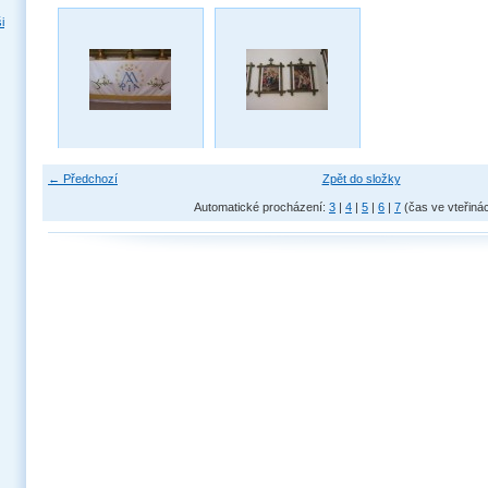
i
← Předchozí
Zpět do složky
Automatické procházení:
3
|
4
|
5
|
6
|
7
(čas ve vteřiná