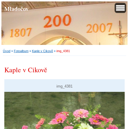
Mladočov
Úvod
»
Fotoalbum
»
Kaple v Cikově
»
img_4381
Kaple v Cikově
img_4381