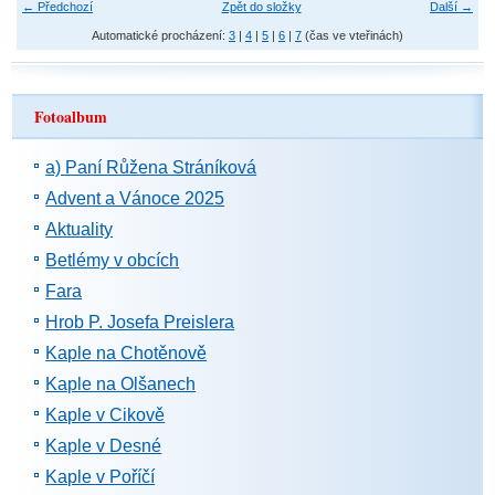
← Předchozí
Zpět do složky
Další →
Automatické procházení:
3
|
4
|
5
|
6
|
7
(čas ve vteřinách)
Fotoalbum
a) Paní Růžena Stráníková
Advent a Vánoce 2025
Aktuality
Betlémy v obcích
Fara
Hrob P. Josefa Preislera
Kaple na Chotěnově
Kaple na Olšanech
Kaple v Cikově
Kaple v Desné
Kaple v Poříčí