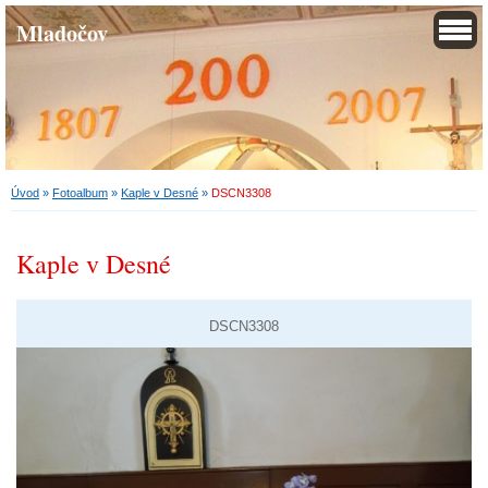
Mladočov
Úvod
»
Fotoalbum
»
Kaple v Desné
»
DSCN3308
Kaple v Desné
DSCN3308