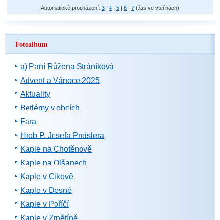
Automatické procházení:
3
|
4
|
5
|
6
|
7
(čas ve vteřinách)
Fotoalbum
a) Paní Růžena Stráníková
Advent a Vánoce 2025
Aktuality
Betlémy v obcích
Fara
Hrob P. Josefa Preislera
Kaple na Chotěnově
Kaple na Olšanech
Kaple v Cikově
Kaple v Desné
Kaple v Poříčí
Kaple v Zrnětíně