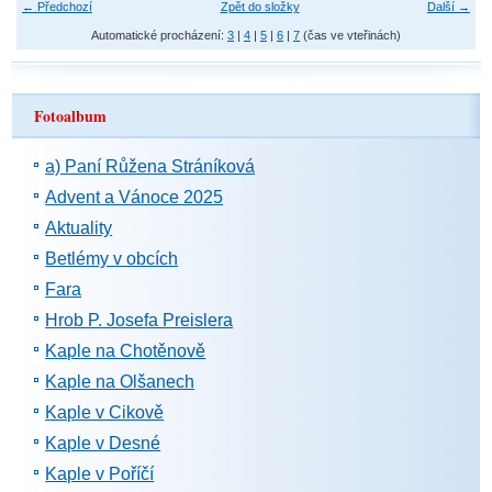
← Předchozí
Zpět do složky
Další →
Automatické procházení:
3
|
4
|
5
|
6
|
7
(čas ve vteřinách)
Fotoalbum
a) Paní Růžena Stráníková
Advent a Vánoce 2025
Aktuality
Betlémy v obcích
Fara
Hrob P. Josefa Preislera
Kaple na Chotěnově
Kaple na Olšanech
Kaple v Cikově
Kaple v Desné
Kaple v Poříčí