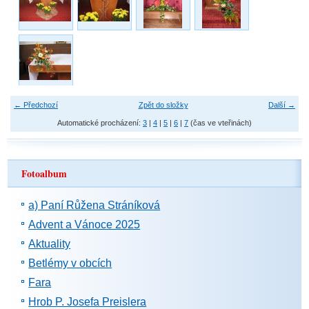
← Předchozí
Zpět do složky
Další →
Automatické procházení:
3
|
4
|
5
|
6
|
7
(čas ve vteřinách)
Fotoalbum
a) Paní Růžena Stráníková
Advent a Vánoce 2025
Aktuality
Betlémy v obcích
Fara
Hrob P. Josefa Preislera