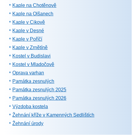
Kaple na Chotěnově
Kaple na Olšanech
Kaple v Cikově
Kaple v Desné
Kaple v Poříčí
Kaple v Zrnětíně
Kostel v Budislavi
Kostel v Mladočově
Oprava varhan
Památka zesnulých
Památka zesnulých 2025
Památka zesnulých 2026
Výzdoba kostela
Žehnání kříže v Kamenných Sedlištích
Žehnání úrody