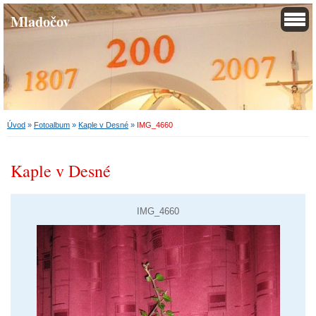
Mladočov
Úvod
»
Fotoalbum
»
Kaple v Desné
»
IMG_4660
Kaple v Desné
IMG_4660