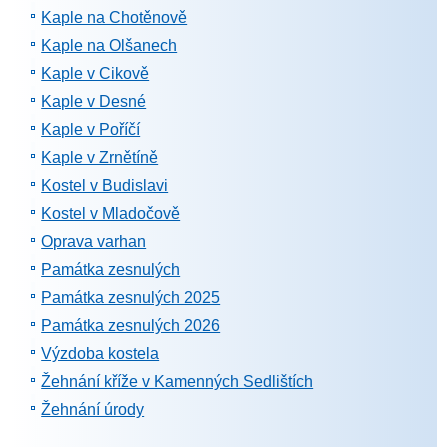
Kaple na Chotěnově
Kaple na Olšanech
Kaple v Cikově
Kaple v Desné
Kaple v Poříčí
Kaple v Zrnětíně
Kostel v Budislavi
Kostel v Mladočově
Oprava varhan
Památka zesnulých
Památka zesnulých 2025
Památka zesnulých 2026
Výzdoba kostela
Žehnání kříže v Kamenných Sedlištích
Žehnání úrody