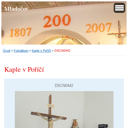
Mladočov
Úvod
»
Fotoalbum
»
Kaple v Poříčí
»
DSCN0442
Kaple v Poříčí
DSCN0442