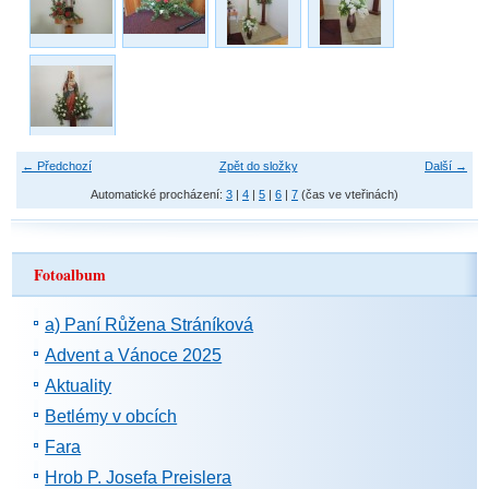
← Předchozí
Zpět do složky
Další →
Automatické procházení:
3
|
4
|
5
|
6
|
7
(čas ve vteřinách)
Fotoalbum
a) Paní Růžena Stráníková
Advent a Vánoce 2025
Aktuality
Betlémy v obcích
Fara
Hrob P. Josefa Preislera