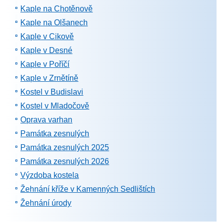
Kaple na Chotěnově
Kaple na Olšanech
Kaple v Cikově
Kaple v Desné
Kaple v Poříčí
Kaple v Zrnětíně
Kostel v Budislavi
Kostel v Mladočově
Oprava varhan
Památka zesnulých
Památka zesnulých 2025
Památka zesnulých 2026
Výzdoba kostela
Žehnání kříže v Kamenných Sedlištích
Žehnání úrody