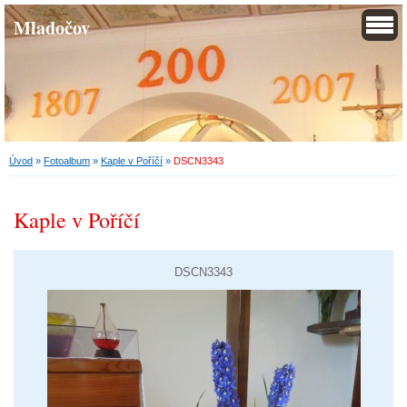
Mladočov
Úvod
»
Fotoalbum
»
Kaple v Poříčí
»
DSCN3343
Kaple v Poříčí
DSCN3343