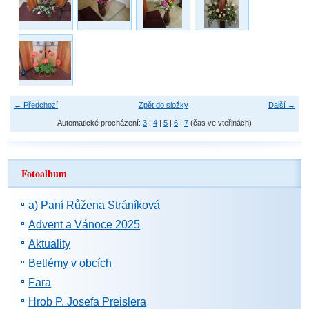
← Předchozí
Zpět do složky
Další →
Automatické procházení:
3
|
4
|
5
|
6
|
7
(čas ve vteřinách)
Fotoalbum
a) Paní Růžena Stráníková
Advent a Vánoce 2025
Aktuality
Betlémy v obcích
Fara
Hrob P. Josefa Preislera