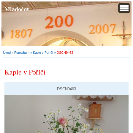
Mladočov
Úvod
»
Fotoalbum
»
Kaple v Poříčí
»
DSCN9463
Kaple v Poříčí
DSCN9463