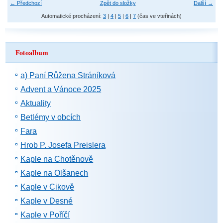
← Předchozí
Zpět do složky
Další →
Automatické procházení:
3
|
4
|
5
|
6
|
7
(čas ve vteřinách)
Fotoalbum
a) Paní Růžena Stráníková
Advent a Vánoce 2025
Aktuality
Betlémy v obcích
Fara
Hrob P. Josefa Preislera
Kaple na Chotěnově
Kaple na Olšanech
Kaple v Cikově
Kaple v Desné
Kaple v Poříčí