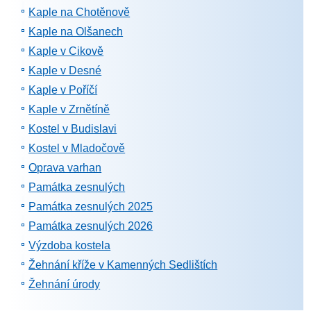
Kaple na Chotěnově
Kaple na Olšanech
Kaple v Cikově
Kaple v Desné
Kaple v Poříčí
Kaple v Zrnětíně
Kostel v Budislavi
Kostel v Mladočově
Oprava varhan
Památka zesnulých
Památka zesnulých 2025
Památka zesnulých 2026
Výzdoba kostela
Žehnání kříže v Kamenných Sedlištích
Žehnání úrody