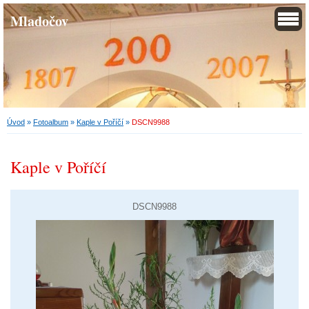
Mladočov
Úvod
»
Fotoalbum
»
Kaple v Poříčí
»
DSCN9988
Kaple v Poříčí
DSCN9988