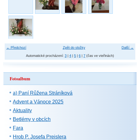
← Předchozí
Zpět do složky
Další →
Automatické procházení:
3
|
4
|
5
|
6
|
7
(čas ve vteřinách)
Fotoalbum
a) Paní Růžena Stráníková
Advent a Vánoce 2025
Aktuality
Betlémy v obcích
Fara
Hrob P. Josefa Preislera