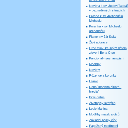
Matce konce časů
Novéna k sv. Judovi Tadeáš
v beznadějných situacích
Prosba k sv. Archandělu
Michaelu
Korunka k sv. Michaelu
archandělu
Plamenný žár lásky
Živě adorace
Otec mluví ke svým dětem,
zjevení Boha Otce
Kancionál - seznam písní
Modlitby
Novény
Růžence a korunky
Litanie
Denní modlitba církve -
breviář
Bible online
Životopisy svatých
Legie Mariina
Modlitby matek a otců
Základní pojmy víry
Papežský modlitební