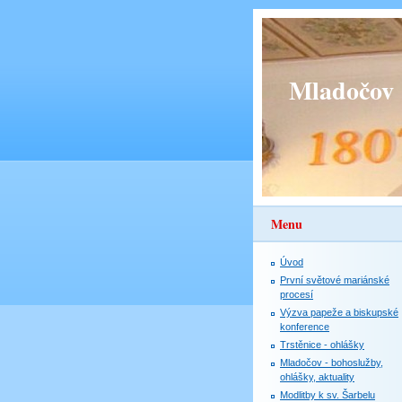
Mladočov
Menu
Úvod
První světové mariánské
procesí
Výzva papeže a biskupské
konference
Trstěnice - ohlášky
Mladočov - bohoslužby,
ohlášky, aktuality
Modlitby k sv. Šarbelu