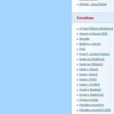
Zjevení - slova Ducha
Fotoalbum
a) Paní Růžena Stráníková
Advent a Vánoce 2025
Aktuality
Betlémy v obcích
Fara
Hrob P. Josefa Preislera
Kaple na Chotěnově
Kaple na Olšanech
Kaple v Cikově
Kaple v Desné
Kaple v Poříčí
Kaple v Zrnětíně
Kostel v Budislavi
Kostel v Mladočově
Oprava varhan
Památka zesnulých
Památka zesnulých 2025