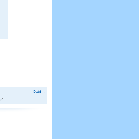
Další →
ch)