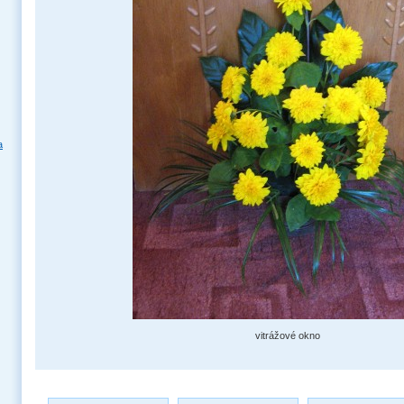
a
vitrážové okno