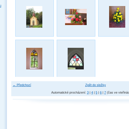
i
← Předchozí
Zpět do složky
Automatické procházení:
3
|
4
|
5
|
6
|
7
(čas ve vteřiná