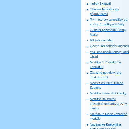
Hnědý škapulíř
Okénko farnosti - co
připravujeme
První čtvrtky a modlitby za
kněze, 1. pátky a soboty
Zvláštní požehnání Panny
Marie
Adopce na dálku
Zjevení Archanděla Michael
YouTube kanál Scholy Dolní
Újezd
Modlitby k Pražskému
Jezulátku
Závažné poselství pro
českou zemi
Slovo z vnuknutí Ducha
Svatého
Modlitba Dvou Srdcí lásky
Modlitba na svátek
Zázračné medailky a 27. v
měsíci
Novéna P. Marie Zázračné
medaile
Novéna ke Královně a