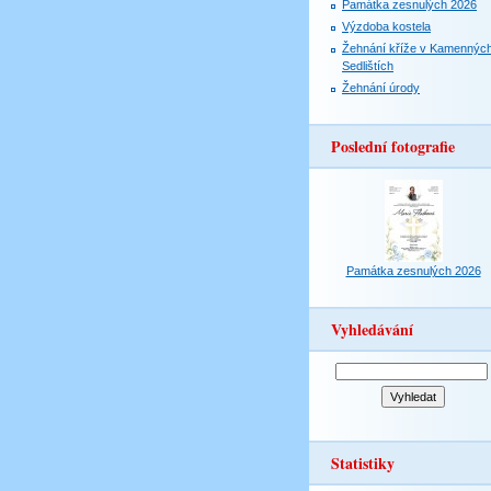
Památka zesnulých 2026
Výzdoba kostela
Žehnání kříže v Kamennýc
Sedlištích
Žehnání úrody
Poslední fotografie
Památka zesnulých 2026
Vyhledávání
Statistiky