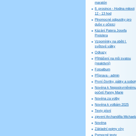
maratón
8. prosince - Hodina milosti
12 - 13 hod
Plnomocné odpustky pro
duše v očistci
Kázání Patera Josefa
Preislera
Vzpomínky na oběti I.
světové války
Odkazy
Přihlášení na mši svatou
(neaktivní)
Fotoalbum
Příprava - admin
První čtvrtky, pátky a sobot
Novéna k Neposkvrněném
početí Panny Marie
Novéna za volby
Novéna k volbám 2025
Texty písní
zjevení Archanděla Michael
Novéna
Základní pojmy víry
Pomocné texty