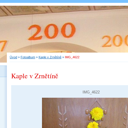
Úvod
»
Fotoalbum
»
Kaple v Zrnětíně
»
IMG_4622
Kaple v Zrnětíně
IMG_4622