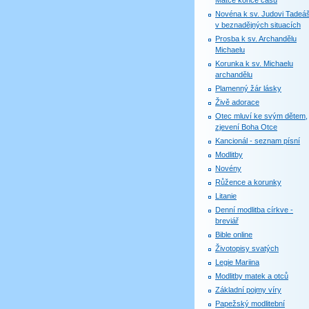
Matce konce časů
Novéna k sv. Judovi Tadeáš
v beznadějných situacích
Prosba k sv. Archandělu
Michaelu
Korunka k sv. Michaelu
archandělu
Plamenný žár lásky
Živě adorace
Otec mluví ke svým dětem,
zjevení Boha Otce
Kancionál - seznam písní
Modlitby
Novény
Růžence a korunky
Litanie
Denní modlitba církve -
breviář
Bible online
Životopisy svatých
Legie Mariina
Modlitby matek a otců
Základní pojmy víry
Papežský modlitební