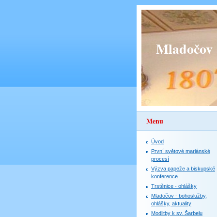
Mladočov
Menu
Úvod
První světové mariánské
procesí
Výzva papeže a biskupské
konference
Trstěnice - ohlášky
Mladočov - bohoslužby,
ohlášky, aktuality
Modlitby k sv. Šarbelu