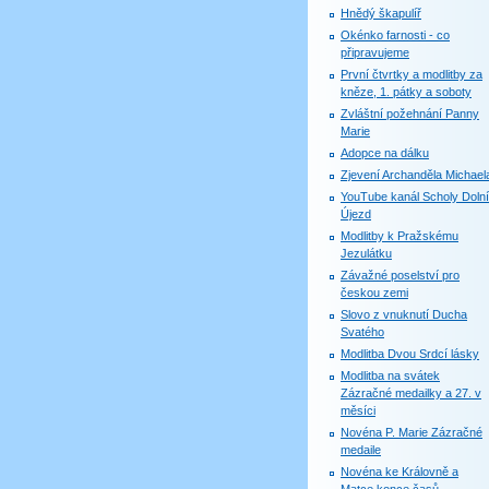
Hnědý škapulíř
Okénko farnosti - co
připravujeme
První čtvrtky a modlitby za
kněze, 1. pátky a soboty
Zvláštní požehnání Panny
Marie
Adopce na dálku
Zjevení Archanděla Michael
YouTube kanál Scholy Dolní
Újezd
Modlitby k Pražskému
Jezulátku
Závažné poselství pro
českou zemi
Slovo z vnuknutí Ducha
Svatého
Modlitba Dvou Srdcí lásky
Modlitba na svátek
Zázračné medailky a 27. v
měsíci
Novéna P. Marie Zázračné
medaile
Novéna ke Královně a