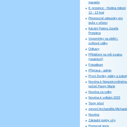
maratón
8. prosince - Hodina milosti
12 - 13 hod
Plnomocné odpustky pro
duše v očistci
Kázání Patera Josefa
Preislera
Vzpomínky na oběti I.
světové války
Odkazy
Přihlášení na mši svatou
(neaktivní)
Fotoalbum
Příprava - admin
První čtvrtky, pátky a sobot
Novéna k Neposkvrněném
početí Panny Marie
Novéna za volby
Novéna k volbám 2025
Texty písní
zjevení Archanděla Michael
Novéna
Základní pojmy víry
Pomocné texty