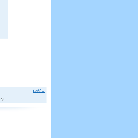
Další →
ch)