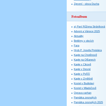
Zjevení - slova Ducha
Fotoalbum
a) Paní Růžena Stráníková
Advent a Vánoce 2025
Aktuality
Betlémy v obcích
Fara
Hrob P. Josefa Preislera
Kaple na Chotěnově
Kaple na Olšanech
Kaple v Cikově
Kaple v Desné
Kaple v Poříčí
Kaple v Zrnětíně
Kostel v Budislavi
Kostel v Mladočově
Oprava varhan
Památka zesnulých
Památka zesnulých 2025