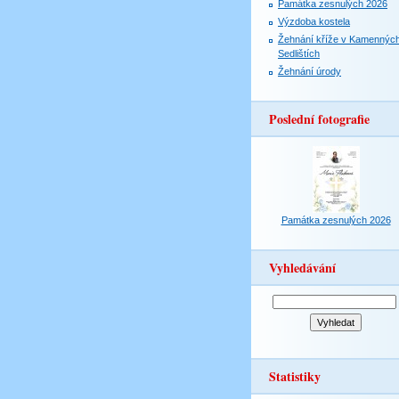
Památka zesnulých 2026
Výzdoba kostela
Žehnání kříže v Kamennýc
Sedlištích
Žehnání úrody
Poslední fotografie
Památka zesnulých 2026
Vyhledávání
Statistiky