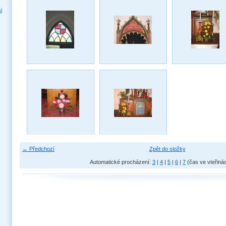
i
← Předchozí
Zpět do složky
Automatické procházení:
3
|
4
|
5
|
6
|
7
(čas ve vteřiná