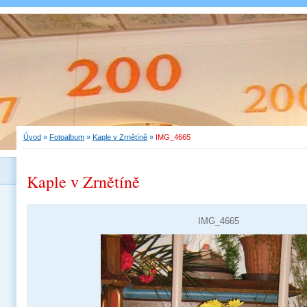
Úvod
»
Fotoalbum
»
Kaple v Zrnětíně
»
IMG_4665
Kaple v Zrnětíně
IMG_4665