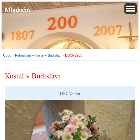
Mladočov
Úvod
»
Fotoalbum
»
Kostel v Budislavi
»
DSCN2955
Kostel v Budislavi
DSCN2955