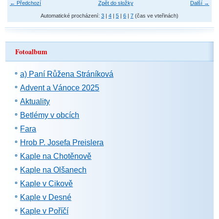
← Předchozí
Zpět do složky
Další →
Automatické procházení:
3
|
4
|
5
|
6
|
7
(čas ve vteřinách)
Fotoalbum
a) Paní Růžena Stráníková
Advent a Vánoce 2025
Aktuality
Betlémy v obcích
Fara
Hrob P. Josefa Preislera
Kaple na Chotěnově
Kaple na Olšanech
Kaple v Cikově
Kaple v Desné
Kaple v Poříčí