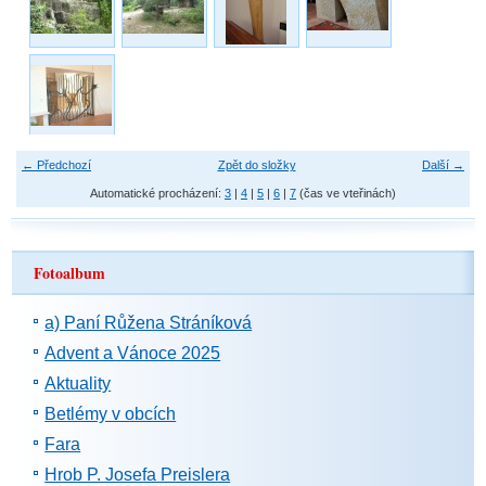
← Předchozí
Zpět do složky
Další →
Automatické procházení:
3
|
4
|
5
|
6
|
7
(čas ve vteřinách)
Fotoalbum
a) Paní Růžena Stráníková
Advent a Vánoce 2025
Aktuality
Betlémy v obcích
Fara
Hrob P. Josefa Preislera