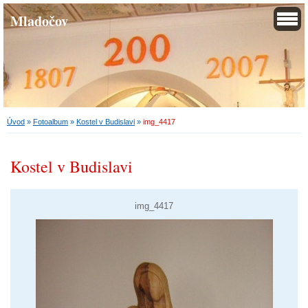
Mladočov
Úvod
»
Fotoalbum
»
Kostel v Budislavi
»
img_4417
Kostel v Budislavi
img_4417