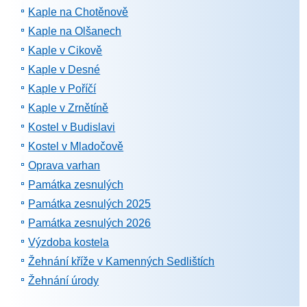
Kaple na Chotěnově
Kaple na Olšanech
Kaple v Cikově
Kaple v Desné
Kaple v Poříčí
Kaple v Zrnětíně
Kostel v Budislavi
Kostel v Mladočově
Oprava varhan
Památka zesnulých
Památka zesnulých 2025
Památka zesnulých 2026
Výzdoba kostela
Žehnání kříže v Kamenných Sedlištích
Žehnání úrody