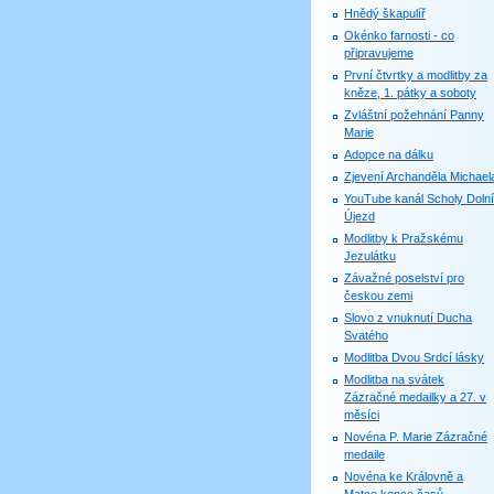
Hnědý škapulíř
Okénko farnosti - co
připravujeme
První čtvrtky a modlitby za
kněze, 1. pátky a soboty
Zvláštní požehnání Panny
Marie
Adopce na dálku
Zjevení Archanděla Michael
YouTube kanál Scholy Dolní
Újezd
Modlitby k Pražskému
Jezulátku
Závažné poselství pro
českou zemi
Slovo z vnuknutí Ducha
Svatého
Modlitba Dvou Srdcí lásky
Modlitba na svátek
Zázračné medailky a 27. v
měsíci
Novéna P. Marie Zázračné
medaile
Novéna ke Královně a