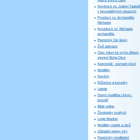
Matce konce časů
Novéna k sv. Judovi Tadeáš
v beznadějných situacích
Prosba k sv. Archandělu
Michaelu
Korunka k sv. Michaelu
archandělu
Plamenný žár lásky
Živě adorace
Otec mluví ke svým dětem,
zjevení Boha Otce
Kancionál - seznam písní
Modlitby
Novény
Růžence a korunky
Litanie
Denní modlitba církve -
breviář
Bible online
Životopisy svatých
Legie Mariina
Modlitby matek a otců
Základní pojmy víry
Papežský modlitební