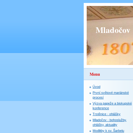
Mladočov
Menu
Úvod
První světové mariánské
procesí
Výzva papeže a biskupské
konference
Trstěnice - ohlášky
Mladočov - bohoslužby,
ohlášky, aktuality
Modlitby k sv. Šarbelu