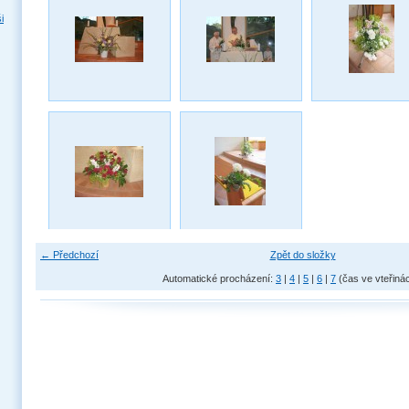
i
← Předchozí
Zpět do složky
Automatické procházení:
3
|
4
|
5
|
6
|
7
(čas ve vteřiná