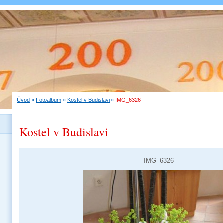
Úvod
»
Fotoalbum
»
Kostel v Budislavi
»
IMG_6326
Kostel v Budislavi
IMG_6326