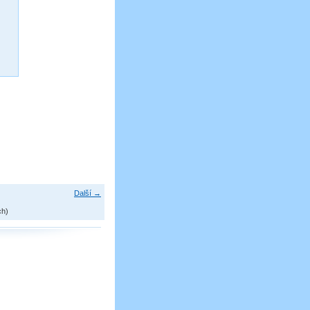
Další →
ch)