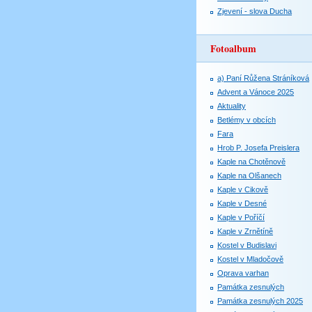
Zjevení - slova Ducha
Fotoalbum
a) Paní Růžena Stráníková
Advent a Vánoce 2025
Aktuality
Betlémy v obcích
Fara
Hrob P. Josefa Preislera
Kaple na Chotěnově
Kaple na Olšanech
Kaple v Cikově
Kaple v Desné
Kaple v Poříčí
Kaple v Zrnětíně
Kostel v Budislavi
Kostel v Mladočově
Oprava varhan
Památka zesnulých
Památka zesnulých 2025