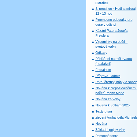
maratón
8. prosince - Hodina milosti
12 - 13 hod
Plnomocné odpustky pro
duše v očistci
Kázání Patera Josefa
Preislera
Vzpomínky na oběti I.
světové války
Odkazy
Přihlášení na mši svatou
(neaktivní)
Fotoalbum
Příprava - admin
První čtvrtky, pátky a sobot
Novéna k Neposkvrněném
početí Panny Marie
Novéna za volby
Novéna k volbám 2025
Texty písní
zjevení Archanděla Michael
Novéna
Základní pojmy víry
Pomocné texty