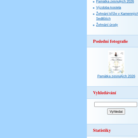
Památka zesnulých 2026
Výzdoba kostela
Žehnání kříže v Kamennýc
Sedlištích
Žehnání úrody
Poslední fotografie
Památka zesnulých 2026
Vyhledávání
Statistiky