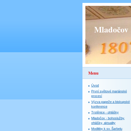
Mladočov
Menu
Úvod
První světové mariánské
procesí
Výzva papeže a biskupské
konference
Trstěnice - ohlášky
Mladočov - bohoslužby,
ohlášky, aktuality
Modlitby k sv. Šarbelu