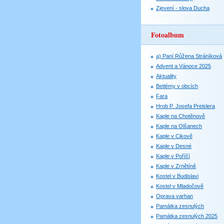
Zjevení - slova Ducha
Fotoalbum
a) Paní Růžena Stráníková
Advent a Vánoce 2025
Aktuality
Betlémy v obcích
Fara
Hrob P. Josefa Preislera
Kaple na Chotěnově
Kaple na Olšanech
Kaple v Cikově
Kaple v Desné
Kaple v Poříčí
Kaple v Zrnětíně
Kostel v Budislavi
Kostel v Mladočově
Oprava varhan
Památka zesnulých
Památka zesnulých 2025