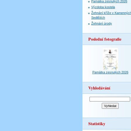
Památka zesnulých 2026
Výzdoba kostela
Žehnání kříže v Kamennýc
Sedlištích
Žehnání úrody
Poslední fotografie
Památka zesnulých 2026
Vyhledávání
Statistiky