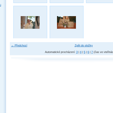
i
← Předchozí
Zpět do složky
Automatické procházení:
3
|
4
|
5
|
6
|
7
(čas ve vteřiná