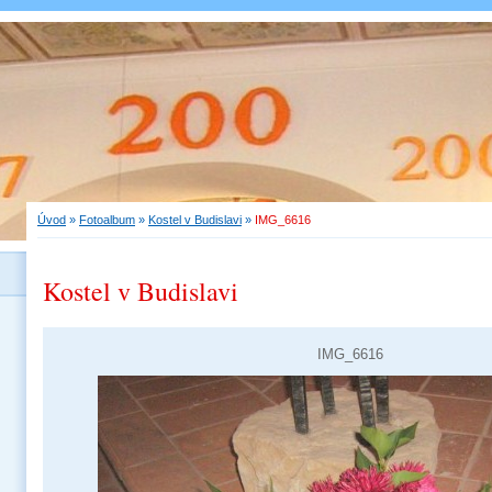
Úvod
»
Fotoalbum
»
Kostel v Budislavi
»
IMG_6616
Kostel v Budislavi
IMG_6616