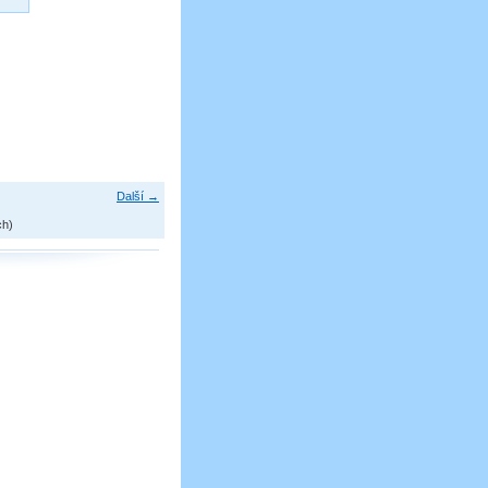
Další →
ch)