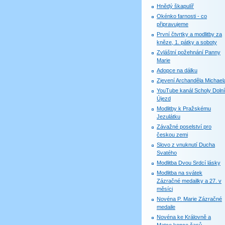
Hnědý škapulíř
Okénko farnosti - co
připravujeme
První čtvrtky a modlitby za
kněze, 1. pátky a soboty
Zvláštní požehnání Panny
Marie
Adopce na dálku
Zjevení Archanděla Michael
YouTube kanál Scholy Dolní
Újezd
Modlitby k Pražskému
Jezulátku
Závažné poselství pro
českou zemi
Slovo z vnuknutí Ducha
Svatého
Modlitba Dvou Srdcí lásky
Modlitba na svátek
Zázračné medailky a 27. v
měsíci
Novéna P. Marie Zázračné
medaile
Novéna ke Královně a