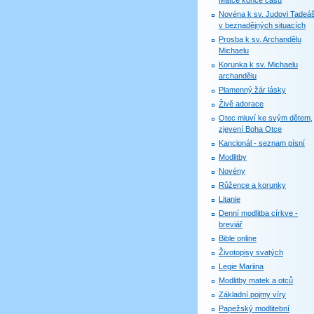
Matce konce časů
Novéna k sv. Judovi Tadeáš
v beznadějných situacích
Prosba k sv. Archandělu
Michaelu
Korunka k sv. Michaelu
archandělu
Plamenný žár lásky
Živě adorace
Otec mluví ke svým dětem,
zjevení Boha Otce
Kancionál - seznam písní
Modlitby
Novény
Růžence a korunky
Litanie
Denní modlitba církve -
breviář
Bible online
Životopisy svatých
Legie Mariina
Modlitby matek a otců
Základní pojmy víry
Papežský modlitební