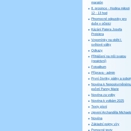
maratón
8. prosince - Hodina milosti
12 - 13 hod
Plnomocné odpustky pro
duše v očistci
Kázání Patera Josefa
Preislera
Vzpomínky na oběti I.
světové války
Odkazy
Přihlášení na mši svatou
(neaktivní)
Fotoalbum
Příprava - admin
První čtvrtky, pátky a sobot
Novéna k Neposkvrněném
početí Panny Marie
Novéna za volby
Novéna k volbám 2025
Texty písní
zjevení Archanděla Michael
Novéna
Základní pojmy víry
Pomocné texty