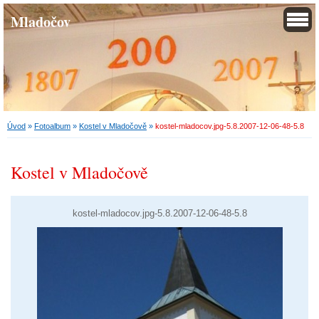
Mladočov
Úvod
»
Fotoalbum
»
Kostel v Mladočově
»
kostel-mladocov.jpg-5.8.2007-12-06-48-5.8
Kostel v Mladočově
kostel-mladocov.jpg-5.8.2007-12-06-48-5.8