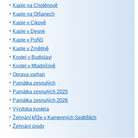
Kaple na Chotěnově
Kaple na Olšanech
Kaple v Cikově
Kaple v Desné
Kaple v Poříčí
Kaple v Zrnětíně
Kostel v Budislavi
Kostel v Mladočově
Oprava varhan
Památka zesnulých
Památka zesnulých 2025
Památka zesnulých 2026
Výzdoba kostela
Žehnání kříže v Kamenných Sedlištích
Žehnání úrody