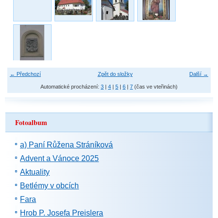
← Předchozí
Zpět do složky
Další →
Automatické procházení:
3
|
4
|
5
|
6
|
7
(čas ve vteřinách)
Fotoalbum
a) Paní Růžena Stráníková
Advent a Vánoce 2025
Aktuality
Betlémy v obcích
Fara
Hrob P. Josefa Preislera