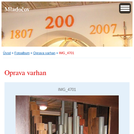
Mladočov
Úvod
»
Fotoalbum
»
Oprava varhan
»
IMG_4701
Oprava varhan
IMG_4701