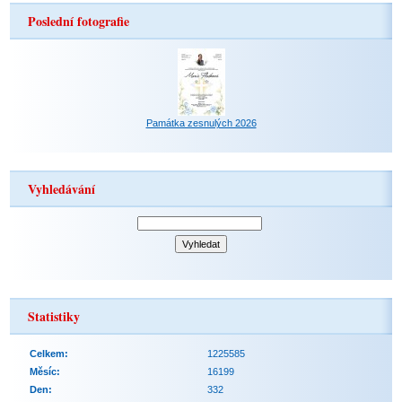
Poslední fotografie
Památka zesnulých 2026
Vyhledávání
Statistiky
Celkem:
1225585
Měsíc:
16199
Den:
332