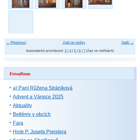
← Předchozí
Zpět do složky
Další →
Automatické procházení:
3
|
4
|
5
|
6
|
7
(čas ve vteřinách)
Fotoalbum
a) Paní Růžena Stráníková
Advent a Vánoce 2025
Aktuality
Betlémy v obcích
Fara
Hrob P. Josefa Preislera