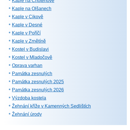
Kaple na Chotěnově
Kaple na Olšanech
Kaple v Cikově
Kaple v Desné
Kaple v Poříčí
Kaple v Zrnětíně
Kostel v Budislavi
Kostel v Mladočově
Oprava varhan
Památka zesnulých
Památka zesnulých 2025
Památka zesnulých 2026
Výzdoba kostela
Žehnání kříže v Kamenných Sedlištích
Žehnání úrody