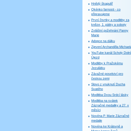
Hnědý škapulíř
Okénko farnosti - co
připravujeme
První čtvrtky a modlitby za
kněze, 1. pátky a soboty
Zvláštní požehnání Panny
Marie
Adopce na dálku
Zjevení Archanděla Michael
YouTube kanál Scholy Dolní
Újezd
Modlitby k Pražskému
Jezulátku
Závažné poselství pro
českou zemi
Slovo z vnuknutí Ducha
Svatého
Modlitba Dvou Srdcí lásky
Modlitba na svátek
Zázračné medailky a 27. v
měsíci
Novéna P. Marie Zázračné
medaile
Novéna ke Královně a