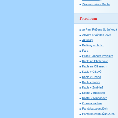
Zjevení - slova Ducha
Fotoalbum
a) Paní Růžena Stráníková
Advent a Vánoce 2025
Aktuality
Betlémy v obcích
Fara
Hrob P. Josefa Preislera
Kaple na Chotěnově
Kaple na Olšanech
Kaple v Cikově
Kaple v Desné
Kaple v Poříčí
Kaple v Zrnětíně
Kostel v Budislavi
Kostel v Mladočově
Oprava varhan
Památka zesnulých
Památka zesnulých 2025