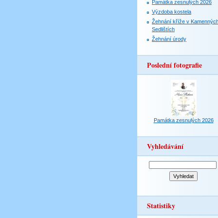
Památka zesnulých 2026
Výzdoba kostela
Žehnání kříže v Kamennýc
Sedlištích
Žehnání úrody
Poslední fotografie
Památka zesnulých 2026
Vyhledávání
Statistiky