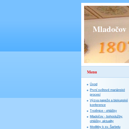
Mladočov
Menu
Úvod
První světové mariánské
procesí
Výzva papeže a biskupské
konference
Trstěnice - ohlášky
Mladočov - bohoslužby,
ohlášky, aktuality
Modlitby k sv. Šarbelu