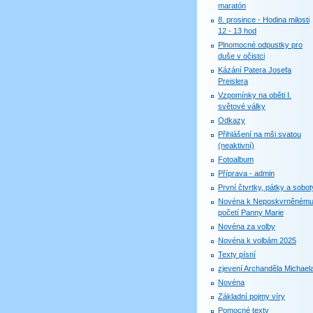
maratón
8. prosince - Hodina milosti
12 - 13 hod
Plnomocné odpustky pro
duše v očistci
Kázání Patera Josefa
Preislera
Vzpomínky na oběti I.
světové války
Odkazy
Přihlášení na mši svatou
(neaktivní)
Fotoalbum
Příprava - admin
První čtvrtky, pátky a sobot
Novéna k Neposkvrněném
početí Panny Marie
Novéna za volby
Novéna k volbám 2025
Texty písní
zjevení Archanděla Michael
Novéna
Základní pojmy víry
Pomocné texty