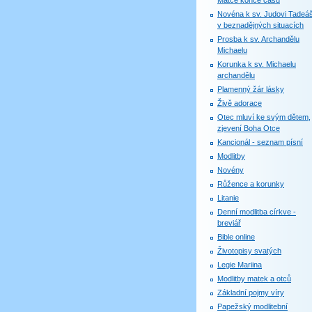
Matce konce časů
Novéna k sv. Judovi Tadeáš
v beznadějných situacích
Prosba k sv. Archandělu
Michaelu
Korunka k sv. Michaelu
archandělu
Plamenný žár lásky
Živě adorace
Otec mluví ke svým dětem,
zjevení Boha Otce
Kancionál - seznam písní
Modlitby
Novény
Růžence a korunky
Litanie
Denní modlitba církve -
breviář
Bible online
Životopisy svatých
Legie Mariina
Modlitby matek a otců
Základní pojmy víry
Papežský modlitební