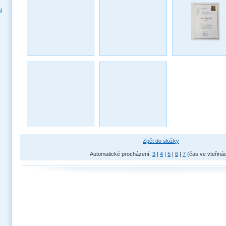
i
Zpět do složky
Automatické procházení:
3
|
4
|
5
|
6
|
7
(čas ve vteřiná