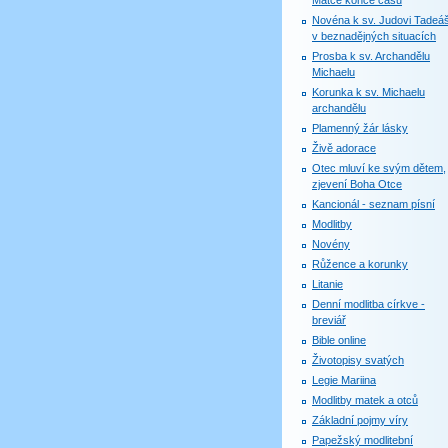
Matce konce časů
Novéna k sv. Judovi Tadeáš
v beznadějných situacích
Prosba k sv. Archandělu
Michaelu
Korunka k sv. Michaelu
archandělu
Plamenný žár lásky
Živě adorace
Otec mluví ke svým dětem,
zjevení Boha Otce
Kancionál - seznam písní
Modlitby
Novény
Růžence a korunky
Litanie
Denní modlitba církve -
breviář
Bible online
Životopisy svatých
Legie Mariina
Modlitby matek a otců
Základní pojmy víry
Papežský modlitební