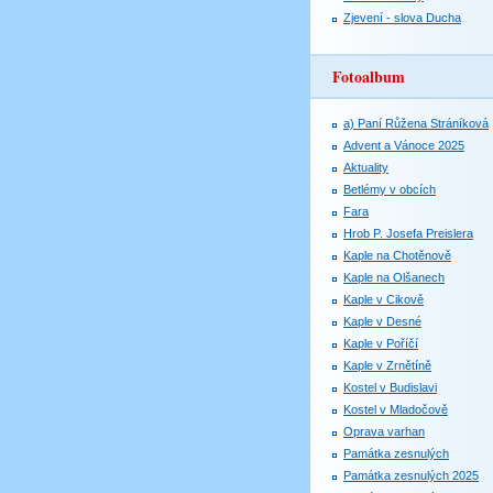
Zjevení - slova Ducha
Fotoalbum
a) Paní Růžena Stráníková
Advent a Vánoce 2025
Aktuality
Betlémy v obcích
Fara
Hrob P. Josefa Preislera
Kaple na Chotěnově
Kaple na Olšanech
Kaple v Cikově
Kaple v Desné
Kaple v Poříčí
Kaple v Zrnětíně
Kostel v Budislavi
Kostel v Mladočově
Oprava varhan
Památka zesnulých
Památka zesnulých 2025