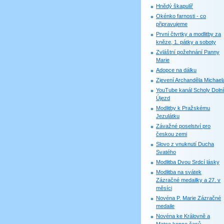
Hnědý škapulíř
Okénko farnosti - co
připravujeme
První čtvrtky a modlitby za
kněze, 1. pátky a soboty
Zvláštní požehnání Panny
Marie
Adopce na dálku
Zjevení Archanděla Michael
YouTube kanál Scholy Dolní
Újezd
Modlitby k Pražskému
Jezulátku
Závažné poselství pro
českou zemi
Slovo z vnuknutí Ducha
Svatého
Modlitba Dvou Srdcí lásky
Modlitba na svátek
Zázračné medailky a 27. v
měsíci
Novéna P. Marie Zázračné
medaile
Novéna ke Královně a