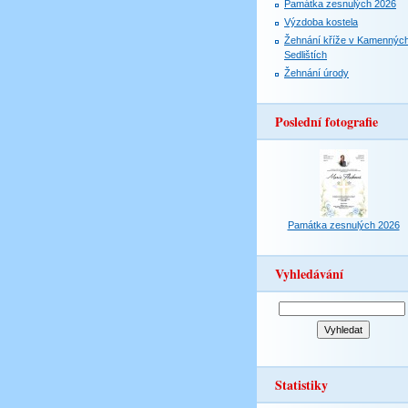
Památka zesnulých 2026
Výzdoba kostela
Žehnání kříže v Kamennýc
Sedlištích
Žehnání úrody
Poslední fotografie
Památka zesnulých 2026
Vyhledávání
Statistiky