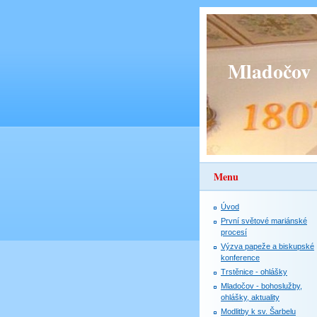
Mladočov
Menu
Úvod
První světové mariánské
procesí
Výzva papeže a biskupské
konference
Trstěnice - ohlášky
Mladočov - bohoslužby,
ohlášky, aktuality
Modlitby k sv. Šarbelu