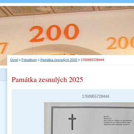
Úvod
»
Fotoalbum
»
Památka zesnulých 2025
»
1760955728444
Památka zesnulých 2025
1760955728444