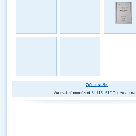
i
Zpět do složky
Automatické procházení:
3
|
4
|
5
|
6
|
7
(čas ve vteřiná