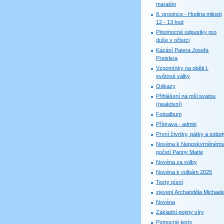
maratón
8. prosince - Hodina milosti
12 - 13 hod
Plnomocné odpustky pro
duše v očistci
Kázání Patera Josefa
Preislera
Vzpomínky na oběti I.
světové války
Odkazy
Přihlášení na mši svatou
(neaktivní)
Fotoalbum
Příprava - admin
První čtvrtky, pátky a sobot
Novéna k Neposkvrněném
početí Panny Marie
Novéna za volby
Novéna k volbám 2025
Texty písní
zjevení Archanděla Michael
Novéna
Základní pojmy víry
Pomocné texty