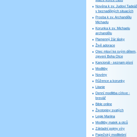
Matce konce časů
Novéna k sv. Judovi Tadeáš
v beznadějných situacích
Prosba k sv. Archandělu
Michaelu
Korunka k sv. Michaelu
archandělu
Plamenný žár lásky
Živě adorace
Otec mluví ke svým dětem,
zjevení Boha Otce
Kancionál - seznam písní
Modlitby
Novény
Růžence a korunky
Litanie
Denní modlitba církve -
breviář
Bible online
Životopisy svatých
Legie Mariina
Modlitby matek a otců
Základní pojmy víry
Papežský modlitební