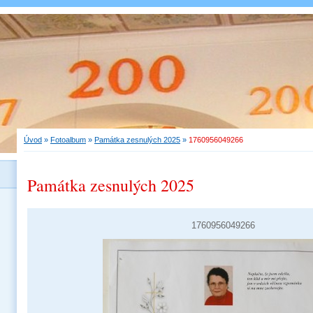
Úvod
»
Fotoalbum
»
Památka zesnulých 2025
»
1760956049266
Památka zesnulých 2025
1760956049266