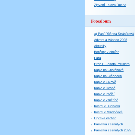
Zjevení - slova Ducha
Fotoalbum
a) Paní Růžena Stráníková
Advent a Vánoce 2025
Aktuality
Betlémy v obcích
Fara
Hrob P. Josefa Preislera
Kaple na Chotěnově
Kaple na Olšanech
Kaple v Cikově
Kaple v Desné
Kaple v Poříčí
Kaple v Zrnětíně
Kostel v Budislavi
Kostel v Mladočově
Oprava varhan
Památka zesnulých
Památka zesnulých 2025