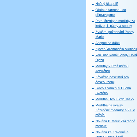
Hnědý škapulíř
Okénko farnosti - co
připravujeme
První čtvrtky a modlitby za
kněze, 1. pátky a soboty
Zvláštní požehnání Panny
Marie
Adopce na dálku
Zjevení Archanděla Michael
YouTube kanál Scholy Dolní
Újezd
Modlitby k Pražskému
Jezulátku
Závažné poselství pro
českou zemi
Slovo z vnuknutí Ducha
Svatého
Modlitba Dvou Srdcí lásky
Modlitba na svátek
Zázračné medailky a 27. v
měsíci
Novéna P. Marie Zázračné
medaile
Novéna ke Královně a