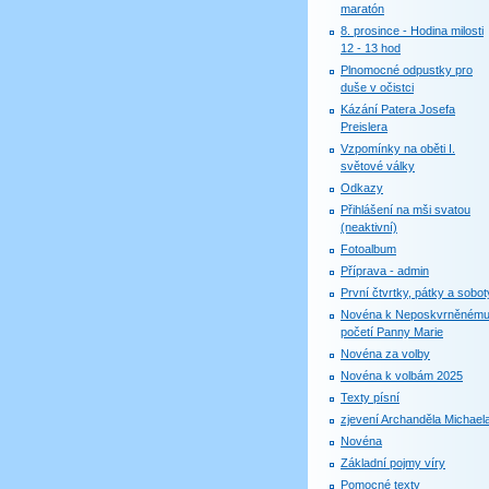
maratón
8. prosince - Hodina milosti
12 - 13 hod
Plnomocné odpustky pro
duše v očistci
Kázání Patera Josefa
Preislera
Vzpomínky na oběti I.
světové války
Odkazy
Přihlášení na mši svatou
(neaktivní)
Fotoalbum
Příprava - admin
První čtvrtky, pátky a sobot
Novéna k Neposkvrněném
početí Panny Marie
Novéna za volby
Novéna k volbám 2025
Texty písní
zjevení Archanděla Michael
Novéna
Základní pojmy víry
Pomocné texty