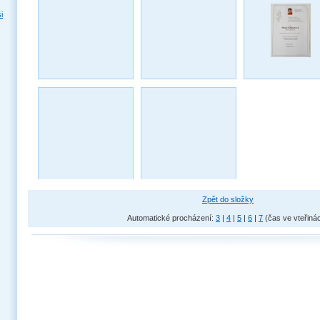
i
Zpět do složky
Automatické procházení:
3
|
4
|
5
|
6
|
7
(čas ve vteřiná