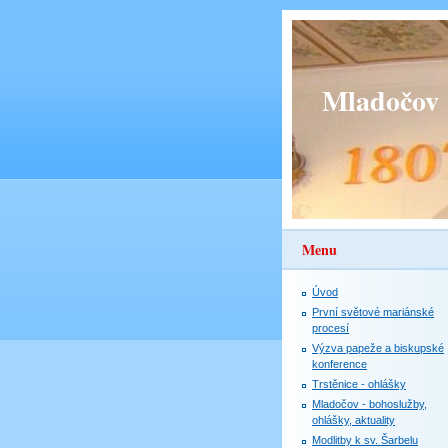
Mladočov
Menu
Úvod
První světové mariánské
procesí
Výzva papeže a biskupské
konference
Trstěnice - ohlášky
Mladočov - bohoslužby,
ohlášky, aktuality
Modlitby k sv. Šarbelu