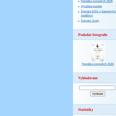
Památka zesnulých 2026
Výzdoba kostela
Žehnání kříže v Kamennýc
Sedlištích
Žehnání úrody
Poslední fotografie
Památka zesnulých 2026
Vyhledávání
Statistiky