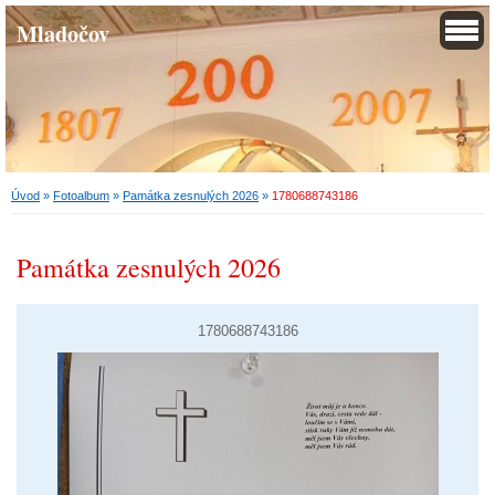
Mladočov
Úvod
»
Fotoalbum
»
Památka zesnulých 2026
»
1780688743186
Památka zesnulých 2026
1780688743186