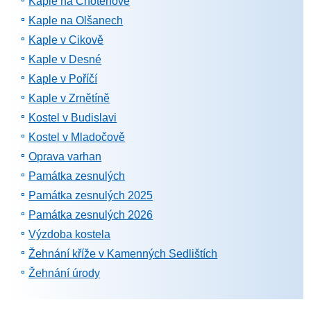
Kaple na Chotěnově
Kaple na Olšanech
Kaple v Cikově
Kaple v Desné
Kaple v Poříčí
Kaple v Zrnětíně
Kostel v Budislavi
Kostel v Mladočově
Oprava varhan
Památka zesnulých
Památka zesnulých 2025
Památka zesnulých 2026
Výzdoba kostela
Žehnání kříže v Kamenných Sedlištích
Žehnání úrody