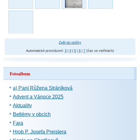
Zpět do složky
Automatické procházení:
3
|
4
|
5
|
6
|
7
(čas ve vteřinách)
Fotoalbum
a) Paní Růžena Stráníková
Advent a Vánoce 2025
Aktuality
Betlémy v obcích
Fara
Hrob P. Josefa Preislera